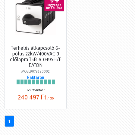
Ingyenes
kiszállítás
Terhelés átkapcsoló 6-
pólus 22kW/400VAC-3
előlapra T5B-6-0495H/E
EATON
MOEL9079290002
Raktáron
Bruttó listaár
240 497 Ft
/ db
1