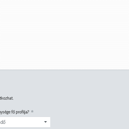
atkozhat.
ysége fő profilja?
edő