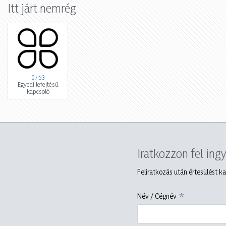
Itt járt nemrég
07:53
Egyedi lefejtésű
kapcsoló
Iratkozzon fel ing
Feliratkozás után értesülést ka
Név / Cégnév