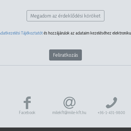
Megadom az érdeklődési köröket
Adatkezelési Tájékoztatót
és hozzájárulok az adataim kezeléséhez elektronikus
Feliratkozás
Facebook
milekft@mile-kft.hu
+36-1-431-9800