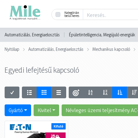
Kategórián
belül keres
Automatizálás, Energiaelosztás
Épületintelligencia, Megújuló energiák
Nyitólap
Automatizálás, Energiaelosztás
Mechanikus kapcsoló
Egyedi lefejtésű kapcsoló
Gyártó
Kivitel
Névleges üzemi teljesítmény AC
Kifutó