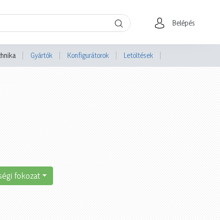
Belépés
chnika
Gyártók
Konfigurátorok
Letöltések
ségi fokozat