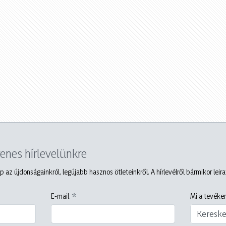
yenes hírlevelünkre
p az újdonságainkról, legújabb hasznos ötleteinkről. A hírlevélről bármikor leir
E-mail
Mi a tevéken
Keresk