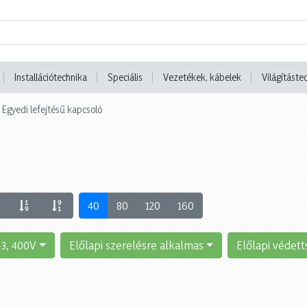
Installációtechnika
Speciális
Vezetékek, kábelek
Világításte
Egyedi lefejtésű kapcsoló
40
80
120
160
-3, 400V
Előlapi szerelésre alkalmas
Előlapi védett