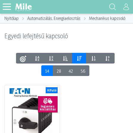
Nyitólap
Automatizálás, Energiaelosztás
Mechanikus kapcsoló
Egyedi lefejtésű kapcsoló
14
28
42
56
Kifutó
Ingyenes
kiszállítás