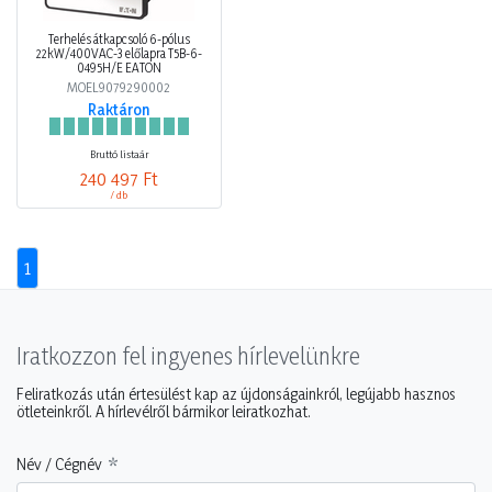
Terhelés átkapcsoló 6-pólus
22kW/400VAC-3 előlapra T5B-6-
0495H/E EATON
MOEL9079290002
Raktáron
Bruttó listaár
240 497 Ft
/ db
1
Iratkozzon fel ingyenes hírlevelünkre
Feliratkozás után értesülést kap az újdonságainkról, legújabb hasznos
ötleteinkről. A hírlevélről bármikor leiratkozhat.
Név / Cégnév