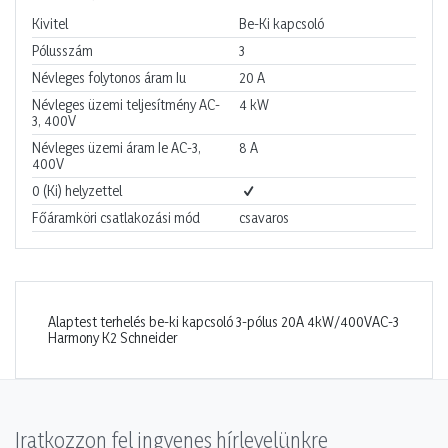
Kivitel
Be-Ki kapcsoló
Pólusszám
3
Névleges folytonos áram Iu
20
A
Névleges üzemi teljesítmény AC-
4
kW
3, 400V
Névleges üzemi áram Ie AC-3,
8
A
400V
0 (Ki) helyzettel
Főáramköri csatlakozási mód
csavaros
Alaptest terhelés be-ki kapcsoló 3-pólus 20A 4kW/400VAC-3
Harmony K2 Schneider
Iratkozzon fel ingyenes hírlevelünkre