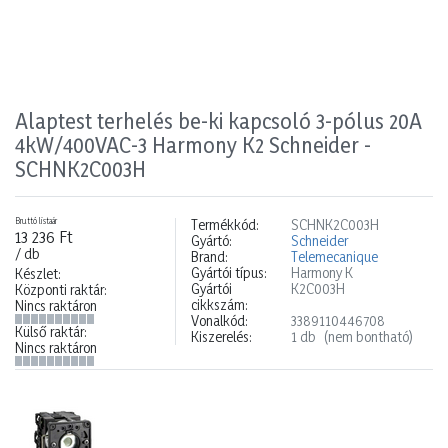
Alaptest terhelés be-ki kapcsoló 3-pólus 20A
4kW/400VAC-3 Harmony K2 Schneider -
SCHNK2C003H
Bruttó listaár
Termékkód:
SCHNK2C003H
13 236 Ft
Gyártó:
Schneider
/ db
Brand:
Telemecanique
Gyártói típus:
Harmony K
Készlet:
Gyártói
K2C003H
Központi raktár:
cikkszám:
Nincs raktáron
Vonalkód:
3389110446708
Külső raktár:
Kiszerelés:
1 db
(nem bontható)
Nincs raktáron