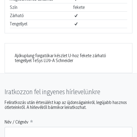
Szín
fekete
Zárható
Tengellyel
Ajókuplung forgatókar készlet U-hoz fekete zárható
tengellyel TeSys LU9-A Schneider
Iratkozzon fel ingyenes hírlevelünkre
Feliratkozás után értesülést kap az újdonságainkról, legújabb hasznos
ötleteinkről. A hírlevélről bármikor leiratkozhat.
Név / Cégnév