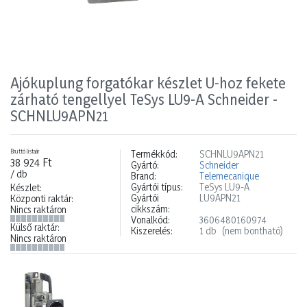
Ajókuplung forgatókar készlet U-hoz fekete
zárható tengellyel TeSys LU9-A Schneider -
SCHNLU9APN21
Bruttó listaár
Termékkód:
SCHNLU9APN21
38 924 Ft
Gyártó:
Schneider
/ db
Brand:
Telemecanique
Gyártói típus:
TeSys LU9-A
Készlet:
Gyártói
LU9APN21
Központi raktár:
cikkszám:
Nincs raktáron
Vonalkód:
3606480160974
Külső raktár:
Kiszerelés:
1 db
(nem bontható)
Nincs raktáron