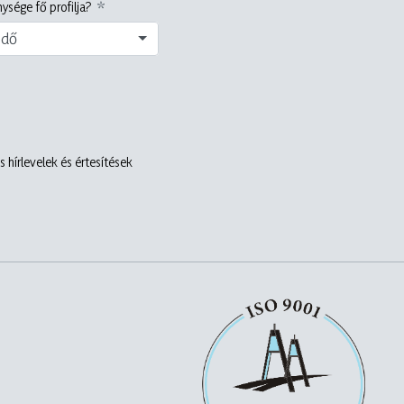
ysége fő profilja?
edő
 hírlevelek és értesítések