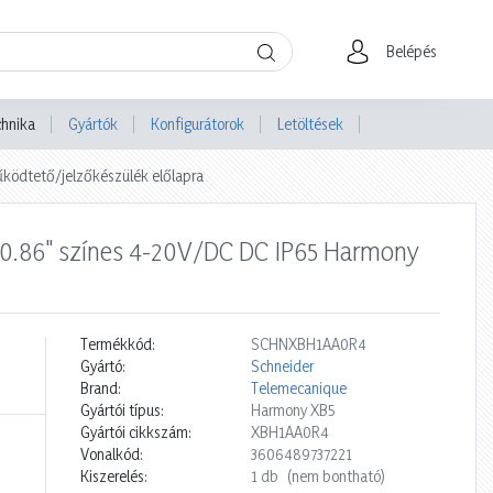
Belépés
chnika
Gyártók
Konfigurátorok
Letöltések
ködtető/jelzőkészülék előlapra
tő 0.86" színes 4-20V/DC DC IP65 Harmony
Termékkód:
SCHNXBH1AA0R4
Gyártó:
Schneider
Brand:
Telemecanique
Gyártói típus:
Harmony XB5
Gyártói cikkszám:
XBH1AA0R4
Vonalkód:
3606489737221
Kiszerelés:
1 db
(nem bontható)