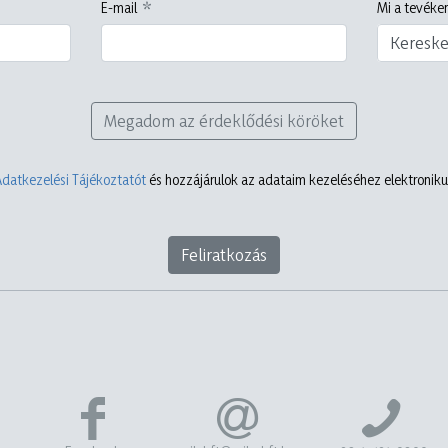
E-mail
Mi a tevéken
Keresk
Megadom az érdeklődési köröket
Adatkezelési Tájékoztatót
és hozzájárulok az adataim kezeléséhez elektronikus
Feliratkozás