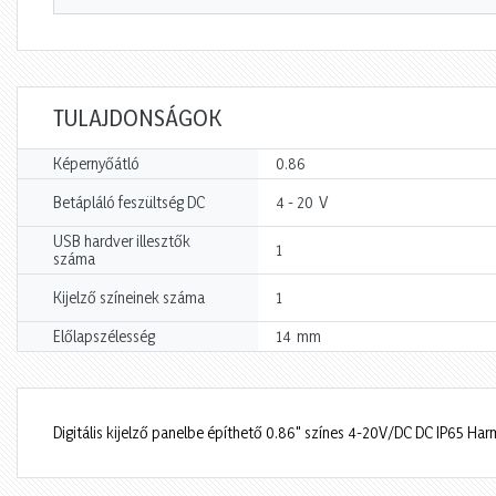
TULAJDONSÁGOK
Képernyőátló
0.86
V
Betápláló feszültség DC
4 - 20
USB hardver illesztők
1
száma
Kijelző színeinek száma
1
mm
Előlapszélesség
14
Digitális kijelző panelbe építhető 0.86" színes 4-20V/DC DC IP65 Ha