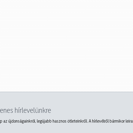
yenes hírlevelünkre
p az újdonságainkról, legújabb hasznos ötleteinkről. A hírlevélről bármikor leir