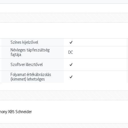
Színes kijelzővel
Névleges tápfeszültség
DC
fajtája
Szoftver illesztővel
Folyamat értékábrázolás
(kimenet) lehetséges
rmony XB5 Schneider