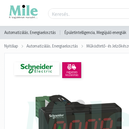
Termék adatlap
Automatizálás, Energiaelosztás
Épületintelligencia, Megújuló energiák
Nyitólap
Automatizálás, Energiaelosztás
Működtető- és Jelzőkész
ingyenes
kiszállítás