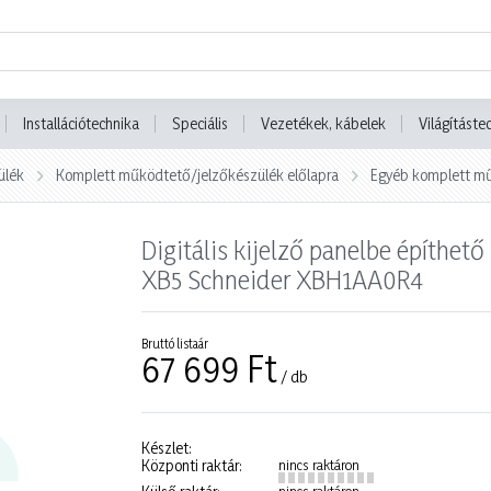
Installációtechnika
Speciális
Vezetékek, kábelek
Világításte
ülék
Komplett működtető/jelzőkészülék előlapra
Egyéb komplett mű
Digitális kijelző panelbe építhe
XB5 Schneider XBH1AA0R4
Bruttó listaár
67 699 Ft
/ db
Készlet:
Központi raktár:
nincs raktáron
nincs raktáron