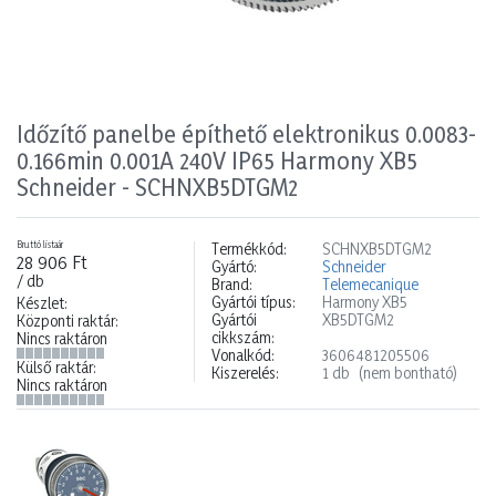
Időzítő panelbe építhető elektronikus 0.0083-
0.166min 0.001A 240V IP65 Harmony XB5
Schneider - SCHNXB5DTGM2
Bruttó listaár
Termékkód:
SCHNXB5DTGM2
28 906 Ft
Gyártó:
Schneider
/ db
Brand:
Telemecanique
Gyártói típus:
Harmony XB5
Készlet:
Gyártói
XB5DTGM2
Központi raktár:
cikkszám:
Nincs raktáron
Vonalkód:
3606481205506
Külső raktár:
Kiszerelés:
1 db
(nem bontható)
Nincs raktáron