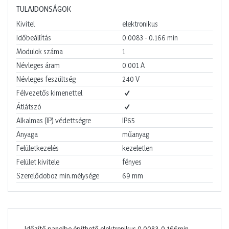
TULAJDONSÁGOK
Kivitel
elektronikus
Időbeállítás
0.0083 - 0.166
min
Modulok száma
1
Névleges áram
0.001
A
Névleges feszültség
240
V
Félvezetős kimenettel
Átlátszó
Alkalmas (IP) védettségre
IP65
Anyaga
műanyag
Felületkezelés
kezeletlen
Felület kivitele
fényes
Szerelődoboz min.mélysége
69
mm
Időzítő panelbe építhető elektronikus 0.0083-0.166min