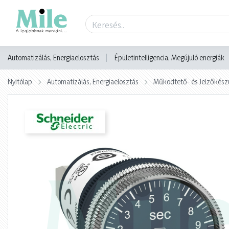
Termék adatlap
Automatizálás, Energiaelosztás
Épületintelligencia, Megújuló energiák
Nyitólap
Automatizálás, Energiaelosztás
Működtető- és Jelzőkész