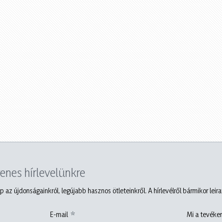
yenes hírlevelünkre
p az újdonságainkról, legújabb hasznos ötleteinkről. A hírlevélről bármikor leir
E-mail
Mi a tevéken