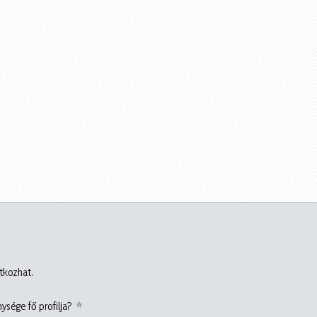
atkozhat.
ysége fő profilja?