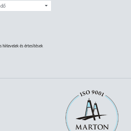
edő
 hírlevelek és értesítések