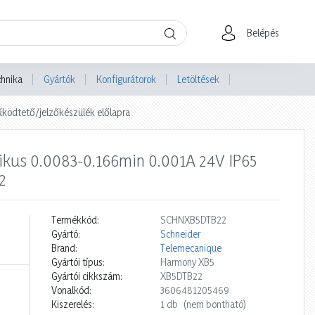
Belépés
chnika
Gyártók
Konfigurátorok
Letöltések
ködtető/jelzőkészülék előlapra
nikus 0.0083-0.166min 0.001A 24V IP65
2
Termékkód:
SCHNXB5DTB22
Gyártó:
Schneider
Brand:
Telemecanique
Gyártói típus:
Harmony XB5
Gyártói cikkszám:
XB5DTB22
Vonalkód:
3606481205469
Kiszerelés:
1 db
(nem bontható)