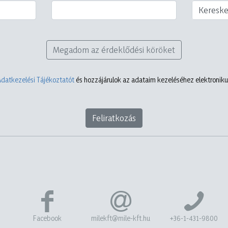
Keresk
Megadom az érdeklődési köröket
Adatkezelési Tájékoztatót
és hozzájárulok az adataim kezeléséhez elektronikus
Feliratkozás
Facebook
milekft@mile-kft.hu
+36-1-431-9800