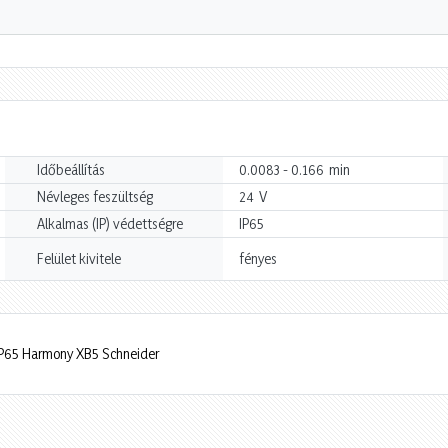
min
Időbeállítás
0.0083 - 0.166
V
Névleges feszültség
24
Alkalmas (IP) védettségre
IP65
Felület kivitele
fényes
IP65 Harmony XB5 Schneider