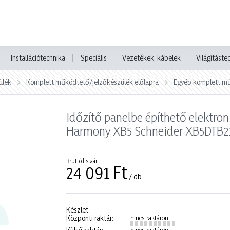
Installációtechnika
Speciális
Vezetékek, kábelek
Világításte
ülék
Komplett működtető/jelzőkészülék előlapra
Egyéb komplett mű
Időzítő panelbe építhető elektro
Harmony XB5 Schneider XB5DTB2
Bruttó listaár
24 091 Ft
/ db
Készlet:
Központi raktár:
nincs raktáron
nincs raktáron