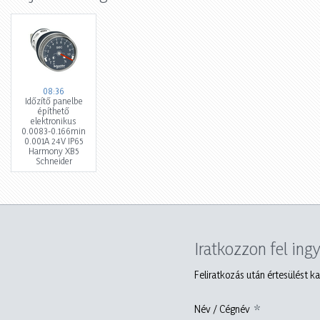
08:36
Időzítő panelbe
építhető
elektronikus
0.0083-0.166min
0.001A 24V IP65
Harmony XB5
Schneider
Iratkozzon fel ing
Feliratkozás után értesülést ka
Név / Cégnév