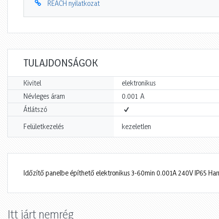
REACH nyilatkozat
TULAJDONSÁGOK
Kivitel
elektronikus
A
Névleges áram
0.001
Átlátszó
Felületkezelés
kezeletlen
Időzítő panelbe építhető elektronikus 3-60min 0.001A 240V IP65 Ha
Itt járt nemrég