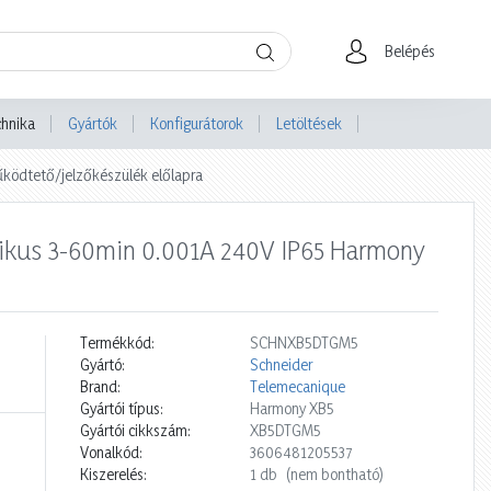
Belépés
chnika
Gyártók
Konfigurátorok
Letöltések
ködtető/jelzőkészülék előlapra
onikus 3-60min 0.001A 240V IP65 Harmony
Termékkód:
SCHNXB5DTGM5
Gyártó:
Schneider
Brand:
Telemecanique
Gyártói típus:
Harmony XB5
Gyártói cikkszám:
XB5DTGM5
Vonalkód:
3606481205537
Kiszerelés:
1 db
(nem bontható)