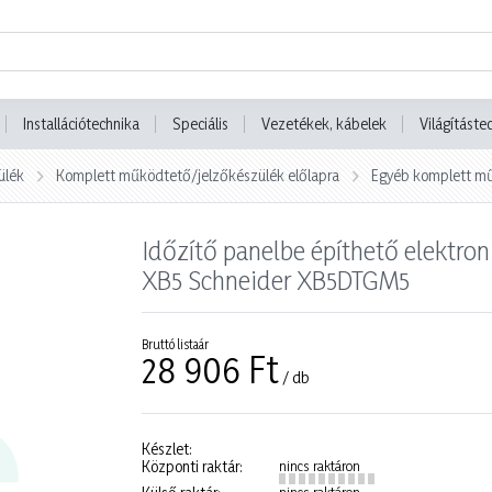
Installációtechnika
Speciális
Vezetékek, kábelek
Világításte
ülék
Komplett működtető/jelzőkészülék előlapra
Egyéb komplett mű
Időzítő panelbe építhető elektr
XB5 Schneider XB5DTGM5
Bruttó listaár
28 906 Ft
/ db
Készlet:
Központi raktár:
nincs raktáron
nincs raktáron