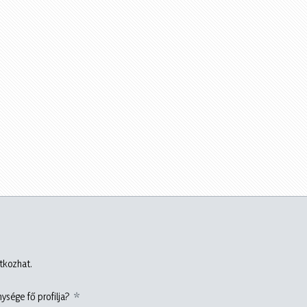
atkozhat.
ysége fő profilja?