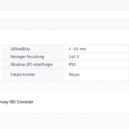
min
Időbeállítás
3 - 60
V
Névleges feszültség
240
Alkalmas (IP) védettségre
IP65
Felület kivitele
fényes
rmony XB5 Schneider