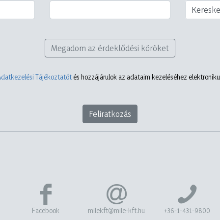
Keresk
Megadom az érdeklődési köröket
Adatkezelési Tájékoztatót
és hozzájárulok az adataim kezeléséhez elektronikus
Feliratkozás
Facebook
milekft@mile-kft.hu
+36-1-431-9800