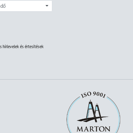
edő
 hírlevelek és értesítések