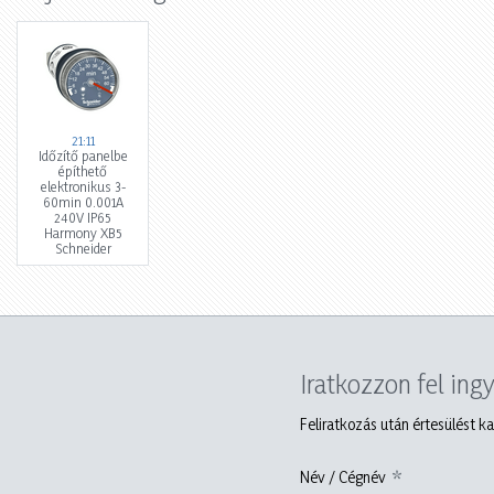
21:11
Időzítő panelbe
építhető
elektronikus 3-
60min 0.001A
240V IP65
Harmony XB5
Schneider
Iratkozzon fel ing
Feliratkozás után értesülést ka
Név / Cégnév