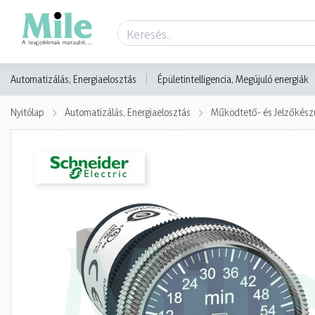
Termék adatlap
Automatizálás, Energiaelosztás
Épületintelligencia, Megújuló energiák
Nyitólap
Automatizálás, Energiaelosztás
Működtető- és Jelzőkész