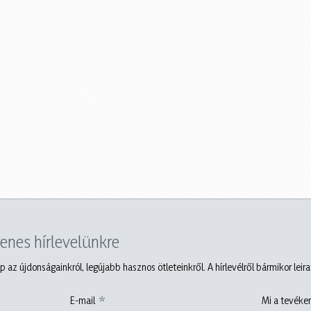
yenes hírlevelünkre
p az újdonságainkról, legújabb hasznos ötleteinkről. A hírlevélről bármikor leir
E-mail
Mi a tevéken