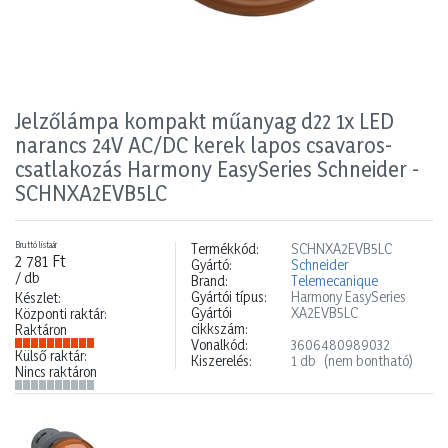
Jelzőlámpa kompakt műanyag d22 1x LED
narancs 24V AC/DC kerek lapos csavaros-
csatlakozás Harmony EasySeries Schneider -
SCHNXA2EVB5LC
Bruttó listaár
Termékkód:
SCHNXA2EVB5LC
2 781 Ft
Gyártó:
Schneider
/ db
Brand:
Telemecanique
Gyártói típus:
Harmony EasySeries
Készlet:
Gyártói
XA2EVB5LC
Központi raktár:
cikkszám:
Raktáron
Vonalkód:
3606480989032
Külső raktár:
Kiszerelés:
1 db
(nem bontható)
Nincs raktáron