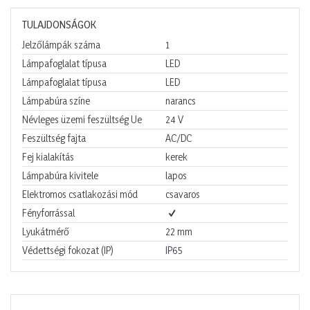
TULAJDONSÁGOK
Jelzőlámpák száma
1
Lámpafoglalat típusa
LED
Lámpafoglalat típusa
LED
Lámpabúra színe
narancs
Névleges üzemi feszültség Ue
24
V
Feszültség fajta
AC/DC
Fej kialakítás
kerek
Lámpabúra kivitele
lapos
Elektromos csatlakozási mód
csavaros
Fényforrással
Lyukátmérő
22
mm
Védettségi fokozat (IP)
IP65