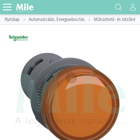
Nyitólap
Automatizálás, Energiaelosztás
Működtető- és Jelzőkész