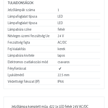
TULAJDONSÁGOK
Jelzőlámpák száma
1
Lámpafoglalat típusa
LED
Lámpafoglalat típusa
LED
Lámpabúra színe
fehér
Névleges üzemi feszültség Ue
24
V
Feszültség fajta
AC/DC
Fej kialakítás
kerek
Lámpabúra kivitele
lapos
Elektromos csatlakozási mód
csavaros
Fényforrással
Lyukátmérő
22.5
mm
Védettségi fokozat (IP)
IP66
Jelzőlámpa komplett műa. d22 1x LED fehér 24V AC/DC