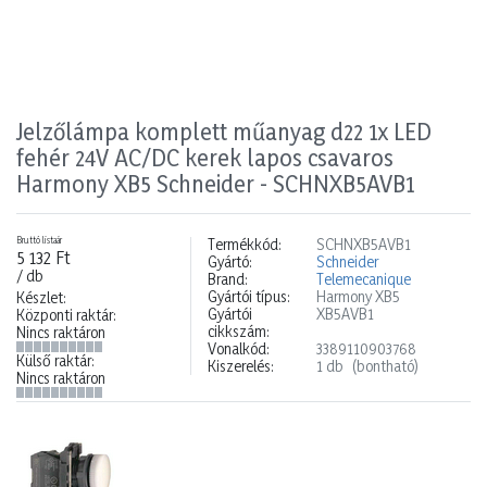
Jelzőlámpa komplett műanyag d22 1x LED
fehér 24V AC/DC kerek lapos csavaros
Harmony XB5 Schneider - SCHNXB5AVB1
Bruttó listaár
Termékkód:
SCHNXB5AVB1
5 132 Ft
Gyártó:
Schneider
/ db
Brand:
Telemecanique
Gyártói típus:
Harmony XB5
Készlet:
Gyártói
XB5AVB1
Központi raktár:
cikkszám:
Nincs raktáron
Vonalkód:
3389110903768
Külső raktár:
Kiszerelés:
1 db
(bontható)
Nincs raktáron