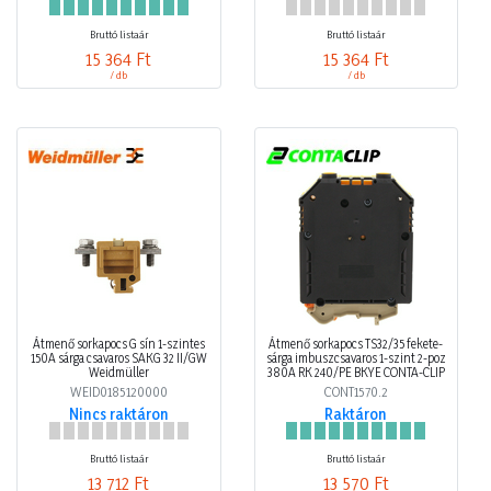
Bruttó listaár
Bruttó listaár
15 364 Ft
15 364 Ft
/ db
/ db
Átmenő sorkapocs G sín 1-szintes
Átmenő sorkapocs TS32/35 fekete-
150A sárga csavaros SAKG 32 II/GW
sárga imbuszcsavaros 1-szint 2-poz
Weidmüller
380A RK 240/PE BKYE CONTA-CLIP
WEID0185120000
CONT1570.2
Nincs raktáron
Raktáron
Bruttó listaár
Bruttó listaár
13 712 Ft
13 570 Ft