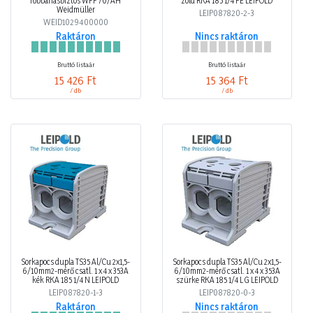
robbanásbiztos WFF 70/AH
zöld RKA 185 1/4 PE LEIPOLD
Weidmüller
LEIP087820-2-3
WEID1029400000
Raktáron
Nincs raktáron
Bruttó listaár
Bruttó listaár
15 426 Ft
15 364 Ft
/ db
/ db
Sorkapocs dupla TS35 Al/Cu 2x1,5-
Sorkapocs dupla TS35 Al/Cu 2x1,5-
6/10mm2-mérő csatl. 1 x 4 x 353A
6/10mm2-mérő csatl. 1 x 4 x 353A
kék RKA 185 1/4 N LEIPOLD
szürke RKA 185 1/4 L G LEIPOLD
LEIP087820-1-3
LEIP087820-0-3
Raktáron
Nincs raktáron