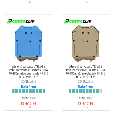
/ db
/ db
Átmenő sorkapocs TS32/35
Átmenő sorkapocs TS32/35
imbuszcsavaros 1-szintes 380A
imbuszcsavaros 1-szintes 380A
70-185mm2/érvéghüvely RK 240
70-185mm2/érvéghüvely RK 240
BU CONTA-CLIP
BG CONTA-CLIP
CONT1126.5
CONT1126.2
Raktáron
Raktáron
Bruttó listaár
Bruttó listaár
13 407 Ft
13 407 Ft
/ db
/ db