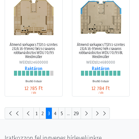
Átmenő sorkapocs TS35 1-szintes
Átmenő sorkapocs TS35 1-szintes
232A 16-95mm2 bézs csavaros
232A 16-95mm2 kék csavaros
robbanásbiztos WDU 70/95
robbanásbiztos WDU 70/95 BL
Weidmüller
Weidmüller
WEID1024600000
WEID1024680000
Raktáron
Raktáron
Bruttó listaár
Bruttó listaár
12 785 Ft
12 784 Ft
/ db
/ db
1
2
3
4
5
...
29
Iratkozzon fel ingyenes hírlevelünkre