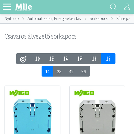
Nyitólap
Automatizálás, Energiaelosztás
Sorkapocs
Sínre pat
Csavaros átvezető sorkapocs
14
28
42
56