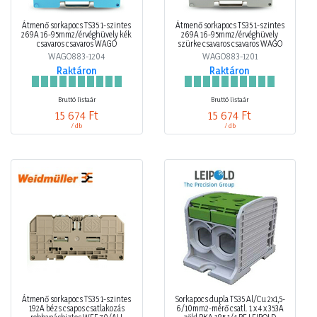
Átmenő sorkapocs TS35 1-szintes
Átmenő sorkapocs TS35 1-szintes
269A 16-95mm2/érvéghüvely kék
269A 16-95mm2/érvéghüvely
csavaros csavaros WAGO
szürke csavaros csavaros WAGO
WAGO883-1204
WAGO883-1201
Raktáron
Raktáron
Bruttó listaár
Bruttó listaár
15 674 Ft
15 674 Ft
/ db
/ db
Átmenő sorkapocs TS35 1-szintes
Sorkapocs dupla TS35 Al/Cu 2x1,5-
192A bézs csapos csatlakozás
6/10mm2-mérő csatl. 1 x 4 x 353A