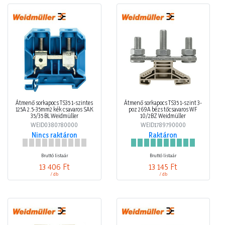
Átmenő sorkapocs TS35 1-szintes
Átmenő sorkapocs TS35 1-szint 3-
125A 2.5-35mm2 kék csavaros SAK
poz 269A bézs tőcsavaros WF
35/35 BL Weidmüller
10/2BZ Weidmüller
WEID0380780000
WEID1789790000
Nincs raktáron
Raktáron
Bruttó listaár
Bruttó listaár
13 406 Ft
13 145 Ft
/ db
/ db