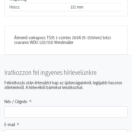
Hossz
132
mm
Átmenő sorkapocs TS35 1-szintes 269A 35-150mm2 bézs
csavaros WDU 120/150 Weidmüller
Iratkozzon fel ingyenes hírlevelünkre
Feliratkozás után értesülést kap az újdonságainkról, legújabb hasznos
ötleteinkről. A hírlevélről bármikor leiratkozhat.
Név / Cégnév
E-mail