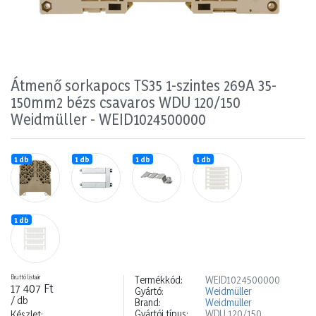
Átmenő sorkapocs TS35 1-szintes 269A 35-
150mm2 bézs csavaros WDU 120/150
Weidmüller - WEID1024500000
1 db
1 db
1 db
1 db
1 db
Bruttó listaár
Termékkód:
WEID1024500000
17 407 Ft
Gyártó:
Weidmüller
/ db
Brand:
Weidmüller
Gyártói típus:
WDU 120/150
Készlet: