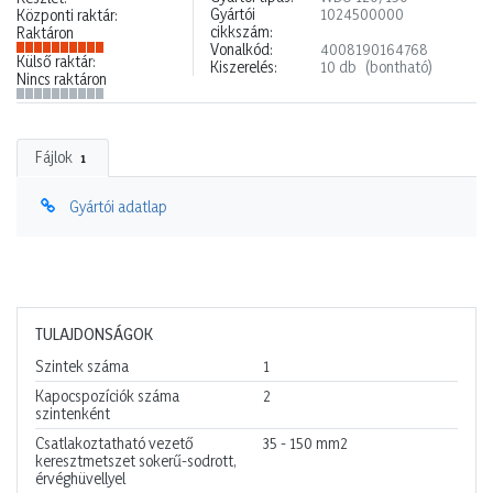
Gyártói
1024500000
Központi raktár:
cikkszám:
Raktáron
Vonalkód:
4008190164768
Külső raktár:
Kiszerelés:
10 db
(bontható)
Nincs raktáron
Fájlok
1
Gyártói adatlap
TULAJDONSÁGOK
Szintek száma
1
Kapocspozíciók száma
2
szintenként
Csatlakoztatható vezető
35 - 150
mm2
keresztmetszet sokerű-sodrott,
érvéghüvellyel