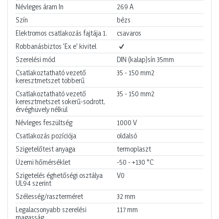
Névleges áram In
269
A
Szín
bézs
Elektromos csatlakozás fajtája 1.
csavaros
Robbanásbiztos 'Ex e' kivitel
Szerelési mód
DIN (kalap)sín 35mm
Csatlakoztatható vezető
35 - 150
mm2
keresztmetszet többerű
Csatlakoztatható vezető
35 - 150
mm2
keresztmetszet sokerű-sodrott,
érvéghüvely nélkül
Névleges feszültség
1000
V
Csatlakozás pozíciója
oldalsó
Szigetelőtest anyaga
termoplaszt
Üzemi hőmérséklet
-50 - +130
°C
Szigetelés éghetőségi osztálya
V0
UL94 szerint
Szélesség/raszterméret
32
mm
Legalacsonyabb szerelési
117
mm
magasság