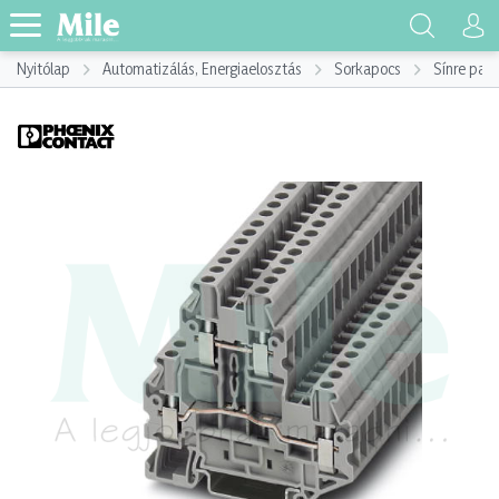
Nyitólap
Automatizálás, Energiaelosztás
Sorkapocs
Sínre pat