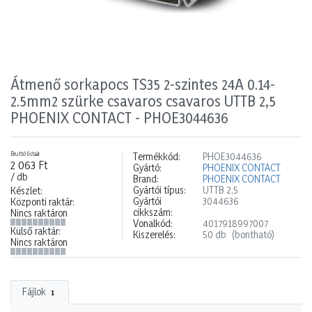
Átmenő sorkapocs TS35 2-szintes 24A 0.14-
2.5mm2 szürke csavaros csavaros UTTB 2,5
PHOENIX CONTACT - PHOE3044636
Bruttó listaár
Termékkód:
PHOE3044636
2 063 Ft
Gyártó:
PHOENIX CONTACT
/ db
Brand:
PHOENIX CONTACT
Gyártói típus:
UTTB 2,5
Készlet:
Gyártói
3044636
Központi raktár:
cikkszám:
Nincs raktáron
Vonalkód:
4017918997007
Külső raktár:
Kiszerelés:
50 db
(bontható)
Nincs raktáron
Fájlok
1