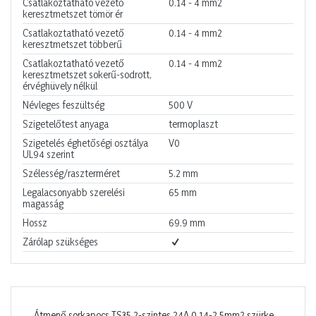
Csatlakoztatható vezető
0.14 - 4
mm2
keresztmetszet tömör ér
Csatlakoztatható vezető
0.14 - 4
mm2
keresztmetszet többerű
Csatlakoztatható vezető
0.14 - 4
mm2
keresztmetszet sokerű-sodrott,
érvéghüvely nélkül
Névleges feszültség
500
V
Szigetelőtest anyaga
termoplaszt
Szigetelés éghetőségi osztálya
V0
UL94 szerint
Szélesség/raszterméret
5.2
mm
Legalacsonyabb szerelési
65
mm
magasság
Hossz
69.9
mm
Zárólap szükséges
Átmenő sorkapocs TS35 2-szintes 24A 0.14-2.5mm2 szürke