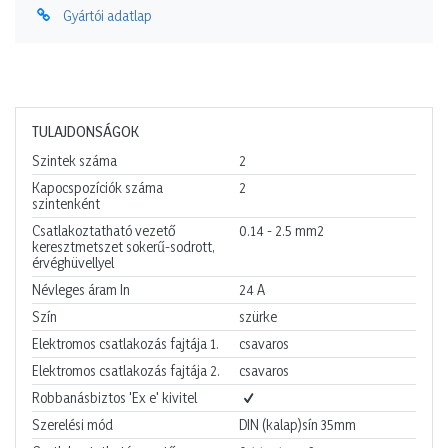
Gyártói adatlap
TULAJDONSÁGOK
Szintek száma
2
Kapocspozíciók száma
2
szintenként
Csatlakoztatható vezető
0.14 - 2.5
mm2
keresztmetszet sokerű-sodrott,
érvéghüvellyel
Névleges áram In
24
A
Szín
szürke
Elektromos csatlakozás fajtája 1.
csavaros
Elektromos csatlakozás fajtája 2.
csavaros
Robbanásbiztos 'Ex e' kivitel
Szerelési mód
DIN (kalap)sín 35mm