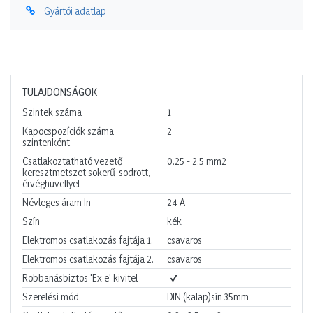
Gyártói adatlap
TULAJDONSÁGOK
Szintek száma
1
Kapocspozíciók száma
2
szintenként
Csatlakoztatható vezető
0.25 - 2.5
mm2
keresztmetszet sokerű-sodrott,
érvéghüvellyel
Névleges áram In
24
A
Szín
kék
Elektromos csatlakozás fajtája 1.
csavaros
Elektromos csatlakozás fajtája 2.
csavaros
Robbanásbiztos 'Ex e' kivitel
Szerelési mód
DIN (kalap)sín 35mm