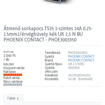
Átmenő sorkapocs TS35 1-szintes 24A 0.25-
2.5mm2/érvéghüvely kék UK 2,5 N BU
PHOENIX CONTACT - PHOE3003350
Bruttó listaár
Termékkód:
PHOE3003350
1 043 Ft
Gyártó:
PHOENIX CONTACT
/ db
Brand:
PHOENIX CONTACT
Gyártói típus:
UK 2,5 N BU
Készlet:
Gyártói
3003350
Központi raktár:
cikkszám:
Raktáron
Vonalkód:
4017918099282
Külső raktár:
Kiszerelés:
50 db
(bontható)
Nincs raktáron
Fájlok
1