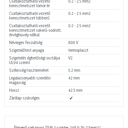
Csatlakoztatható vezető
0.2 - 2.5
mm2
keresztmetszet tömör ér
Csatlakoztatható vezető
0.2 - 2.5
mm2
keresztmetszet többerű
Csatlakoztatható vezető
0.2 - 2.5
mm2
keresztmetszet sokerű-sodrott,
érvéghüvely nélkül
Névleges feszültség
800
V
Szigetelőtest anyaga
termoplaszt
Szigetelés éghetőségi osztálya
V2
UL94 szerint
Szélesség/raszterméret
5.2
mm
Legalacsonyabb szerelési
42
mm
magasság
Hossz
42.5
mm
Zárólap szükséges
Átmenő sorkapocs TS35 1-szintes 24A 0.25-2.5mm2/