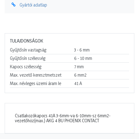
Gyártói adatlap
TULAJDONSÁGOK
Gyűjtősín vastagság
3 - 6
mm
Gyűjtősín szélesség
6 - 10
mm
Kapocs szélesség
7
mm
Max. vezető keresztmetszet
6
mm2
Max. névleges üzemi áram Ie
41
A
Csatlakozókapocs 41A 3-6mm-va 6-10mm-sz 6mm2-
vezetőhöz(max.) AKG 4 BU PHOENIX CONTACT