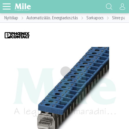
Nyitólap
Automatizálás, Energiaelosztás
Sorkapocs
Sínre pat