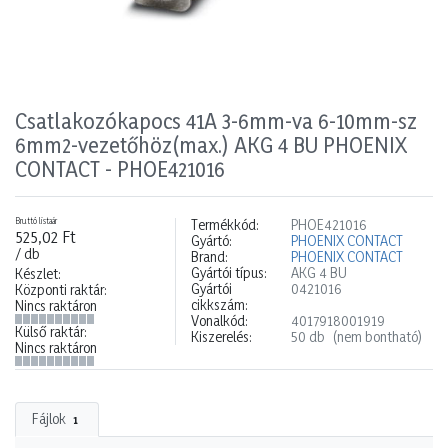
Csatlakozókapocs 41A 3-6mm-va 6-10mm-sz
6mm2-vezetőhöz(max.) AKG 4 BU PHOENIX
CONTACT - PHOE421016
Bruttó listaár
Termékkód:
PHOE421016
525,02 Ft
Gyártó:
PHOENIX CONTACT
/ db
Brand:
PHOENIX CONTACT
Gyártói típus:
AKG 4 BU
Készlet:
Gyártói
0421016
Központi raktár:
cikkszám:
Nincs raktáron
Vonalkód:
4017918001919
Külső raktár:
Kiszerelés:
50 db
(nem bontható)
Nincs raktáron
Fájlok
1