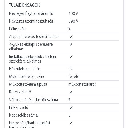
TULAJDONSÁGOK
Névleges folytonos áram Iu
400
A
Névleges üzemi feszültség
690
V
Pólusszám
3
Alaplapi felerősítésre alkalmas
4-lyukas előlapi szerelésre
alkalmas
Installációs elosztóba történő
szerelésre alkalmas
Készülék kialakítás
fix
Müködtetőelem színe
fekete
Működtetőelem típusa
működtetőkaros
Reteszelhető
Váltó segédérintkezők száma
5
Főkapcsoló
Kapcsolók száma
1
Biztonsági/karbantartási
kapcsoló kivitel