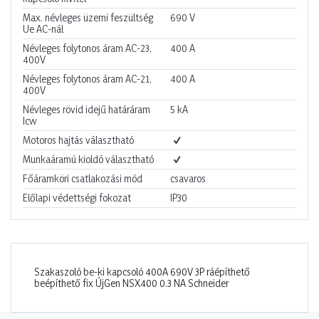
Max. névleges üzemi feszültség
690
V
Ue AC-nál
Névleges folytonos áram AC-23,
400
A
400V
Névleges folytonos áram AC-21,
400
A
400V
Névleges rövid idejű határáram
5
kA
Icw
Motoros hajtás választható
Munkaáramú kioldó választható
Főáramköri csatlakozási mód
csavaros
Előlapi védettségi fokozat
IP30
Szakaszoló be-ki kapcsoló 400A 690V 3P ráépíthető
beépíthető fix ÚjGen NSX400 0.3 NA Schneider