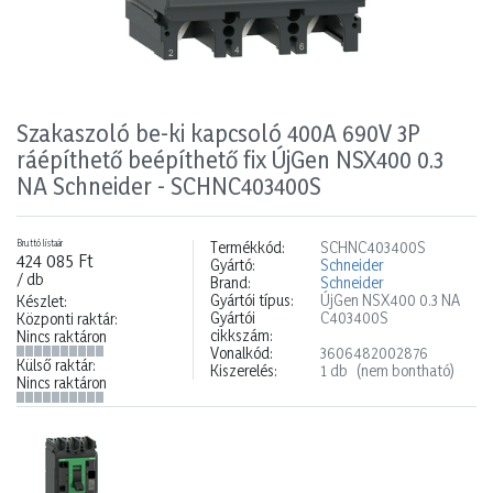
Szakaszoló be-ki kapcsoló 400A 690V 3P
ráépíthető beépíthető fix ÚjGen NSX400 0.3
NA Schneider - SCHNC403400S
Bruttó listaár
Termékkód:
SCHNC403400S
424 085 Ft
Gyártó:
Schneider
/ db
Brand:
Schneider
Gyártói típus:
ÚjGen NSX400 0.3 NA
Készlet:
Gyártói
C403400S
Központi raktár:
cikkszám:
Nincs raktáron
Vonalkód:
3606482002876
Külső raktár:
Kiszerelés:
1 db
(nem bontható)
Nincs raktáron