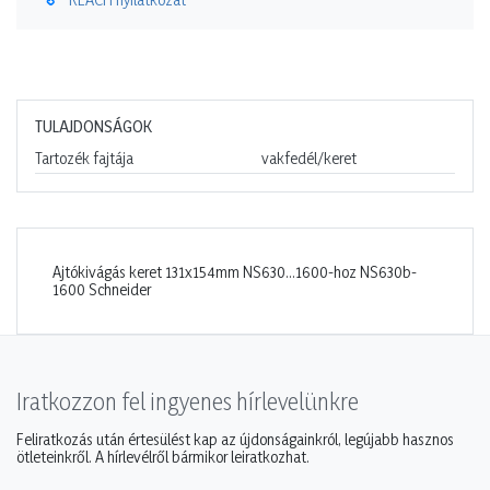
TULAJDONSÁGOK
Tartozék fajtája
vakfedél/keret
Ajtókivágás keret 131x154mm NS630...1600-hoz NS630b-
1600 Schneider
Iratkozzon fel ingyenes hírlevelünkre
Feliratkozás után értesülést kap az újdonságainkról, legújabb hasznos
ötleteinkről. A hírlevélről bármikor leiratkozhat.