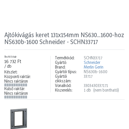
Ajtókivágás keret 131x154mm NS630...1600-hoz
NS630b-1600 Schneider - SCHN33717
Bruttó listaár
Termékkód:
SCHN33717
16 732 Ft
Gyártó:
Schneider
/ db
Brand:
Merlin Gerin
Gyártói típus:
NS630b-1600
Készlet:
Gyártói
33717
Központi raktár:
cikkszám:
Nincs raktáron
Vonalkód:
3303430337171
Külső raktár:
Kiszerelés:
1 db
(nem bontható)
Nincs raktáron