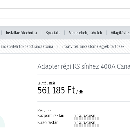
Installációtechnika
Speciális
Vezetékek, kábelek
Világításte
Erőátviteli tokozott síncsatorna
Erőátviteli síncsatorna egyéb tartozék
Adapter régi KS sínhez 400A Can
Bruttó listaár
561 185 Ft
/ db
Készlet:
Központi raktár:
nincs raktáron
Külső raktár:
nincs raktáron