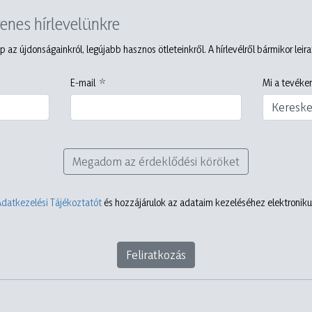
yenes hírlevelünkre
p az újdonságainkról, legújabb hasznos ötleteinkről. A hírlevélről bármikor leir
E-mail
Mi a tevéken
Keresk
Megadom az érdeklődési köröket
Adatkezelési Tájékoztatót
és hozzájárulok az adataim kezeléséhez elektronikus
Feliratkozás