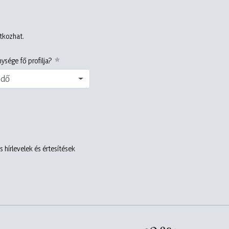
atkozhat.
ysége fő profilja?
edő
 hírlevelek és értesítések