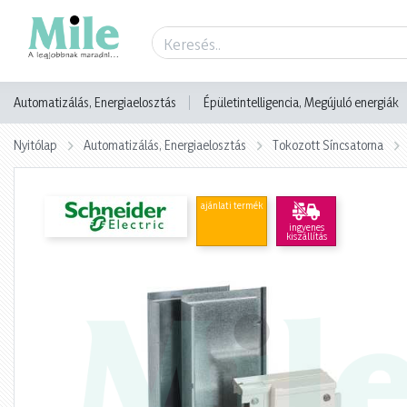
Termék adatlap
Automatizálás, Energiaelosztás
Épületintelligencia, Megújuló energiák
Nyitólap
Automatizálás, Energiaelosztás
Tokozott Síncsatorna
ajánlati termék
ingyenes
kiszállítás