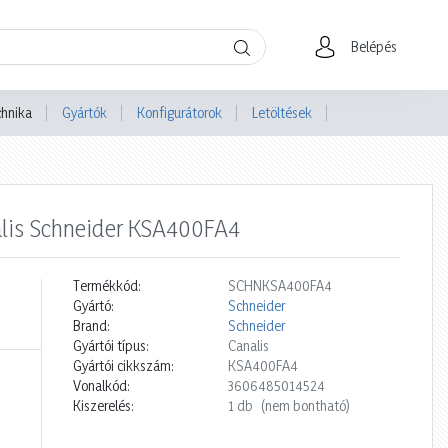
Belépés
chnika
Gyártók
Konfigurátorok
Letöltések
alis Schneider KSA400FA4
Termékkód:
SCHNKSA400FA4
Gyártó:
Schneider
Brand:
Schneider
Gyártói típus:
Canalis
Gyártói cikkszám:
KSA400FA4
Vonalkód:
3606485014524
Kiszerelés:
1 db
(nem bontható)