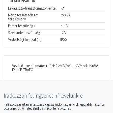
TULAJDONSÁGOK
Leválasztó-transzformátor kivitel
Névleges látszólagos
250
VA
teljesítmény
Primer feszültség 1
230
V
Szekunder feszültség 1
12
V
Védettségi fokozat (IP)
IP00
Vezérlőtranszformátor 1-fázisú 230V/prim 12V/szek 250VA
IP00 IP. TRAFÓ
Iratkozzon fel ingyenes hírlevelünkre
Feliratkozás után értesülést kap az újdonságainkról, legújabb hasznos
ötleteinkről. A hírlevélről bármikor leiratkozhat.