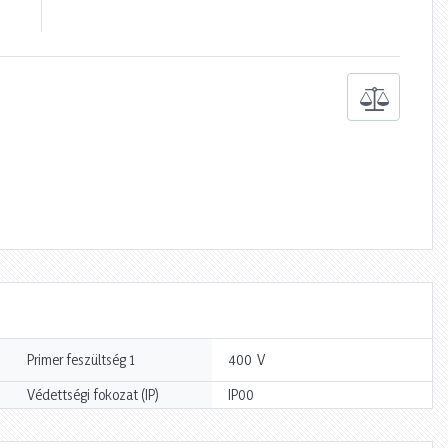
V
Primer feszültség 1
400
Védettségi fokozat (IP)
IP00