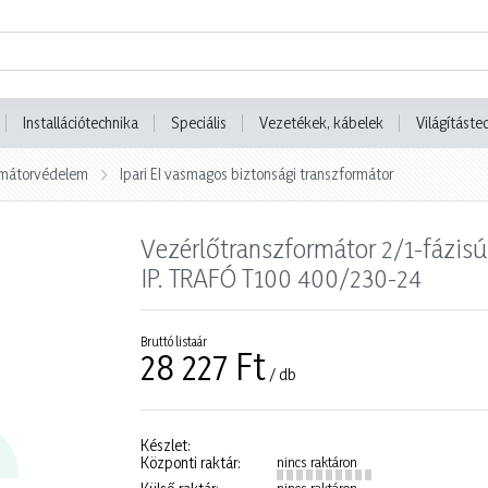
Installációtechnika
Speciális
Vezetékek, kábelek
Világításte
ormátorvédelem
Ipari EI vasmagos biztonsági transzformátor
Vezérlőtranszformátor 2/1-fázi
IP. TRAFÓ T100 400/230-24
Bruttó listaár
28 227 Ft
/ db
Készlet:
Központi raktár:
nincs raktáron
nincs raktáron