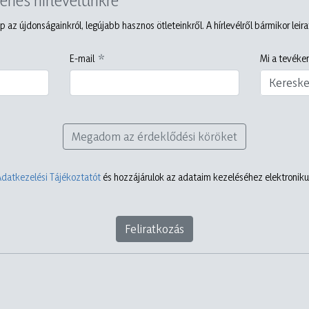
p az újdonságainkról, legújabb hasznos ötleteinkről. A hírlevélről bármikor leir
E-mail
Mi a tevéken
Keresk
Megadom az érdeklődési köröket
Adatkezelési Tájékoztatót
és hozzájárulok az adataim kezeléséhez elektronikus
Feliratkozás