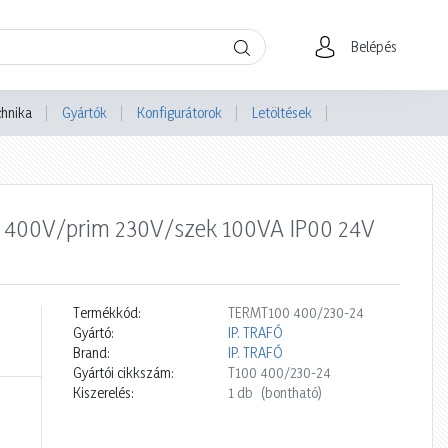
Belépés
chnika
Gyártók
Konfigurátorok
Letöltések
sú 400V/prim 230V/szek 100VA IP00 24V
Termékkód:
TERMT100 400/230-24
Gyártó:
IP. TRAFÓ
Brand:
IP. TRAFÓ
Gyártói cikkszám:
T100 400/230-24
Kiszerelés:
1 db
(bontható)