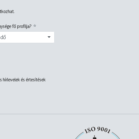
atkozhat.
ysége fő profilja?
edő
 hírlevelek és értesítések