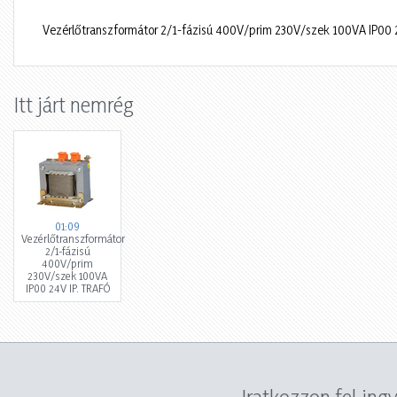
Vezérlőtranszformátor 2/1-fázisú 400V/prim 230V/szek 100VA IP00 
Itt járt nemrég
01:09
Vezérlőtranszformátor
2/1-fázisú
400V/prim
230V/szek 100VA
IP00 24V IP. TRAFÓ
Iratkozzon fel ing