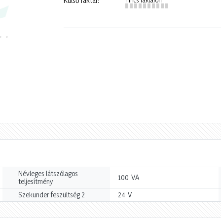
Külső raktár:
Névleges látszólagos
VA
100
teljesítmény
V
Szekunder feszültség 2
24