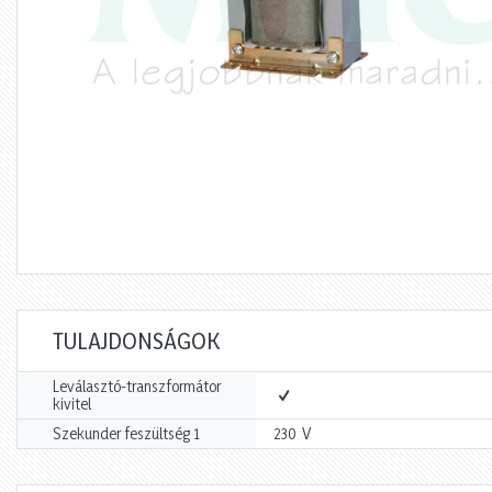
TULAJDONSÁGOK
Leválasztó-transzformátor
kivitel
V
Szekunder feszültség 1
230