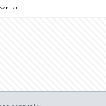
24V IP. TRAFÓ
yenes hírlevelünkre