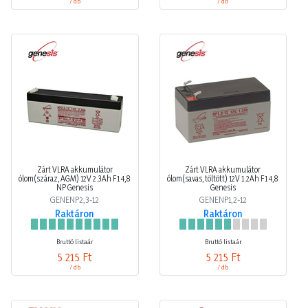
/ db
/ db
Zárt VLRA akkumulátor
Zárt VLRA akkumulátor
ólom(száraz, AGM) 12V 2.3Ah F1 4,8
ólom(savas, töltött) 12V 1.2Ah F1 4,8
NP Genesis
Genesis
GENENP2,3-12
GENENP1,2-12
Raktáron
Raktáron
Bruttó listaár
Bruttó listaár
5 215 Ft
5 215 Ft
/ db
/ db