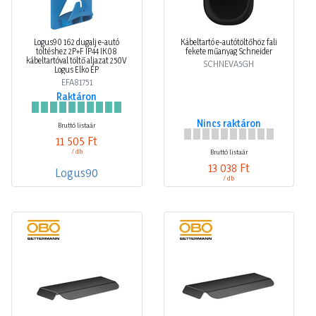
Logus90 162 dugalj e-autó
Kábeltartó e-autótöltőhöz fali
töltéshez 2P+F IP44 IK08
fekete műanyag Schneider
kábeltartóval töltő aljazat 250V
SCHNEVA5GH
Logus Elko EP
EFA81751
Raktáron
Nincs raktáron
Bruttó listaár
11 505 Ft
/ db
Bruttó listaár
13 038 Ft
Logus90
/ db