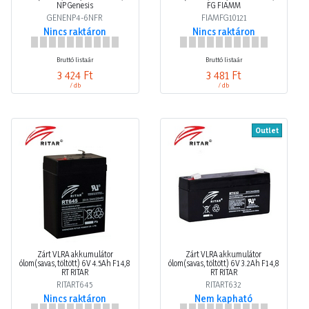
NP Genesis
FG FIAMM
GENENP4-6NFR
FIAMFG10121
Nincs raktáron
Nincs raktáron
Bruttó listaár
Bruttó listaár
3 424 Ft
3 481 Ft
/ db
/ db
Outlet
Zárt VLRA akkumulátor
Zárt VLRA akkumulátor
ólom(savas, töltött) 6V 4.5Ah F1 4,8
ólom(savas, töltött) 6V 3.2Ah F1 4,8
RT RITAR
RT RITAR
RITART645
RITART632
Nincs raktáron
Nem kapható