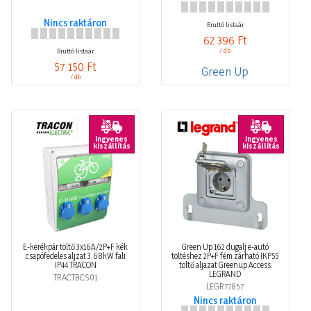
Nincs raktáron
Bruttó listaár
62 396 Ft
/ db
Bruttó listaár
57 150 Ft
Green Up
/ db
Ingyenes
Ingyenes
kiszállítás
kiszállítás
E-kerékpár töltő 3x16A/2P+F kék
Green Up 162 dugalj e-autó
csapófedeles aljzat 3.68kW fali
töltéshez 2P+F fém zárható IKP55
IP44 TRACON
töltő aljazat Greenup Access
LEGRAND
TRACTBCS01
LEGR77857
Nincs raktáron
Nincs raktáron