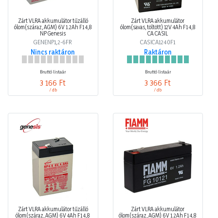
Zárt VLRA akkumulátor tűzálló
Zárt VLRA akkumulátor
ólom(száraz, AGM) 6V 1.2Ah F1 4,8
ólom(savas, töltött) 12V 4Ah F1 4,8
NP Genesis
CA CASIL
GENENP1,2-6FR
CASICA1240F1
Nincs raktáron
Raktáron
Bruttó listaár
Bruttó listaár
3 166 Ft
3 366 Ft
/ db
/ db
Zárt VLRA akkumulátor tűzálló
Zárt VLRA akkumulátor
ólom(száraz, AGM) 6V 4Ah F1 4,8
ólom(száraz, AGM) 6V 1.2Ah F1 4,8