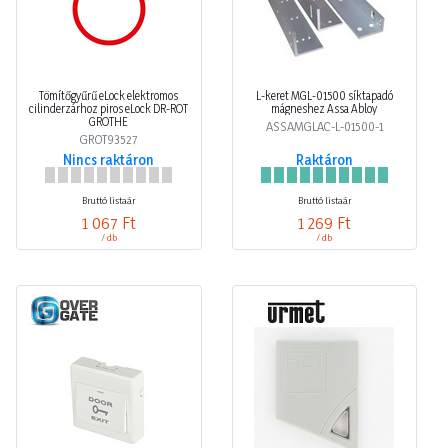
Tömítőgyűrű eLock elektromos
L-keret MGL-01500 síktapadó
cilinderzárhoz piros eLock DR-ROT
mágneshez Assa Abloy
GROTHE
ASSAMGLAC-L-01500-1
GROT93527
Nincs raktáron
Raktáron
Bruttó listaár
Bruttó listaár
1 067 Ft
1 269 Ft
/ db
/ db