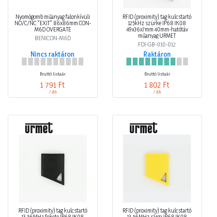
Nyomógomb műanyag falonkívüli
RFID (proximity) tag kulcstartó
NO/C/NC "EXIT" 86x86mm CON-
125kHz szürke IP68 IK08
M6D OVERGATE
49x36x7mm 40mm-hatótáv
műanyag URMET
BENICON-M6D
FDI-GB-010-012
Nincs raktáron
Raktáron
Bruttó listaár
Bruttó listaár
1 791 Ft
1 802 Ft
/ db
/ db
RFID (proximity) tag kulcstartó
RFID (proximity) tag kulcstartó
13.56MHz fekete IP68 IK08
13.56MHz sárga IP68 IK08
49x36x7mm műanyag Mifare
49x36x7mm műanyag Mifare