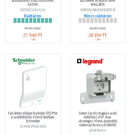
EATOXCI3025221
WBOXCABLEHOLDER-B
Raktáron
Nincs raktáron
Bruttó listaár
Bruttó listaár
27 940 Ft
28 194 Ft
/ db
/ db
Fali doboz előlapi burkolat STD IP54
Green Up 162 dugalj e-autó
e-autótöltőhöz EVlink Wallbox
töltéshez 2P+F műa.
Schneider
+kismegsz.30mA-áramvédő
Greenup Access LEGRAND
SCHNEVP1HCWN
LEGR90472
Raktáron