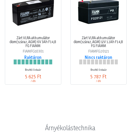
Zárt VLRA akkumulátor
Zárt VLRA akkumulátor
ólom(száraz, AGM) 6V 3Ah F1 4,8
ólom(száraz, AGM) 12V 1.2Ah F1 4,8
FG FIAMM
FG FIAMM
FIAMFG10301
FIAMFG20121
Raktáron
Nincs raktáron
Bruttó listaár
Bruttó listaár
5 625 Ft
5 787 Ft
/ db
/ db
Árnyékolástechnika