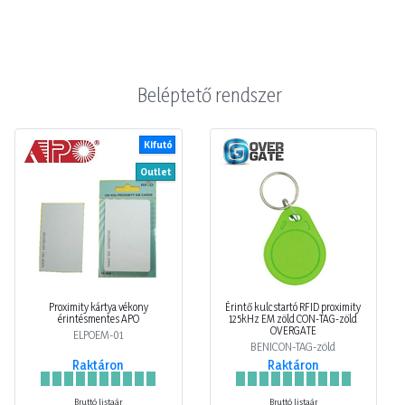
Beléptető rendszer
Kifutó
Outlet
Proximity kártya vékony
Érintő kulcstartó RFID proximity
érintésmentes APO
125kHz EM zöld CON-TAG-zöld
OVERGATE
ELPOEM-01
BENICON-TAG-zöld
Raktáron
Raktáron
Bruttó listaár
Bruttó listaár
208,28 Ft
304,80 Ft