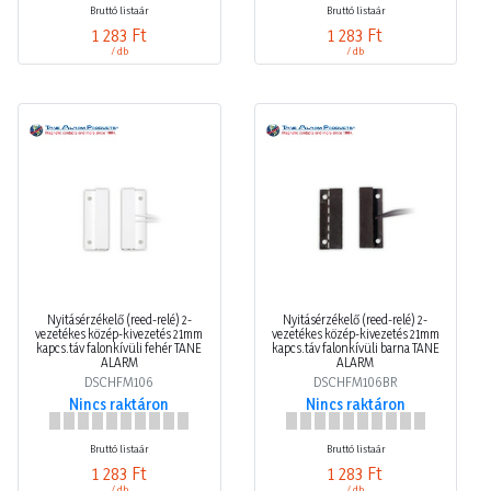
1 283 Ft
1 283 Ft
/ db
/ db
Nyitásérzékelő (reed-relé) 2-
Nyitásérzékelő (reed-relé) 2-
vezetékes közép-kivezetés 21mm
vezetékes közép-kivezetés 21mm
kapcs.táv falonkívüli fehér TANE
kapcs.táv falonkívüli barna TANE
ALARM
ALARM
DSCHFM106
DSCHFM106BR
Nincs raktáron
Nincs raktáron
Bruttó listaár
Bruttó listaár
1 283 Ft
1 283 Ft
/ db
/ db