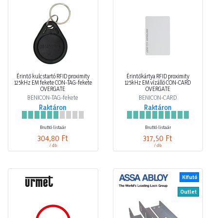
Érintő kulcstartó RFID proximity
Érintőkártya RFID proximity
125kHz EM fekete CON-TAG-fekete
125kHz EM vízálló CON-CARD
OVERGATE
OVERGATE
BENICON-TAG-fekete
BENICON-CARD
Raktáron
Raktáron
Bruttó listaár
Bruttó listaár
304,80 Ft
317,50 Ft
/ db
/ db
Kifutó
Outlet