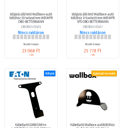
Időjárás álló tető Wallbox e-autó
Időjárás álló tető Wallbox e-autó
töltőhöz 337x45x147mm WB WPR
töltőhöz 376x45x157mm WB WPR
OBO-BETTERMANN
SPD OBO-BETTERMANN
OBOB6570105
OBOB6570107
Nincs raktáron
Nincs raktáron
Bruttó listaár
Bruttó listaár
23 068 Ft
25 778 Ft
/ db
/ db
Kifutó
Ajánlati termék
Kábeltartó GMB/GMH e-
Kábeltartó Walbox e-autótöltőhöz
autótöltőhöz 65x220x300mm
alu fekete 165x142x75mm
EATON
WALLBOX