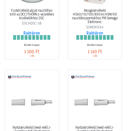
Füstérzékelő aljzat riasztóhoz
Mozgásérzékelő
600-as DCC/THORN 2-vezetékes
HS60/70/700/800 és HSM700
érzékelőkhöz DSC
riasztóközpontokhoz PIR Somogyi
Elektronic
DSCHDSC-5B
SOMOHS64
Raktáron
Raktáron
Bruttó listaár
Bruttó listaár
1 100 Ft
1 143 Ft
/ db
/ db
Nyitásérzékelő (reed-relé) 2-
Nyitásérzékelő (reed-relé) 2-
vezetékes befúrható 15mm
vezetékes befúrható 15mm
kapcs.táv süllyesztett barna TANE
kapcs.táv süllyesztett fehér TANE