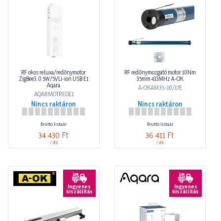
RF okos reluxa/redőnymotor
RF redőnymozgató motor 10Nm
ZigBee3.0 5W/5VLi-ion USB E1
35mm 433MHz A-OK
Aqara
A-OKAM35-10/17E
AQARMOTREDE1
Nincs raktáron
Nincs raktáron
Bruttó listaár
Bruttó listaár
34 430 Ft
36 411 Ft
/ db
/ db
Ingyenes
Ingyenes
kiszállítás
kiszállítás