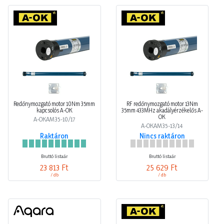
Redőnymozgató motor 10Nm 35mm
RF redőnymozgató motor 13Nm
kapcsolós A-OK
35mm 433MHz akadályérzékelős A-
OK
A-OKAM35-10/17
A-OKAM35-13/14
Raktáron
Nincs raktáron
Bruttó listaár
Bruttó listaár
23 813 Ft
25 629 Ft
/ db
/ db