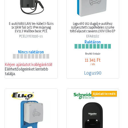
E-autó töltő LAN 5m-kábel 3-fázis
Logus90 162 dugalj e-autóhoz
1x 11kW fali 1xT2 IP44 műanyag
süllyesztett csapófedeles szürke
EV11.3 Wallbox basic PCE
töltő aljazat csavaros 230V Elko EP
PCEL37031110-ss
EFA81132
Raktáron
Nincs raktáron
Bruttó listaár
11 341 Ft
Kérjen ajánlatot kollégánktól!
/ db
Elérhetőségeinket lentebb
Logus90
találja.
Ajánlati termék