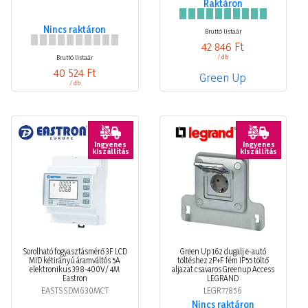
Nincs raktáron
Bruttó listaár
42 846 Ft
/ db
Bruttó listaár
40 524 Ft
Green Up
/ db
Ingyenes
Ingyenes
kiszállítás
kiszállítás
Sorolható fogyasztásmérő 3F LCD
Green Up 162 dugalj e-autó
MID kétirányú áramváltós 5A
töltéshez 2P+F fém IP55 töltő
elektronikus 398-400V/ 4M
aljazat csavaros Greenup Access
Eastron
LEGRAND
EASTSSDM630MCT
LEGR77856
Nincs raktáron