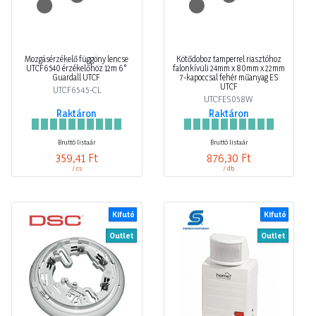
Mozgásérzékelő függöny lencse
Kötődoboz tamperrel riasztóhoz
UTCF6540 érzékelőhöz 12m 6°
falonkívüli 24mm x 80mm x 22mm
Guardall UTCF
7-kapoccsal fehér műanyag ES
UTCF
UTCF6545-CL
UTCFES058W
Raktáron
Raktáron
Bruttó listaár
Bruttó listaár
359,41 Ft
876,30 Ft
/ cs
/ db
Kifutó
Kifutó
Outlet
Outlet