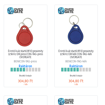
Érintő kulcstartó RFID proximity
Érintő kulcstartó RFID proximity
125kHz EM piros CON-TAG-piros
125kHz EM kék CON-TAG-kék
OVERGATE
OVERGATE
BENICON-TAG-piros
BENICON-TAG-kék
Raktáron
Raktáron
Bruttó listaár
Bruttó listaár
304,80 Ft
304,80 Ft
/ db
/ db