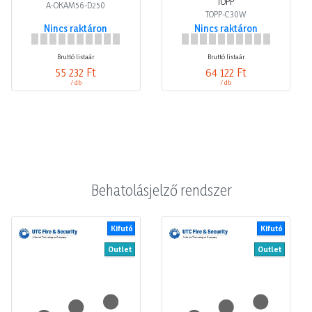
TOPP
A-OKAM56-D250
TOPP-C30W
Nincs raktáron
Nincs raktáron
Bruttó listaár
Bruttó listaár
55 232 Ft
64 122 Ft
/ db
/ db
Behatolásjelző rendszer
Kifutó
Kifutó
Outlet
Outlet