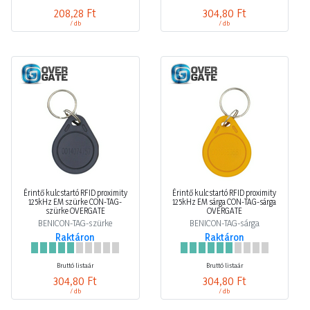
/ db
/ db
Érintő kulcstartó RFID proximity
Érintő kulcstartó RFID proximity
125kHz EM szürke CON-TAG-
125kHz EM sárga CON-TAG-sárga
szürke OVERGATE
OVERGATE
BENICON-TAG-szürke
BENICON-TAG-sárga
Raktáron
Raktáron
Bruttó listaár
Bruttó listaár
304,80 Ft
304,80 Ft
/ db
/ db