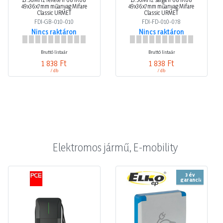
Classic URMET
Classic URMET
FDI-GB-010-010
FDI-FD-010-078
Nincs raktáron
Nincs raktáron
Bruttó listaár
Bruttó listaár
1 838 Ft
1 838 Ft
/ db
/ db
Elektromos jármű, E-mobility
3 év
garancia