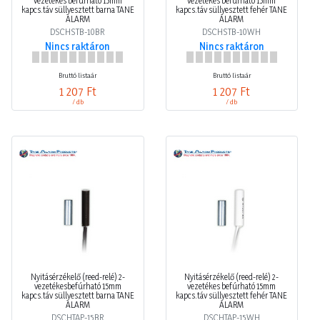
ALARM
ALARM
DSCHSTB-10BR
DSCHSTB-10WH
Nincs raktáron
Nincs raktáron
Bruttó listaár
Bruttó listaár
1 207 Ft
1 207 Ft
/ db
/ db
Nyitásérzékelő (reed-relé) 2-
Nyitásérzékelő (reed-relé) 2-
vezetékesbefúrható 15mm
vezetékes befúrható 15mm
kapcs.táv süllyesztett barna TANE
kapcs.táv süllyesztett fehér TANE
ALARM
ALARM
DSCHTAP-15BR
DSCHTAP-15WH
Nincs raktáron
Nincs raktáron