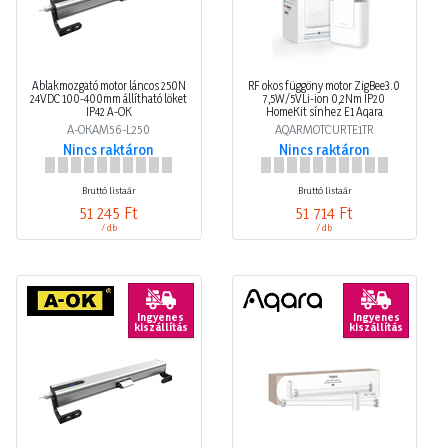
Ablakmozgató motor láncos 250N
RF okos függöny motor ZigBee3.0
24VDC 100-400mm állítható löket
7,5W/5VLi-ion 0,2Nm IP20
IP42 A-OK
HomeKit sínhez E1 Aqara
A-OKAM56-L250
AQARMOTCURTE1TR
Nincs raktáron
Nincs raktáron
Bruttó listaár
Bruttó listaár
51 245 Ft
51 714 Ft
/ db
/ db
Ingyenes
Ingyenes
kiszállítás
kiszállítás