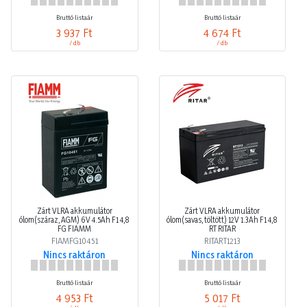
Bruttó listaár
Bruttó listaár
3 937 Ft
4 674 Ft
/ db
/ db
Zárt VLRA akkumulátor
Zárt VLRA akkumulátor
ólom(száraz, AGM) 6V 4.5Ah F1 4,8
ólom(savas, töltött) 12V 1.3Ah F1 4,8
FG FIAMM
RT RITAR
FIAMFG10451
RITART1213
Nincs raktáron
Nincs raktáron
Bruttó listaár
Bruttó listaár
4 953 Ft
5 017 Ft