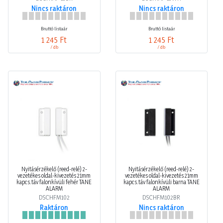
Bruttó listaár
Bruttó listaár
1 245 Ft
1 245 Ft
/ db
/ db
Nyitásérzékelő (reed-relé) 2-
Nyitásérzékelő (reed-relé) 2-
vezetékes oldal-kivezetés 21mm
vezetékes oldal-kivezetés 21mm
kapcs.táv falonkívüli fehér TANE
kapcs.táv falonkívüli barna TANE
ALARM
ALARM
DSCHFM102
DSCHFM102BR
Raktáron
Nincs raktáron
Bruttó listaár
Bruttó listaár