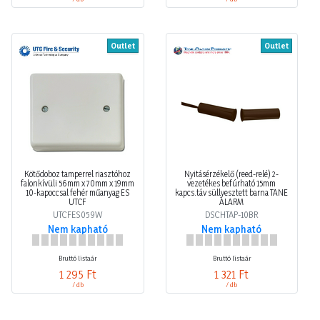
Outlet
Outlet
Kötődoboz tamperrel riasztóhoz
Nyitásérzékelő (reed-relé) 2-
falonkívüli 56mm x 70mm x 19mm
vezetékes befúrható 15mm
10-kapoccsal fehér műanyag ES
kapcs.táv süllyesztett barna TANE
UTCF
ALARM
UTCFES059W
DSCHTAP-10BR
Nem kapható
Nem kapható
Bruttó listaár
Bruttó listaár
1 295 Ft
1 321 Ft
/ db
/ db