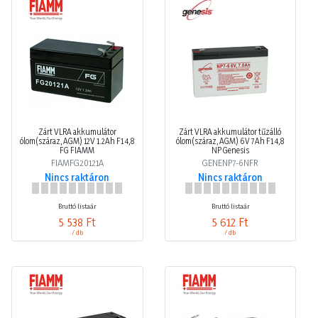
Zárt VLRA akkumulátor
Zárt VLRA akkumulátor tűzálló
ólom(száraz, AGM) 12V 1.2Ah F1 4,8
ólom(száraz, AGM) 6V 7Ah F1 4,8
FG FIAMM
NP Genesis
FIAMFG20121A
GENENP7-6NFR
Nincs raktáron
Nincs raktáron
Bruttó listaár
Bruttó listaár
5 538 Ft
5 612 Ft
/ db
/ db