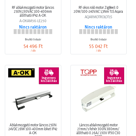
RF ablakmozgató motor láncos
RF okos roló motor ZigBee3.0
250N 230VAC 100-400mm
20W/100-240VAC 1,5Nm T1S Aqara
állítható IP42 A-OK
AQARMOTROLOT1S
A-OKAM56-LE250
Nincs raktáron
Nincs raktáron
Bruttó listaár
Bruttó listaár
54 496 Ft
55 042 Ft
/ db
/ db
Ingyenes
Ingyenes
kiszállítás
kiszállítás
Ablakmozgató motor láncos 250N
Láncos ablakmozgató motor
24VDC 28W 100-400mm löket IP42
27mm/s fehér 300N 380mm/
A-OK
állítható 0.26A/ 230V IP30 C30