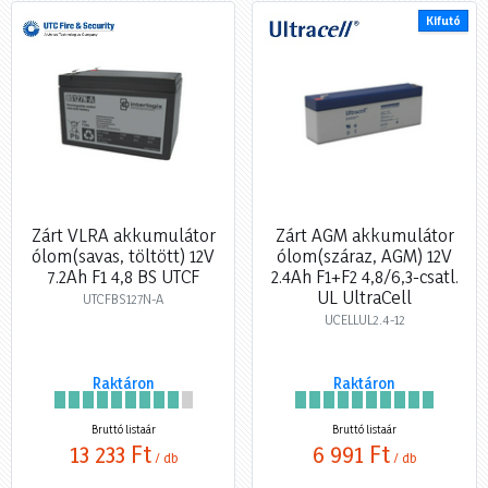
Kifutó
Zárt VLRA akkumulátor
Zárt AGM akkumulátor
ólom(savas, töltött) 12V
ólom(száraz, AGM) 12V
7.2Ah F1 4,8 BS UTCF
2.4Ah F1+F2 4,8/6,3-csatl.
UL UltraCell
UTCFBS127N-A
UCELLUL2.4-12
Raktáron
Raktáron
Bruttó listaár
Bruttó listaár
13 233 Ft
6 991 Ft
/ db
/ db