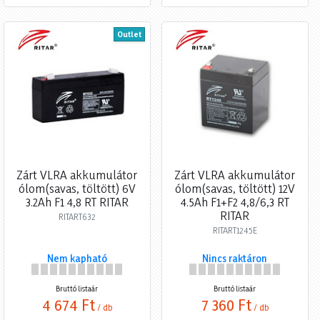
Outlet
Zárt VLRA akkumulátor
Zárt VLRA akkumulátor
ólom(savas, töltött) 6V
ólom(savas, töltött) 12V
3.2Ah F1 4,8 RT RITAR
4.5Ah F1+F2 4,8/6,3 RT
RITAR
RITART632
RITART1245E
Nem kapható
Nincs raktáron
Bruttó listaár
Bruttó listaár
4 674 Ft
7 360 Ft
/ db
/ db