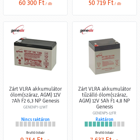
60 300 Ft
50 719 Ft
/ db
/ db
Zárt VLRA akkumulátor
Zárt VLRA akkumulátor
ólom(száraz, AGM) 12V
tűzálló ólom(száraz,
7Ah F2 6,3 NP Genesis
AGM) 12V 5Ah F1 4,8 NP
Genesis
GENENP7-12WT
GENENP5-12FR
Nincs raktáron
Raktáron
Bruttó listaár
Bruttó listaár
9 754 Ft
7 637 Ft