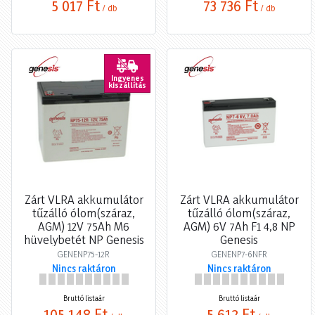
5 017 Ft
73 736 Ft
/ db
/ db
Ingyenes
kiszállítás
Zárt VLRA akkumulátor
Zárt VLRA akkumulátor
tűzálló ólom(száraz,
tűzálló ólom(száraz,
AGM) 12V 75Ah M6
AGM) 6V 7Ah F1 4,8 NP
hüvelybetét NP Genesis
Genesis
GENENP75-12R
GENENP7-6NFR
Nincs raktáron
Nincs raktáron
Bruttó listaár
Bruttó listaár
105 148 Ft
5 612 Ft