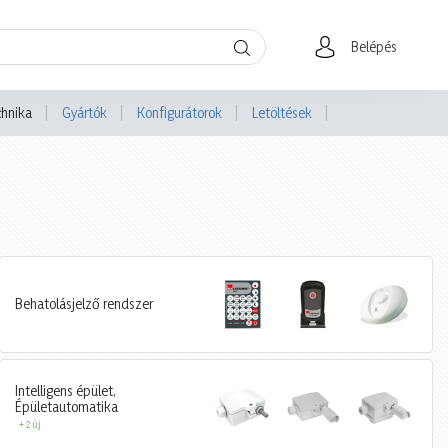
Belépés
chnika
Gyártók
Konfigurátorok
Letöltések
Behatolásjelző rendszer
Intelligens épület,
Épületautomatika
+ 2 új