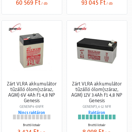
60 569 Ft
93 045 Ft
/ db
/ db
Zárt VLRA akkumulátor
Zárt VLRA akkumulátor
tűzálló ólom(száraz,
tűzálló ólom(száraz,
AGM) 6V 4Ah F1 4,8 NP
AGM) 12V 3.4Ah F1 4,8 NP
Genesis
Genesis
GENENP4-6NFR
GENENP3,4-12 NFR
Nincs raktáron
Raktáron
Bruttó listaár
Bruttó listaár
3 424 Ft
8 098 Ft