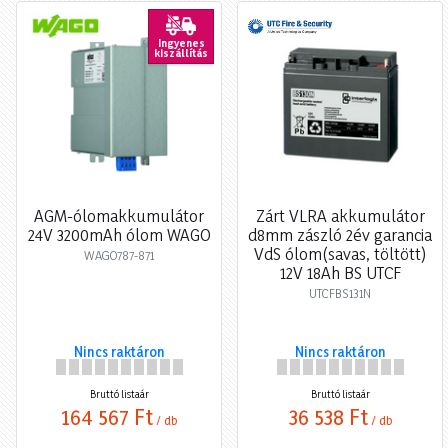
Ingyenes
kiszállítás
AGM-ólomakkumulátor
Zárt VLRA akkumulátor
24V 3200mAh ólom WAGO
d8mm zászló 2év garancia
VdS ólom(savas, töltött)
WAGO787-871
12V 18Ah BS UTCF
UTCFBS131N
Nincs raktáron
Nincs raktáron
Bruttó listaár
Bruttó listaár
164 567 Ft
36 538 Ft
/ db
/ db