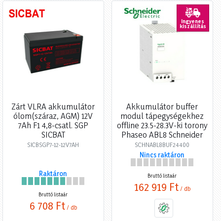
Ingyenes
kiszállítás
Zárt VLRA akkumulátor
Akkumulátor buffer
ólom(száraz, AGM) 12V
modul tápegységekhez
7Ah F1 4,8-csatl. SGP
offline 23.5-28.3V-ki torony
SICBAT
Phaseo ABL8 Schneider
SICBSGP7-12-12V7AH
SCHNABL8BUF24400
Nincs raktáron
Raktáron
Bruttó listaár
162 919 Ft
/ db
Bruttó listaár
6 708 Ft
/ db