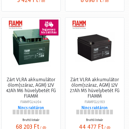
/ db
/ db
Ingyenes
kiszállítás
Zárt VLRA akkumulátor
Zárt VLRA akkumulátor
ólom(száraz, AGM) 12V
ólom(száraz, AGM) 12V
42Ah M6 hüvelybetét FG
27Ah M5 hüvelybetét FG
FIAMM
FIAMM
FIAMFG24204
FIAMFG22703
Nincs raktáron
Nincs raktáron
Bruttó listaár
Bruttó listaár
68 203 Ft
44 477 Ft
/ db
/ db