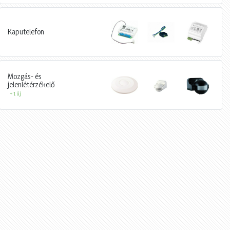
Kaputelefon
Mozgás- és
jelenlétérzékelő
+ 1 új