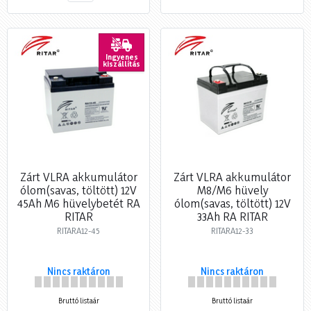
Ingyenes
kiszállítás
Zárt VLRA akkumulátor
Zárt VLRA akkumulátor
ólom(savas, töltött) 12V
M8/M6 hüvely
45Ah M6 hüvelybetét RA
ólom(savas, töltött) 12V
RITAR
33Ah RA RITAR
RITARA12-45
RITARA12-33
Nincs raktáron
Nincs raktáron
Bruttó listaár
Bruttó listaár