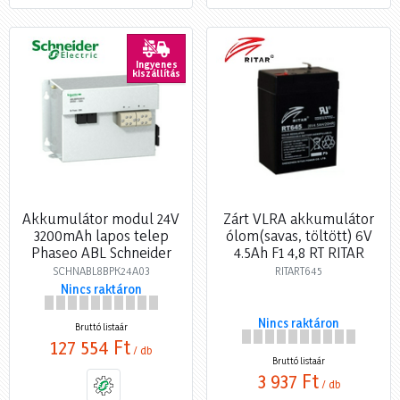
Ingyenes
kiszállítás
Akkumulátor modul 24V
Zárt VLRA akkumulátor
3200mAh lapos telep
ólom(savas, töltött) 6V
Phaseo ABL Schneider
4.5Ah F1 4,8 RT RITAR
SCHNABL8BPK24A03
RITART645
Nincs raktáron
Nincs raktáron
Bruttó listaár
127 554 Ft
/ db
Bruttó listaár
3 937 Ft
/ db