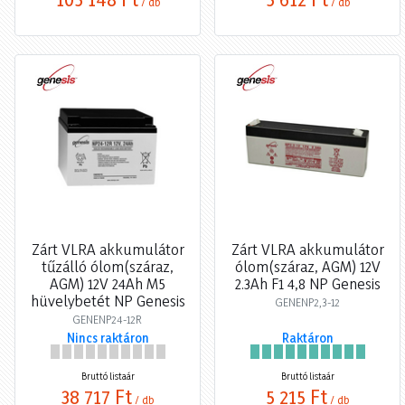
/ db
/ db
Zárt VLRA akkumulátor
Zárt VLRA akkumulátor
tűzálló ólom(száraz,
ólom(száraz, AGM) 12V
AGM) 12V 24Ah M5
2.3Ah F1 4,8 NP Genesis
hüvelybetét NP Genesis
GENENP2,3-12
GENENP24-12R
Nincs raktáron
Raktáron
Bruttó listaár
Bruttó listaár
38 717 Ft
5 215 Ft
/ db
/ db