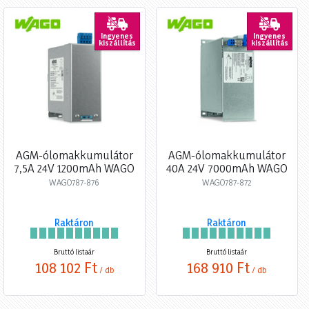
Ingyenes
Ingyenes
kiszállítás
kiszállítás
AGM-ólomakkumulátor
AGM-ólomakkumulátor
7,5A 24V 1200mAh WAGO
40A 24V 7000mAh WAGO
WAGO787-876
WAGO787-872
Raktáron
Raktáron
Bruttó listaár
Bruttó listaár
108 102 Ft
168 910 Ft
/ db
/ db