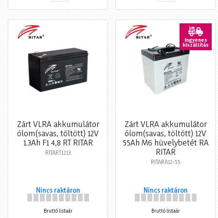
Ingyenes
kiszállítás
Zárt VLRA akkumulátor
Zárt VLRA akkumulátor
ólom(savas, töltött) 12V
ólom(savas, töltött) 12V
1.3Ah F1 4,8 RT RITAR
55Ah M6 hüvelybetét RA
RITAR
RITART1213
RITARA12-55
Nincs raktáron
Nincs raktáron
Bruttó listaár
Bruttó listaár