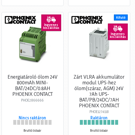
Kifutó
Ingyenes
kiszállítás
Ingyenes
kiszállítás
Energiatároló ólom 24V
Zárt VLRA akkumulátor
800mAh MINI-
modul UPS-hez
BAT/24DC/0.8AH
ólom(száraz, AGM) 24V
PHOENIX CONTACT
7Ah UPS-
BAT/PB/24DC/7AH
PHOE2866666
PHOENIX CONTACT
PHOE1274118
Nincs raktáron
Raktáron
Bruttó listaár
Bruttó listaár