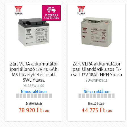
Ingyenes
kiszállítás
Zárt VLRA akkumulátor
Zárt VLRA akkumulátor
ipari állandó 12V 40.6Ah
ipari állandó/ciklusos F3-
M5 hüvelybetét-csatl.
csatl 12V 18Ah NPH Yuasa
SWL Yuasa
YUASNPH18-12
YUASSWL1100
Nincs raktáron
Nincs raktáron
Bruttó listaár
Bruttó listaár
78 920 Ft
44 775 Ft
/ db
/ db