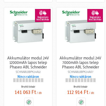
Ingyenes
Ingyenes
kiszállítás
kiszállítás
Akkumulátor modul 24V
Akkumulátor modul 24V
12000mAh lapos telep
7000mAh lapos telep
Phaseo ABL Schneider
Phaseo ABL Schneider
SCHNABL8BPK24A12
SCHNABL8BPK24A07
Nincs raktáron
Nincs raktáron
Bruttó listaár
Bruttó listaár
141 063 Ft
112 914 Ft
/ db
/ db