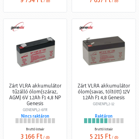
/ db
/ db
Zárt VLRA akkumulátor
Zárt VLRA akkumulátor
tűzálló ólom(száraz,
ólom(savas, töltött) 12V
AGM) 6V 1.2Ah F1 4,8 NP
1.2Ah F1 4,8 Genesis
Genesis
GENENP1,2-12
GENENP1,2-6FR
Nincs raktáron
Raktáron
Bruttó listaár
Bruttó listaár
3 166 Ft
5 215 Ft
/ db
/ db