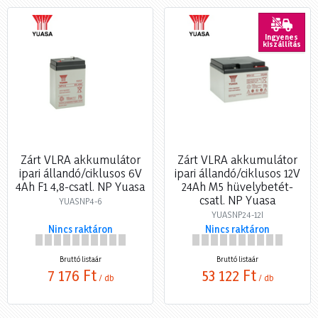
Ingyenes
kiszállítás
Zárt VLRA akkumulátor
Zárt VLRA akkumulátor
ipari állandó/ciklusos 6V
ipari állandó/ciklusos 12V
4Ah F1 4,8-csatl. NP Yuasa
24Ah M5 hüvelybetét-
csatl. NP Yuasa
YUASNP4-6
YUASNP24-12I
Nincs raktáron
Nincs raktáron
Bruttó listaár
Bruttó listaár
7 176 Ft
53 122 Ft
/ db
/ db