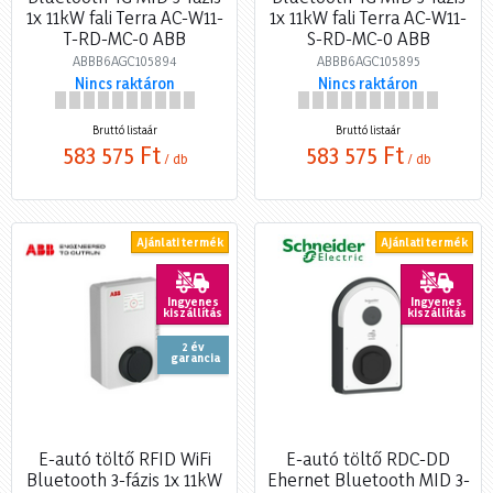
1x 11kW fali Terra AC-W11-
1x 11kW fali Terra AC-W11-
T-RD-MC-0 ABB
S-RD-MC-0 ABB
ABBB6AGC105894
ABBB6AGC105895
Nincs raktáron
Nincs raktáron
Bruttó listaár
Bruttó listaár
583 575 Ft
583 575 Ft
/ db
/ db
Ajánlati termék
Ajánlati termék
Ingyenes
Ingyenes
kiszállítás
kiszállítás
2 év
garancia
E-autó töltő RFID WiFi
E-autó töltő RDC-DD
Bluetooth 3-fázis 1x 11kW
Ehernet Bluetooth MID 3-