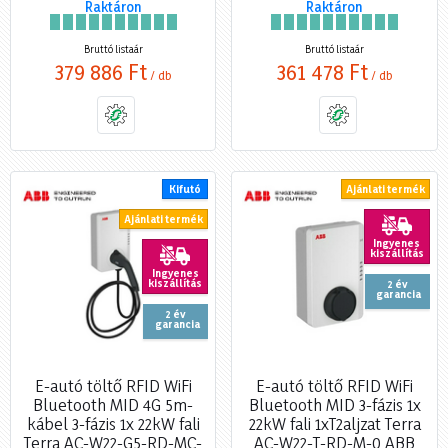
Raktáron
Raktáron
Bruttó listaár
Bruttó listaár
379 886 Ft
361 478 Ft
/ db
/ db
Kifutó
Ajánlati termék
Ajánlati termék
Ingyenes
kiszállítás
Ingyenes
kiszállítás
2 év
garancia
2 év
garancia
E-autó töltő RFID WiFi
E-autó töltő RFID WiFi
Bluetooth MID 4G 5m-
Bluetooth MID 3-fázis 1x
kábel 3-fázis 1x 22kW fali
22kW fali 1xT2aljzat Terra
Terra AC-W22-G5-RD-MC-
AC-W22-T-RD-M-0 ABB