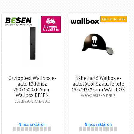
Ajánlati termék
Ingyenes
kiszállítás
Oszloptest Wallbox e-
Kábeltartó Walbox e-
autó töltőhöz
autótöltőhöz alu fekete
260x1500x145mm
165x142x75mm WALLBOX
Wallbox BESEN
WBOXCABLEHOLDER-B
BESEBS20-STAND-SOLO
Nincs raktáron
Nincs raktáron