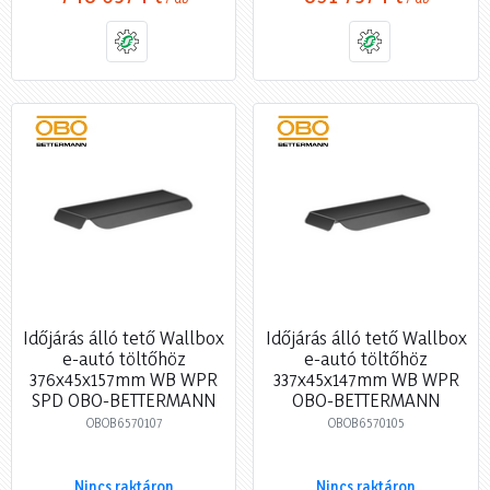
Időjárás álló tető Wallbox
Időjárás álló tető Wallbox
e-autó töltőhöz
e-autó töltőhöz
376x45x157mm WB WPR
337x45x147mm WB WPR
SPD OBO-BETTERMANN
OBO-BETTERMANN
OBOB6570107
OBOB6570105
Nincs raktáron
Nincs raktáron