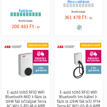
Nincs raktáron
Raktáron
Bruttó listaár
361 478 Ft
/ db
Bruttó listaár
200 463 Ft
/ db
Ajánlati termék
Ajánlati termék
Ingyenes
Ingyenes
kiszállítás
kiszállítás
2 év
2 év
garancia
garancia
E-autó töltő RFID WiFi
E-autó töltő RFID WiFi
Bluetooth MID 3-fázis 1x
Bluetooth 5m-kábel 3-
11kW fali 1xT2aljzat Terra
fázis 1x 22kW fali 1xT2 IP54
AC-W11-S-RD-M-0 ABB
Terra AC W22-G5-R-0 ABB