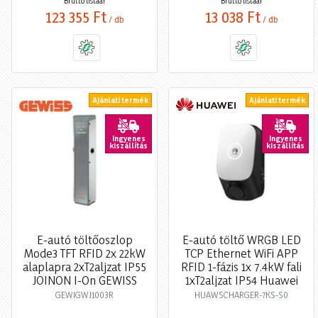
Bruttó listaár
Bruttó listaár
123 355 Ft
13 038 Ft
/ db
/ db
Ajánlati termék
Ajánlati termék
Ingyenes
Ingyenes
kiszállítás
kiszállítás
E-autó töltőoszlop
E-autó töltő WRGB LED
Mode3 TFT RFID 2x 22kW
TCP Ethernet WiFi APP
alaplapra 2xT2aljzat IP55
RFID 1-fázis 1x 7.4kW fali
JOINON I-On GEWISS
1xT2aljzat IP54 Huawei
GEWIGWJ1003R
HUAWSCHARGER-7KS-S0