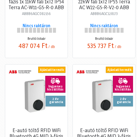
fázis 1x 11kW fali 1xT2 IP54
22kW fali 1xT2 IP55 Terra
Terra AC-W11-G5-R-0 ABB
AC W22-G5-R-V2-0 ABB
ABBB6AGC082156
ABBB6AGC128173
Nincs raktáron
Nincs raktáron
Bruttó listaár
Bruttó listaár
487 074 Ft
535 737 Ft
/ db
/ db
Ajánlati termék
Ajánlati termék
Ingyenes
Ingyenes
kiszállítás
kiszállítás
2 év
2 év
garancia
garancia
E-autó töltő RFID WiFi
E-autó töltő RFID WiFi
Bluetooth 4G MID 3-fázis
Bluetooth 4G MID 3-fázis