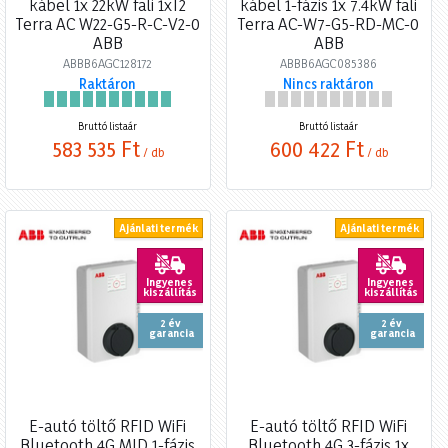
kábel 1x 22kW fali 1xT2
kábel 1-fázis 1x 7.4kW fali
Terra AC W22-G5-R-C-V2-0
Terra AC-W7-G5-RD-MC-0
ABB
ABB
ABBB6AGC128172
ABBB6AGC085386
Raktáron
Nincs raktáron
Bruttó listaár
Bruttó listaár
583 535 Ft
600 422 Ft
/ db
/ db
Ajánlati termék
Ajánlati termék
Ingyenes
Ingyenes
kiszállítás
kiszállítás
2 év
2 év
garancia
garancia
E-autó töltő RFID WiFi
E-autó töltő RFID WiFi
Bluetooth 4G MID 1-fázis
Bluetooth 4G 3-fázis 1x