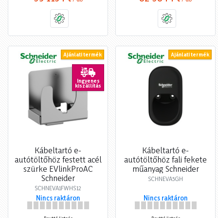
Ajánlati termék
Ajánlati termék
Ingyenes
kiszállítás
Kábeltartó e-
Kábeltartó e-
autótöltőhöz festett acél
autótöltőhöz fali fekete
szürke EVlinkProAC
műanyag Schneider
Schneider
SCHNEVA5GH
SCHNEVA1FWHS12
Nincs raktáron
Nincs raktáron