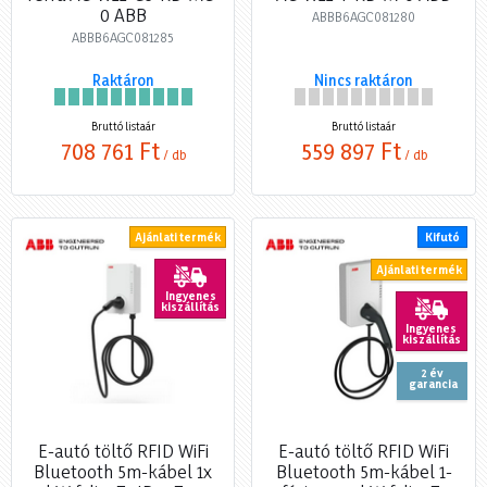
0 ABB
ABBB6AGC081280
ABBB6AGC081285
Raktáron
Nincs raktáron
Bruttó listaár
Bruttó listaár
708 761 Ft
559 897 Ft
/ db
/ db
Ajánlati termék
Kifutó
Ajánlati termék
Ingyenes
kiszállítás
Ingyenes
kiszállítás
2 év
garancia
E-autó töltő RFID WiFi
E-autó töltő RFID WiFi
Bluetooth 5m-kábel 1x
Bluetooth 5m-kábel 1-