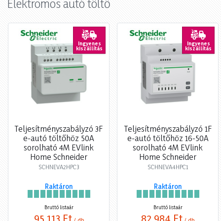
Elektromos autó töltő
Ingyenes
Ingyenes
kiszállítás
kiszállítás
Teljesítményszabályzó 3F
Teljesítményszabályzó 1F
e-autó töltőhöz 50A
e-autó töltőhöz 16-50A
sorolható 4M EVlink
sorolható 4M EVlink
Home Schneider
Home Schneider
SCHNEVA2HPC3
SCHNEVA4HPC1
Raktáron
Raktáron
Bruttó listaár
Bruttó listaár
95 113 Ft
82 984 Ft
/ db
/ db