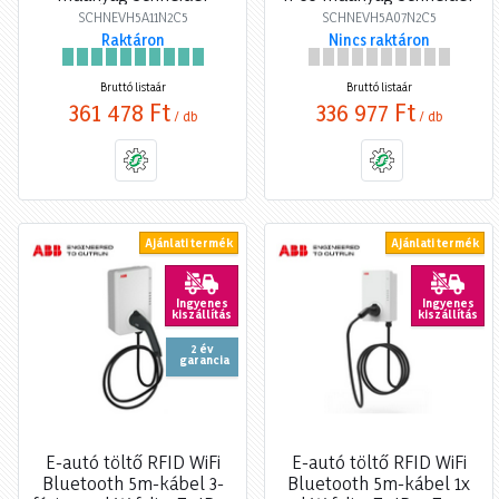
SCHNEVH5A11N2C5
SCHNEVH5A07N2C5
Raktáron
Nincs raktáron
Bruttó listaár
Bruttó listaár
361 478 Ft
336 977 Ft
/ db
/ db
Ajánlati termék
Ajánlati termék
Ingyenes
Ingyenes
kiszállítás
kiszállítás
2 év
garancia
E-autó töltő RFID WiFi
E-autó töltő RFID WiFi
Bluetooth 5m-kábel 3-
Bluetooth 5m-kábel 1x