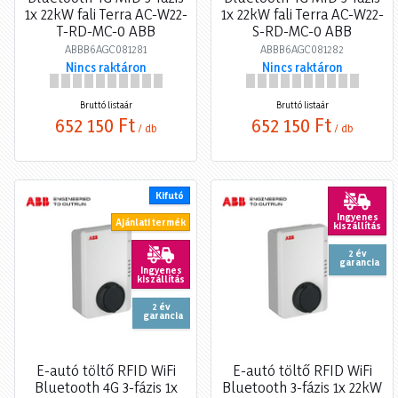
1x 22kW fali Terra AC-W22-
1x 22kW fali Terra AC-W22-
T-RD-MC-0 ABB
S-RD-MC-0 ABB
ABBB6AGC081281
ABBB6AGC081282
Nincs raktáron
Nincs raktáron
Bruttó listaár
Bruttó listaár
652 150 Ft
652 150 Ft
/ db
/ db
Kifutó
Ingyenes
Ajánlati termék
kiszállítás
2 év
garancia
Ingyenes
kiszállítás
2 év
garancia
E-autó töltő RFID WiFi
E-autó töltő RFID WiFi
Bluetooth 4G 3-fázis 1x
Bluetooth 3-fázis 1x 22kW