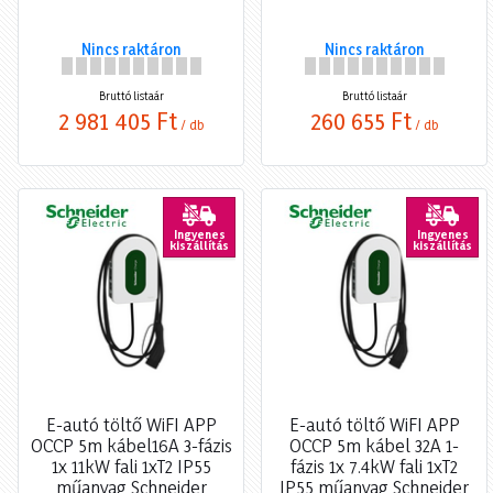
Nincs raktáron
Nincs raktáron
Bruttó listaár
Bruttó listaár
2 981 405 Ft
260 655 Ft
/ db
/ db
Ingyenes
Ingyenes
kiszállítás
kiszállítás
E-autó töltő WiFI APP
E-autó töltő WiFI APP
OCCP 5m kábel16A 3-fázis
OCCP 5m kábel 32A 1-
1x 11kW fali 1xT2 IP55
fázis 1x 7.4kW fali 1xT2
műanyag Schneider
IP55 műanyag Schneider