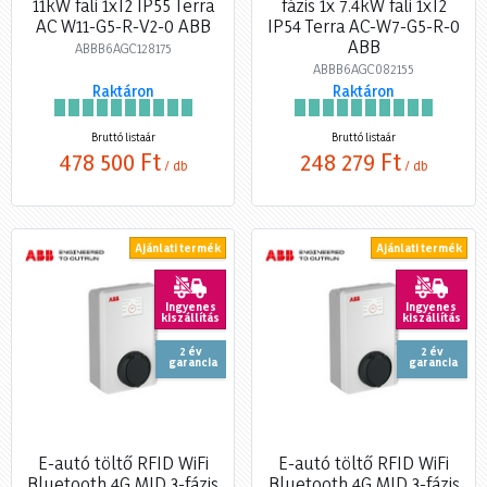
11kW fali 1xT2 IP55 Terra
fázis 1x 7.4kW fali 1xT2
AC W11-G5-R-V2-0 ABB
IP54 Terra AC-W7-G5-R-0
ABB
ABBB6AGC128175
ABBB6AGC082155
Raktáron
Raktáron
Bruttó listaár
Bruttó listaár
478 500 Ft
248 279 Ft
/ db
/ db
Ajánlati termék
Ajánlati termék
Ingyenes
Ingyenes
kiszállítás
kiszállítás
2 év
2 év
garancia
garancia
E-autó töltő RFID WiFi
E-autó töltő RFID WiFi
Bluetooth 4G MID 3-fázis
Bluetooth 4G MID 3-fázis