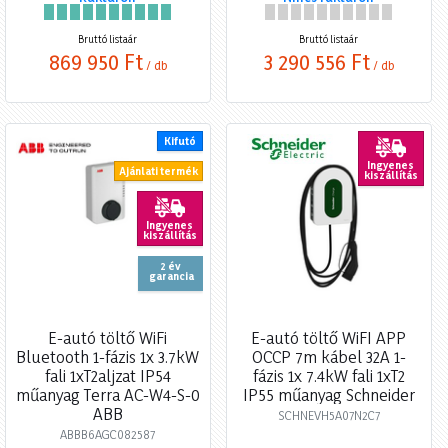
Bruttó listaár
Bruttó listaár
869 950 Ft
3 290 556 Ft
/ db
/ db
Kifutó
Ingyenes
Ajánlati termék
kiszállítás
Ingyenes
kiszállítás
2 év
garancia
E-autó töltő WiFi
E-autó töltő WiFI APP
Bluetooth 1-fázis 1x 3.7kW
OCCP 7m kábel 32A 1-
fali 1xT2aljzat IP54
fázis 1x 7.4kW fali 1xT2
műanyag Terra AC-W4-S-0
IP55 műanyag Schneider
ABB
SCHNEVH5A07N2C7
ABBB6AGC082587