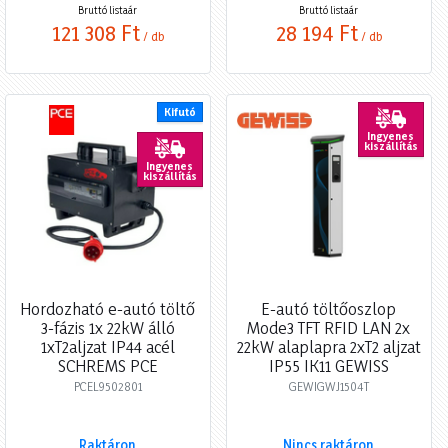
Bruttó listaár
Bruttó listaár
121 308 Ft
28 194 Ft
/ db
/ db
Kifutó
Ingyenes
kiszállítás
Ingyenes
kiszállítás
Hordozható e-autó töltő
E-autó töltőoszlop
3-fázis 1x 22kW álló
Mode3 TFT RFID LAN 2x
1xT2aljzat IP44 acél
22kW alaplapra 2xT2 aljzat
SCHREMS PCE
IP55 IK11 GEWISS
PCEL9502801
GEWIGWJ1504T
Raktáron
Nincs raktáron