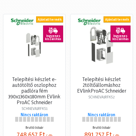
Ajánlati termék
Ajánlati termék
Ingyenes
Ingyenes
kiszállítás
kiszállítás
Telepítési készlet e-
Telepítési készlet
autótöltő oszlophoz
2töltőállomáshoz
padlóra fém
EVlinkProAC Schneider
390x1360x180mm EVlink
SCHNEVA1RFKS2
ProAC Schneider
SCHNEVA1RFKS1
Nincs raktáron
Nincs raktáron
Bruttó listaár
Bruttó listaár
748 657 Ft
891 757 Ft
/ db
/ db