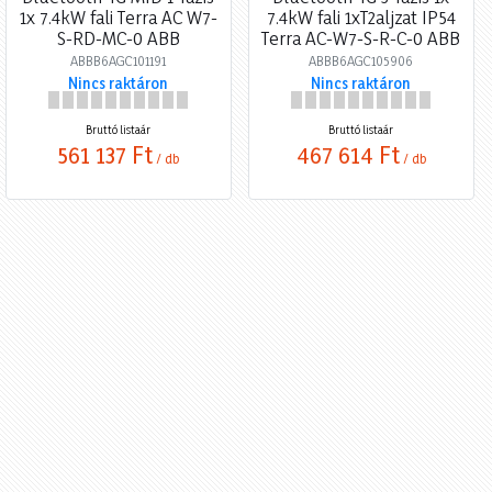
1x 7.4kW fali Terra AC W7-
7.4kW fali 1xT2aljzat IP54
S-RD-MC-0 ABB
Terra AC-W7-S-R-C-0 ABB
ABBB6AGC101191
ABBB6AGC105906
Nincs raktáron
Nincs raktáron
Bruttó listaár
Bruttó listaár
561 137 Ft
467 614 Ft
/ db
/ db