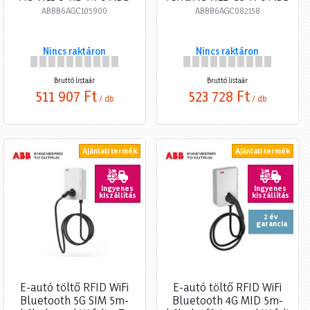
ABBB6AGC105900
ABBB6AGC082158
Nincs raktáron
Nincs raktáron
Bruttó listaár
Bruttó listaár
511 907 Ft
523 728 Ft
/ db
/ db
Ajánlati termék
Ajánlati termék
Ingyenes
Ingyenes
kiszállítás
kiszállítás
2 év
garancia
E-autó töltő RFID WiFi
E-autó töltő RFID WiFi
Bluetooth 5G SIM 5m-
Bluetooth 4G MID 5m-