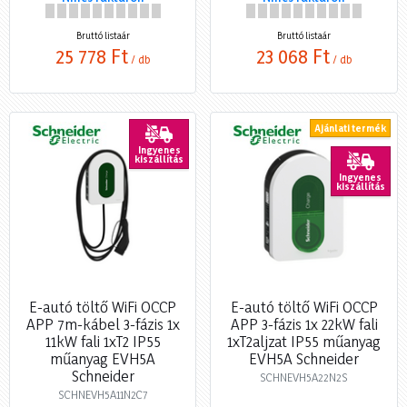
Bruttó listaár
Bruttó listaár
25 778 Ft
23 068 Ft
/ db
/ db
Ajánlati termék
Ingyenes
kiszállítás
Ingyenes
kiszállítás
E-autó töltő WiFi OCCP
E-autó töltő WiFi OCCP
APP 7m-kábel 3-fázis 1x
APP 3-fázis 1x 22kW fali
11kW fali 1xT2 IP55
1xT2aljzat IP55 műanyag
műanyag EVH5A
EVH5A Schneider
Schneider
SCHNEVH5A22N2S
SCHNEVH5A11N2C7