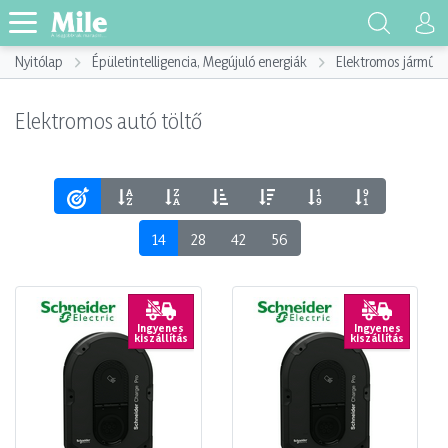
Nyitólap
Épületintelligencia, Megújuló energiák
Elektromos jármű, E
Elektromos autó töltő
14
28
42
56
Ingyenes
Ingyenes
kiszállítás
kiszállítás