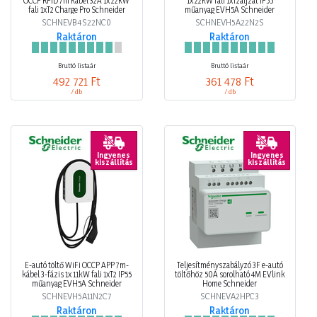
OCCP RFID 7m kábel 32A 1x 22kW
1x 22kW fali 1xT2aljzat IP55
fali 1xT2 Charge Pro Schneider
műanyag EVH5A Schneider
SCHNEVB4S22NC0
SCHNEVH5A22N2S
Raktáron
Raktáron
Bruttó listaár
Bruttó listaár
492 721 Ft
361 478 Ft
/ db
/ db
Ingyenes
Ingyenes
kiszállítás
kiszállítás
E-autó töltő WiFi OCCP APP 7m-
Teljesítményszabályzó 3F e-autó
kábel 3-fázis 1x 11kW fali 1xT2 IP55
töltőhöz 50A sorolható 4M EVlink
műanyag EVH5A Schneider
Home Schneider
SCHNEVH5A11N2C7
SCHNEVA2HPC3
Raktáron
Raktáron