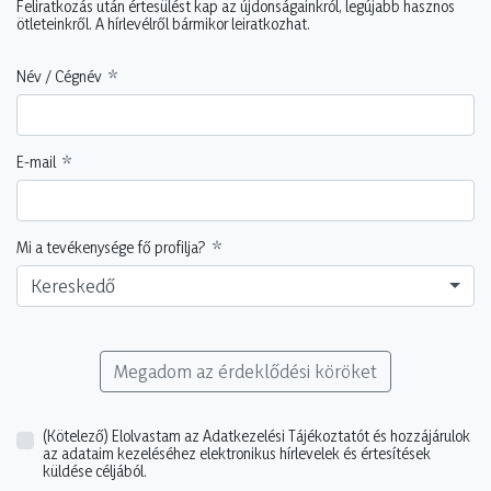
Feliratkozás után értesülést kap az újdonságainkról, legújabb hasznos
ötleteinkről. A hírlevélről bármikor leiratkozhat.
Név / Cégnév
E-mail
Mi a tevékenysége fő profilja?
Kereskedő
Megadom az érdeklődési köröket
(Kötelező)
Elolvastam az Adatkezelési Tájékoztatót és hozzájárulok
az adataim kezeléséhez elektronikus hírlevelek és értesítések
küldése céljából.