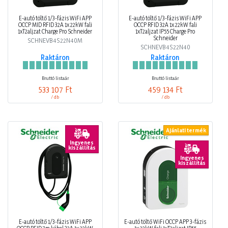
E-autó töltő 1/3-fázis WiFi APP
E-autó töltő 1/3-fázis WiFi APP
OCCP MID RFID 32A 1x 22kW fali
OCCP RFID 32A 1x 22kW fali
1xT2aljzat Charge Pro Schneider
1xT2aljzat IP55 Charge Pro
Schneider
SCHNEVB4S22N40M
SCHNEVB4S22N40
Raktáron
Raktáron
Bruttó listaár
Bruttó listaár
533 107 Ft
459 134 Ft
/ db
/ db
Ajánlati termék
Ingyenes
kiszállítás
Ingyenes
kiszállítás
E-autó töltő 1/3-fázis WiFi APP
E-autó töltő WiFi OCCP APP 3-fázis