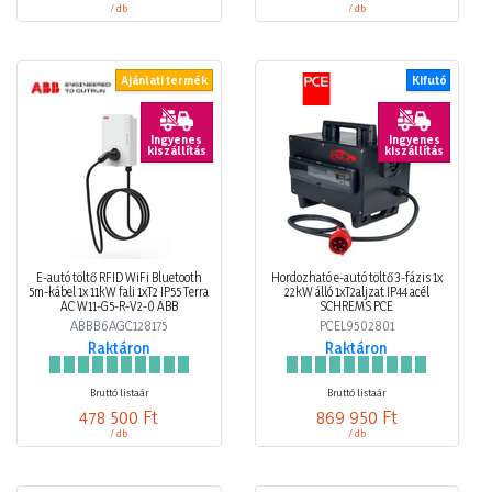
/ db
/ db
Ajánlati termék
Kifutó
Ingyenes
Ingyenes
kiszállítás
kiszállítás
E-autó töltő RFID WiFi Bluetooth
Hordozható e-autó töltő 3-fázis 1x
5m-kábel 1x 11kW fali 1xT2 IP55 Terra
22kW álló 1xT2aljzat IP44 acél
AC W11-G5-R-V2-0 ABB
SCHREMS PCE
ABBB6AGC128175
PCEL9502801
Raktáron
Raktáron
Bruttó listaár
Bruttó listaár
478 500 Ft
869 950 Ft
/ db
/ db