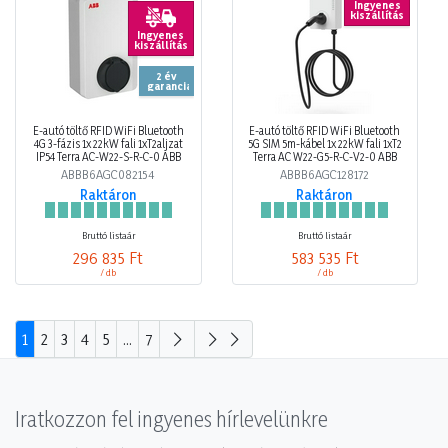
Ingyenes
kiszállítás
Ingyenes
kiszállítás
2 év
garancia
E-autó töltő RFID WiFi Bluetooth
E-autó töltő RFID WiFi Bluetooth
4G 3-fázis 1x 22kW fali 1xT2aljzat
5G SIM 5m-kábel 1x 22kW fali 1xT2
IP54 Terra AC-W22-S-R-C-0 ABB
Terra AC W22-G5-R-C-V2-0 ABB
ABBB6AGC082154
ABBB6AGC128172
Raktáron
Raktáron
Bruttó listaár
Bruttó listaár
296 835 Ft
583 535 Ft
/ db
/ db
1
2
3
4
5
...
7
Iratkozzon fel ingyenes hírlevelünkre