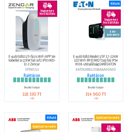
Kifutó
Ingyenes
kiszállítás
Ingyenes
kiszállítás
5 év
garancia
E-autó töltő 1/3-fázis WiFi APP 5m
E-autó töltő Mode3 1/3F 3,7-22kW
kábellel 1x 22kW fali 1xT2 IP65 WD-
LED WiFi RFID MID T2alj fali IP54
32-3 Zencar
IK08-ütésállóság GMB EATON
EPIN0721
EATOGMB2201BAAA00A00
Raktáron
Raktáron
Bruttó listaár
Bruttó listaár
118 330 Ft
314 960 Ft
/ db
/ db
Kifutó
Ajánlati termék
Ajánlati termék