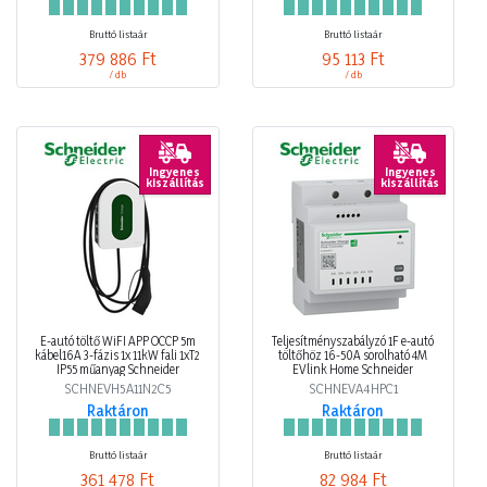
Bruttó listaár
Bruttó listaár
379 886 Ft
95 113 Ft
/ db
/ db
Ingyenes
Ingyenes
kiszállítás
kiszállítás
E-autó töltő WiFI APP OCCP 5m
Teljesítményszabályzó 1F e-autó
kábel16A 3-fázis 1x 11kW fali 1xT2
töltőhöz 16-50A sorolható 4M
IP55 műanyag Schneider
EVlink Home Schneider
SCHNEVH5A11N2C5
SCHNEVA4HPC1
Raktáron
Raktáron
Bruttó listaár
Bruttó listaár
361 478 Ft
82 984 Ft