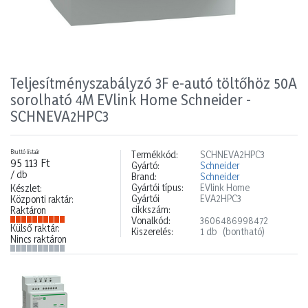
Teljesítményszabályzó 3F e-autó töltőhöz 50A
sorolható 4M EVlink Home Schneider -
SCHNEVA2HPC3
Bruttó listaár
Termékkód:
SCHNEVA2HPC3
95 113 Ft
Gyártó:
Schneider
/ db
Brand:
Schneider
Gyártói típus:
EVlink Home
Készlet:
Gyártói
EVA2HPC3
Központi raktár:
cikkszám:
Raktáron
Vonalkód:
3606486998472
Külső raktár:
Kiszerelés:
1 db
(bontható)
Nincs raktáron