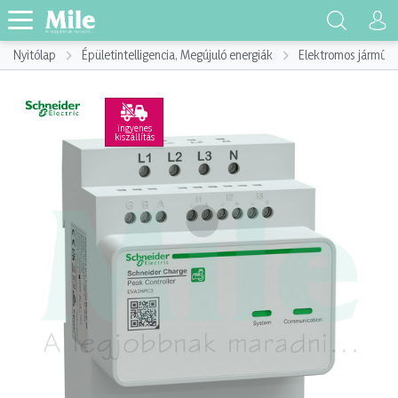
Nyitólap
Épületintelligencia, Megújuló energiák
Elektromos jármű, E
ingyenes
kiszállítás