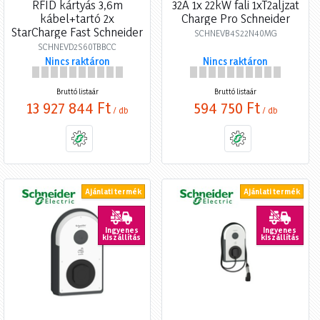
RFID kártyás 3,6m
32A 1x 22kW fali 1xT2aljzat
kábel+tartó 2x
Charge Pro Schneider
StarCharge Fast Schneider
SCHNEVB4S22N40MG
SCHNEVD2S60TBBCC
Nincs raktáron
Nincs raktáron
Bruttó listaár
Bruttó listaár
13 927 844 Ft
594 750 Ft
/ db
/ db
Ajánlati termék
Ajánlati termék
Ingyenes
Ingyenes
kiszállítás
kiszállítás