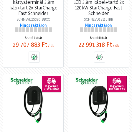
kártyaterminál 3,8m
LCD 3,8m kábel+tartó 2x
káb+tart 2x StarCharge
120kW StarCharge Fast
Fast Schneider
Schneider
SCHNEVD2S180TBBCC
SCHNEVD2S120TBB
Nincs raktáron
Nincs raktáron
Bruttó listaár
Bruttó listaár
29 707 883 Ft
22 991 318 Ft
/ db
/ db
Ingyenes
Ingyenes
kiszállítás
kiszállítás