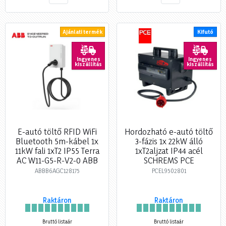
Ajánlati termék
Kifutó
Ingyenes
Ingyenes
kiszállítás
kiszállítás
E-autó töltő RFID WiFi
Hordozható e-autó töltő
Bluetooth 5m-kábel 1x
3-fázis 1x 22kW álló
11kW fali 1xT2 IP55 Terra
1xT2aljzat IP44 acél
AC W11-G5-R-V2-0 ABB
SCHREMS PCE
ABBB6AGC128175
PCEL9502801
Raktáron
Raktáron
Bruttó listaár
Bruttó listaár