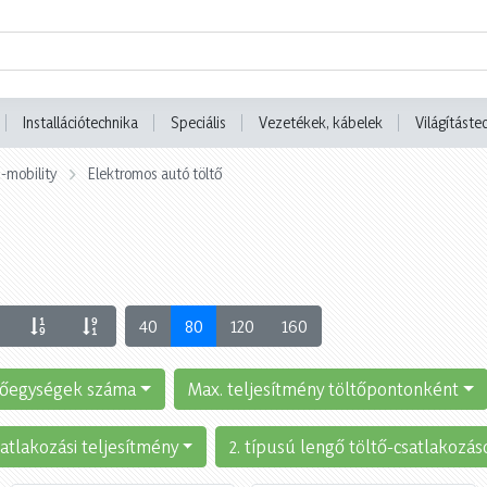
Installációtechnika
Speciális
Vezetékek, kábelek
Világításte
-mobility
Elektromos autó töltő
40
80
120
160
tőegységek száma
Max. teljesítmény töltőpontonként
atlakozási teljesítmény
2. típusú lengő töltő-csatlakozá