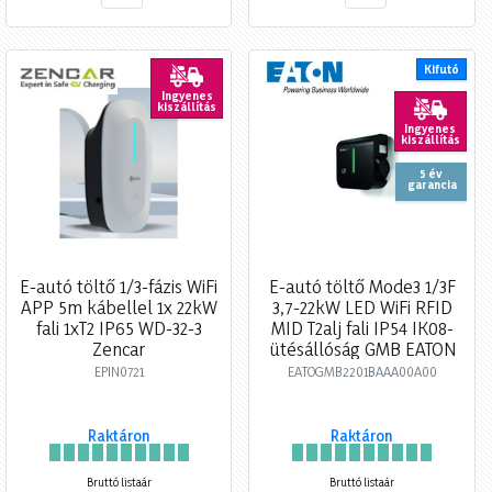
Kifutó
Ingyenes
kiszállítás
Ingyenes
kiszállítás
5 év
garancia
E-autó töltő 1/3-fázis WiFi
E-autó töltő Mode3 1/3F
APP 5m kábellel 1x 22kW
3,7-22kW LED WiFi RFID
fali 1xT2 IP65 WD-32-3
MID T2alj fali IP54 IK08-
Zencar
ütésállóság GMB EATON
EPIN0721
EATOGMB2201BAAA00A00
Raktáron
Raktáron
Bruttó listaár
Bruttó listaár