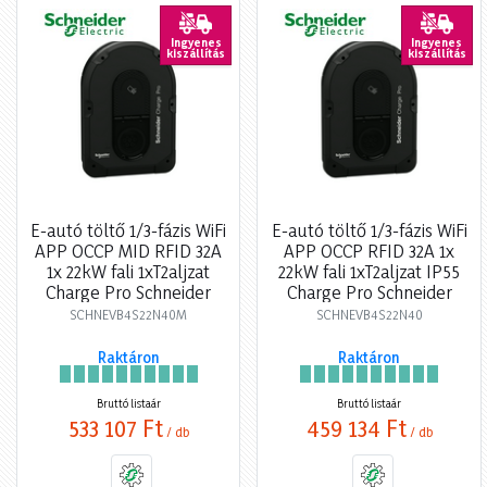
Ingyenes
Ingyenes
kiszállítás
kiszállítás
E-autó töltő 1/3-fázis WiFi
E-autó töltő 1/3-fázis WiFi
APP OCCP MID RFID 32A
APP OCCP RFID 32A 1x
1x 22kW fali 1xT2aljzat
22kW fali 1xT2aljzat IP55
Charge Pro Schneider
Charge Pro Schneider
SCHNEVB4S22N40M
SCHNEVB4S22N40
Raktáron
Raktáron
Bruttó listaár
Bruttó listaár
533 107 Ft
459 134 Ft
/ db
/ db