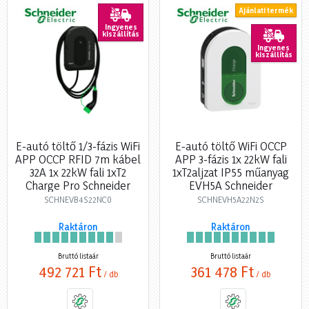
Ajánlati termék
Ingyenes
kiszállítás
Ingyenes
kiszállítás
E-autó töltő 1/3-fázis WiFi
E-autó töltő WiFi OCCP
APP OCCP RFID 7m kábel
APP 3-fázis 1x 22kW fali
32A 1x 22kW fali 1xT2
1xT2aljzat IP55 műanyag
Charge Pro Schneider
EVH5A Schneider
SCHNEVB4S22NC0
SCHNEVH5A22N2S
Raktáron
Raktáron
Bruttó listaár
Bruttó listaár
492 721 Ft
361 478 Ft
/ db
/ db