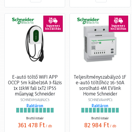
Ingyenes
Ingyenes
kiszállítás
kiszállítás
E-autó töltő WiFI APP
Teljesítményszabályzó 1F
OCCP 5m kábel16A 3-fázis
e-autó töltőhöz 16-50A
1x 11kW fali 1xT2 IP55
sorolható 4M EVlink
műanyag Schneider
Home Schneider
SCHNEVH5A11N2C5
SCHNEVA4HPC1
Raktáron
Raktáron
Bruttó listaár
Bruttó listaár
361 478 Ft
82 984 Ft
/ db
/ db