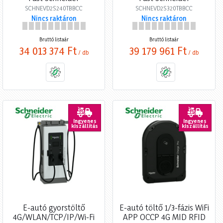
SCHNEVD2S240TBBCC
SCHNEVD2S320TBBCC
Nincs raktáron
Nincs raktáron
Bruttó listaár
Bruttó listaár
34 013 374 Ft
39 179 961 Ft
/ db
/ db
Ingyenes
Ingyenes
kiszállítás
kiszállítás
E-autó gyorstöltő
E-autó töltő 1/3-fázis WiFi
4G/WLAN/TCP/IP/Wi-Fi
APP OCCP 4G MID RFID