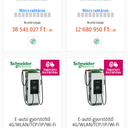
Nincs raktáron
Nincs raktáron
Bruttó listaár
Bruttó listaár
38 541 027 Ft
12 680 950 Ft
/ db
/ db
Ingyenes
Ingyenes
kiszállítás
kiszállítás
E-autó gyorstöltő
E-autó gyorstöltő
4G/WLAN/TCP/IP/Wi-Fi
4G/WLAN/TCP/IP/Wi-Fi