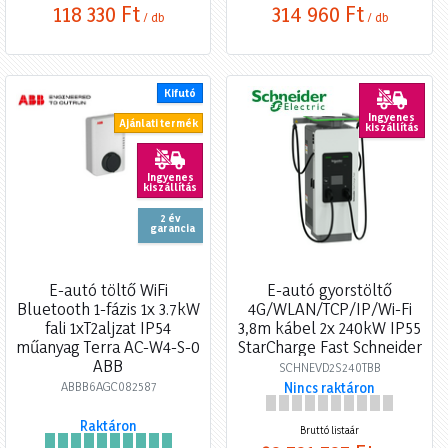
118 330 Ft
314 960 Ft
/ db
/ db
Kifutó
Ingyenes
Ajánlati termék
kiszállítás
Ingyenes
kiszállítás
2 év
garancia
E-autó töltő WiFi
E-autó gyorstöltő
Bluetooth 1-fázis 1x 3.7kW
4G/WLAN/TCP/IP/Wi-Fi
fali 1xT2aljzat IP54
3,8m kábel 2x 240kW IP55
műanyag Terra AC-W4-S-0
StarCharge Fast Schneider
ABB
SCHNEVD2S240TBB
ABBB6AGC082587
Nincs raktáron
Raktáron
Bruttó listaár