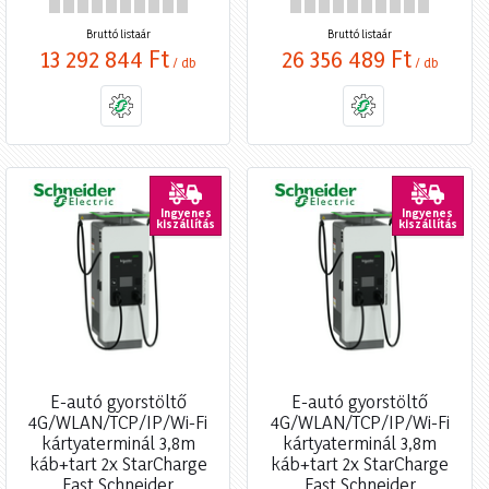
Bruttó listaár
Bruttó listaár
13 292 844 Ft
26 356 489 Ft
/ db
/ db
Ingyenes
Ingyenes
kiszállítás
kiszállítás
E-autó gyorstöltő
E-autó gyorstöltő
4G/WLAN/TCP/IP/Wi-Fi
4G/WLAN/TCP/IP/Wi-Fi
kártyaterminál 3,8m
kártyaterminál 3,8m
káb+tart 2x StarCharge
káb+tart 2x StarCharge
Fast Schneider
Fast Schneider