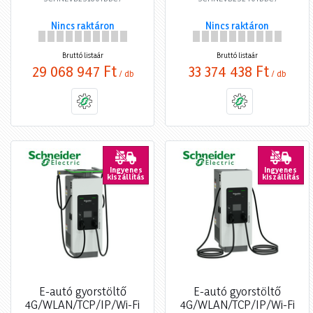
Nincs raktáron
Nincs raktáron
Bruttó listaár
Bruttó listaár
29 068 947 Ft
33 374 438 Ft
/ db
/ db
Ingyenes
Ingyenes
kiszállítás
kiszállítás
E-autó gyorstöltő
E-autó gyorstöltő
4G/WLAN/TCP/IP/Wi-Fi
4G/WLAN/TCP/IP/Wi-Fi