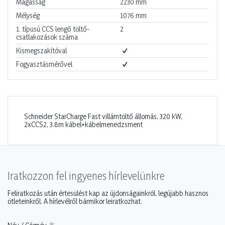
Magasság
2230
mm
Mélység
1076
mm
1. típusú CCS lengő töltő-
2
csatlakozások száma
Kismegszakítóval
Fogyasztásmérővel
Schneider StarCharge Fast villámtöltő állomás, 320 kW,
2xCCS2, 3.8m kábel+kábelmenedzsment
Iratkozzon fel ingyenes hírlevelünkre
Feliratkozás után értesülést kap az újdonságainkról, legújabb hasznos
ötleteinkről. A hírlevélről bármikor leiratkozhat.