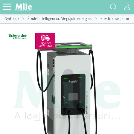
Nyitólap
Épületintelligencia, Megújuló energiák
Elektromos jármű, E
ingyenes
kiszállítás