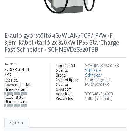
E-autó gyorstöltő 4G/WLAN/TCP/IP/Wi-Fi
3,8m kábel+tartó 2x 320kW IP55 StarCharge
Fast Schneider - SCHNEVD2S320TBB
Bruttó listaár
Termékkód:
SCHNEVD2S320TBB
37 888 314 Ft
Gyártó:
Schneider
/ db
Brand:
Schneider
Gyártói típus:
StarCharge Fast
Készlet:
Gyártói
EVD2S320TBB
Központi raktár:
cikkszám:
Nincs raktáron
Vonalkód:
3606487674023
Külső raktár:
Kiszerelés:
1 db
(bontható)
Nincs raktáron
Fájlok
1