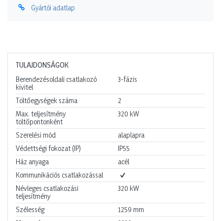
Gyártói adatlap
TULAJDONSÁGOK
Berendezésoldali csatlakozó
3-fázis
kivitel
Töltőegységek száma
2
Max. teljesítmény
320
kW
töltőpontonként
Szerelési mód
alaplapra
Védettségi fokozat (IP)
IP55
Ház anyaga
acél
Kommunikációs csatlakozással
Névleges csatlakozási
320
kW
teljesítmény
Szélesség
1259
mm