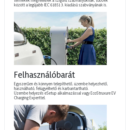
termékek megfelelnek a szigorú szabványoknak, többek
között a legújabb IEC 61851 3. kiadású szabványának is.
Felhasználóbarát
Egyszerűen és könnyen telepíthető, üzembe helyezhető,
használható, felügyelhető és karbantartható.
Üzembe helyezés eSetup alkalmazással vagy EcoStruxure EV
Charging Experttel.