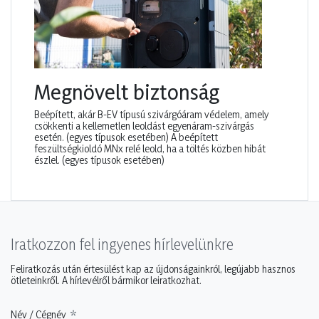
Megnövelt biztonság
Beépített, akár B-EV típusú szivárgóáram védelem, amely
csökkenti a kellemetlen leoldást egyenáram-szivárgás
esetén. (egyes típusok esetében) A beépített
feszültségkioldó MNx relé leold, ha a töltés közben hibát
észlel. (egyes típusok esetében)
Iratkozzon fel ingyenes hírlevelünkre
Feliratkozás után értesülést kap az újdonságainkról, legújabb hasznos
ötleteinkről. A hírlevélről bármikor leiratkozhat.
Név / Cégnév