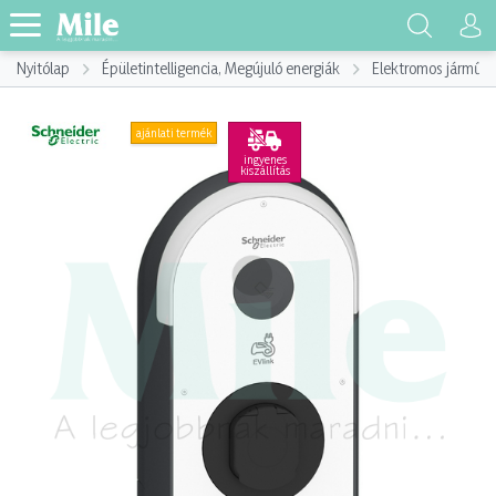
Nyitólap
Épületintelligencia, Megújuló energiák
Elektromos jármű, E
ajánlati termék
ingyenes
kiszállítás