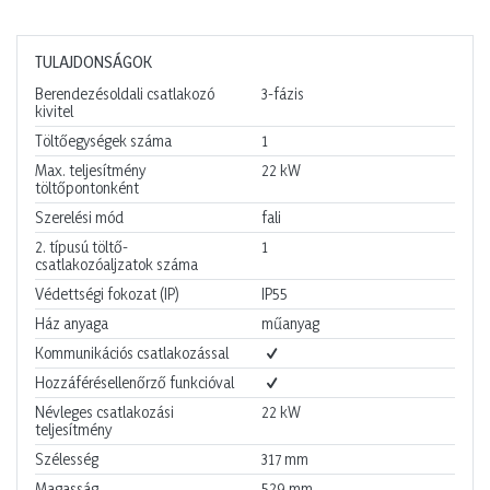
TULAJDONSÁGOK
Berendezésoldali csatlakozó
3-fázis
kivitel
Töltőegységek száma
1
Max. teljesítmény
22
kW
töltőpontonként
Szerelési mód
fali
2. típusú töltő-
1
csatlakozóaljzatok száma
Védettségi fokozat (IP)
IP55
Ház anyaga
műanyag
Kommunikációs csatlakozással
Hozzáférésellenőrző funkcióval
Névleges csatlakozási
22
kW
teljesítmény
Szélesség
317
mm
Magasság
529
mm