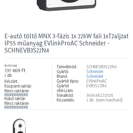
E-autó töltő MNX 3-fázis 1x 22kW fali 1xT2aljzat
IP55 műanyag EVlinkProAC Schneider -
SCHNEVB3S22N4
Bruttó listaár
Termékkód:
SCHNEVB3S22N4
737 469 Ft
Gyártó:
Schneider
/ db
Brand:
Schneider
Gyártói típus:
EVlinkProAC
Készlet:
Gyártói
EVB3S22N4
Központi raktár:
cikkszám:
Nincs raktáron
Vonalkód:
3606482213135
Külső raktár:
Kiszerelés:
1 db
(nem bontható)
Nincs raktáron