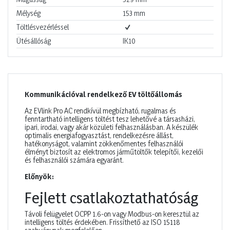
Mélység
153
mm
Töltlésvezérléssel
Ütésállóság
IK10
Kommunikációval rendelkező EV töltőállomás
Az EVlink Pro AC rendkívül megbízható, rugalmas és
fenntartható intelligens töltést tesz lehetővé a társasházi,
ipari, irodai, vagy akár közületi felhasználásban. A készülék
optimalis energiafogyasztást, rendelkezésre állást,
hatékonyságot, valamint zökkenőmentes felhasználói
élményt biztosít az elektromos járműtöltők telepítői, kezelői
és felhasználói számára egyaránt.
Előnyök:
Fejlett csatlakoztathatóság
Távoli felügyelet OCPP 1.6-on vagy Modbus-on keresztül az
intelligens töltés érdekében. Frissíthető az ISO 15118