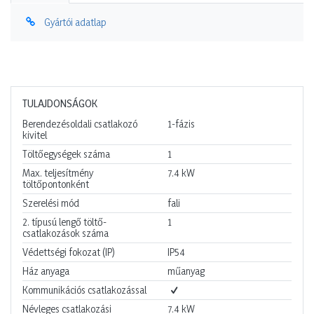
Gyártói adatlap
TULAJDONSÁGOK
Berendezésoldali csatlakozó
1-fázis
kivitel
Töltőegységek száma
1
Max. teljesítmény
7.4
kW
töltőpontonként
Szerelési mód
fali
2. típusú lengő töltő-
1
csatlakozások száma
Védettségi fokozat (IP)
IP54
Ház anyaga
műanyag
Kommunikációs csatlakozással
Névleges csatlakozási
7.4
kW