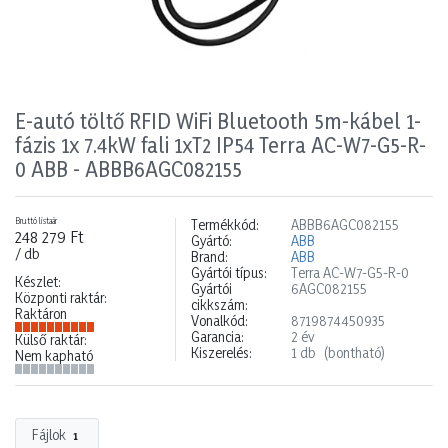
E-autó töltő RFID WiFi Bluetooth 5m-kábel 1-
fázis 1x 7.4kW fali 1xT2 IP54 Terra AC-W7-G5-R-
0 ABB - ABBB6AGC082155
Bruttó listaár
Termékkód:
ABBB6AGC082155
248 279 Ft
Gyártó:
ABB
/ db
Brand:
ABB
Gyártói típus:
Terra AC-W7-G5-R-0
Készlet:
Gyártói
6AGC082155
Központi raktár:
cikkszám:
Raktáron
Vonalkód:
8719874450935
Garancia:
2 év
Külső raktár:
Kiszerelés:
1 db
(bontható)
Nem kapható
Fájlok
1