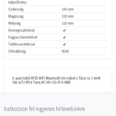
teljesítmény
Szélesség
195
mm
Magasság
320
mm
Mélység
110
mm
Kismegszakítóval
Fogyasztásmérővel
Töltlésvezérléssel
Ütésállóság
IK08
E-autó töltő RFID WiFi Bluetooth 5m-kábel 1-fázis 1x 7.4kW
fali 1xT2 IP54 Terra AC-W7-G5-R-0 ABB
Iratkozzon fel ingyenes hírlevelünkre