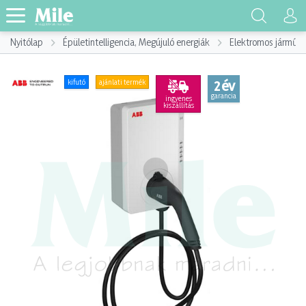
Nyitólap
Épületintelligencia, Megújuló energiák
Elektromos jármű, E
2 év
kifutó
ajánlati termék
garancia
ingyenes
kiszállítás