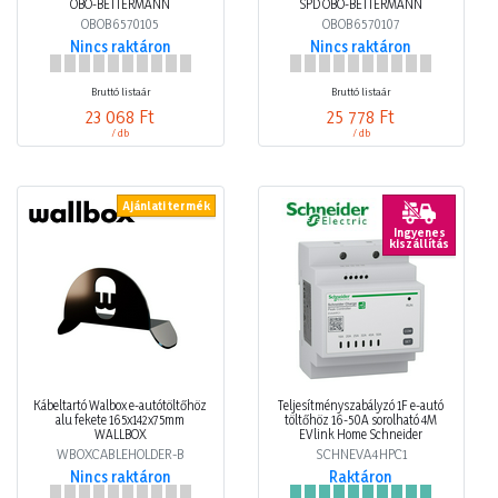
OBO-BETTERMANN
SPD OBO-BETTERMANN
OBOB6570105
OBOB6570107
Nincs raktáron
Nincs raktáron
Bruttó listaár
Bruttó listaár
23 068 Ft
25 778 Ft
/ db
/ db
Ajánlati termék
Ingyenes
kiszállítás
Kábeltartó Walbox e-autótöltőhöz
Teljesítményszabályzó 1F e-autó
alu fekete 165x142x75mm
töltőhöz 16-50A sorolható 4M
WALLBOX
EVlink Home Schneider
WBOXCABLEHOLDER-B
SCHNEVA4HPC1
Nincs raktáron
Raktáron