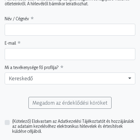
ötleteinkről. A hírlevélről bármikor leiratkozhat.
Név / Cégnév
E-mail
Mi a tevékenysége fő profilja?
Kereskedő
Megadom az érdeklődési köröket
(Kötelező)
Elolvastam az Adatkezelési Tájékoztatót és hozzájárulok
az adataim kezeléséhez elektronikus hírlevelek és értesítések
küldése céljából.