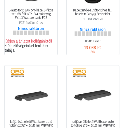
E-autó töltő LAN 5m-kábel 3-fázis
Kábeltartó e-autótöltőhöz fali
1x 11kW fali 1xT2 IP44 műanyag
fekete műanyag Schneider
EV11.3 Wallbox basic PCE
SCHNEVA5GH
PCEL37031110-ss
Nincs raktáron
Nincs raktáron
Kérjen ajánlatot kollégánktól!
Bruttó listaár
Elérhetőségeinket lentebb
13 038 Ft
találja.
/ db
Időjárás álló tető Wallbox e-autó
Időjárás álló tető Wallbox e-autó
töltőhöz 337x45x147mm WB WPR
töltőhöz 376x45x157mm WB WPR