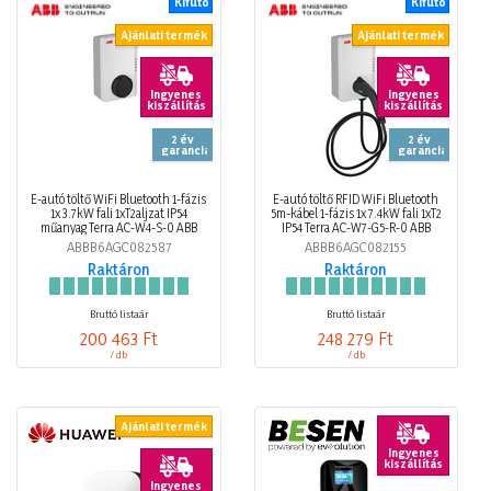
Kifutó
Kifutó
Ajánlati termék
Ajánlati termék
Ingyenes
Ingyenes
kiszállítás
kiszállítás
2 év
2 év
garancia
garancia
E-autó töltő WiFi Bluetooth 1-fázis
E-autó töltő RFID WiFi Bluetooth
1x 3.7kW fali 1xT2aljzat IP54
5m-kábel 1-fázis 1x 7.4kW fali 1xT2
műanyag Terra AC-W4-S-0 ABB
IP54 Terra AC-W7-G5-R-0 ABB
ABBB6AGC082587
ABBB6AGC082155
Raktáron
Raktáron
Bruttó listaár
Bruttó listaár
200 463 Ft
248 279 Ft
/ db
/ db
Ajánlati termék
Ingyenes
kiszállítás
Ingyenes