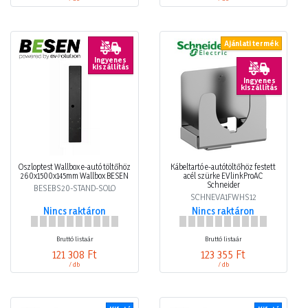
Ajánlati termék
Ingyenes
kiszállítás
Ingyenes
kiszállítás
Oszloptest Wallbox e-autó töltőhöz
Kábeltartó e-autótöltőhöz festett
260x1500x145mm Wallbox BESEN
acél szürke EVlinkProAC
Schneider
BESEBS20-STAND-SOLO
SCHNEVA1FWHS12
Nincs raktáron
Nincs raktáron
Bruttó listaár
Bruttó listaár
121 308 Ft
123 355 Ft
/ db
/ db