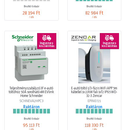
Bruttó listaár
Bruttó listaár
28 194 Ft
82 984 Ft
/ db
/ db
Ingyenes
Ingyenes
kiszállítás
kiszállítás
Teljesítményszabályzó 3F e-autó
E-autó töltő 1/3-fázis WiFi APP 5m
töltőhöz 50A sorolható 4M EVlink
kábellel 1x 22kW fali 1xT2 IP65 WD-
Home Schneider
32-3 Zencar
SCHNEVA2HPC3
EPIN0721
Raktáron
Raktáron
Bruttó listaár
Bruttó listaár
95 113 Ft
118 330 Ft
/ db
/ db