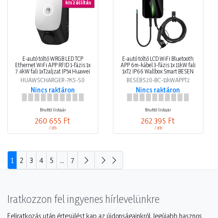
kiszállítás
E-autó töltő WRGB LED TCP
E-autó töltő LCD WiFi Bluetooth
Ethernet WiFi APP RFID 1-fázis 1x
APP 6m-kábel 3-fázis 1x 11kW fali
7.4kW fali 1xT2aljzat IP54 Huawei
1xT2 IP66 Wallbox Smart BESEN
HUAWSCHARGER-7KS-S0
BESEBS20-BC-11kWAPPT2
Nincs raktáron
Nincs raktáron
Bruttó listaár
Bruttó listaár
260 655 Ft
262 395 Ft
/ db
/ db
1
2
3
4
5
...
7
Iratkozzon fel ingyenes hírlevelünkre
Feliratkozás után értesülést kap az újdonságainkról, legújabb hasznos