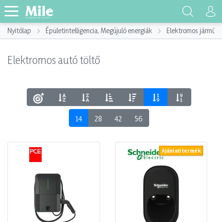
Nyitólap
Épületintelligencia, Megújuló energiák
Elektromos jármű, E
Elektromos autó töltő
14
28
42
56
Ajánlati termék