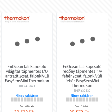
EnOcean fali kapcsoló
EnOcean fali kapcsoló
világítás tápmentes I/O
redőny tápmentes ^/v
antracit 2csat. falonkívüli
fehér 2csat. falonkívüli
EasySensMini Thermokon
fehér EasySensMini
Thermokon
THER430623
THER430630
Nincs raktáron
Nincs raktáron
Bruttó listaár
Bruttó listaár
39 573 Ft
39 573 Ft