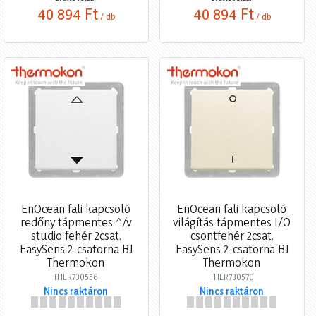
40 894 Ft
40 894 Ft
/ db
/ db
EnOcean fali kapcsoló
EnOcean fali kapcsoló
redőny tápmentes ^/v
világítás tápmentes I/O
studio fehér 2csat.
csontfehér 2csat.
EasySens 2-csatorna BJ
EasySens 2-csatorna BJ
Thermokon
Thermokon
THER730556
THER730570
Nincs raktáron
Nincs raktáron