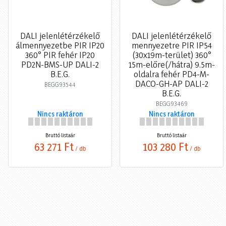
DALI jelenlétérzékelő
DALI jelenlétérzékelő
álmennyezetbe PIR IP20
mennyezetre PIR IP54
360° PIR fehér IP20
(30x19m-terület) 360°
PD2N-BMS-UP DALI-2
15m-előre(/hátra) 9.5m-
B.E.G.
oldalra fehér PD4-M-
DACO-GH-AP DALI-2
BEGG93544
B.E.G.
BEGG93469
Nincs raktáron
Nincs raktáron
Bruttó listaár
Bruttó listaár
63 271 Ft
103 280 Ft
/ db
/ db