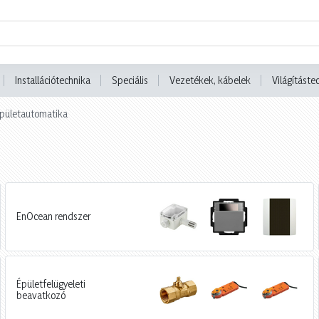
Installációtechnika
Speciális
Vezetékek, kábelek
Világításte
 Épületautomatika
EnOcean rendszer
Épületfelügyeleti
beavatkozó