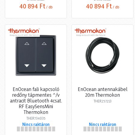
40 894 Ft
40 894 Ft
/ db
/ db
EnOcean fali kapcsoló
EnOcean antennakábel
redőny tápmentes ^/v
20m Thermokon
antracit Bluetooth 4csat.
THER257213
RF EasySensMini
Thermokon
THER734035
Nincs raktáron
Nincs raktáron