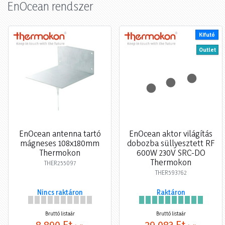
EnOcean rendszer
Kifutó
Outlet
EnOcean antenna tartó
EnOcean aktor világítás
mágneses 108x180mm
dobozba süllyesztett RF
Thermokon
600W 230V SRC-DO
Thermokon
THER255097
THER593762
Nincs raktáron
Raktáron
Bruttó listaár
Bruttó listaár
8 890 Ft
29 083 Ft