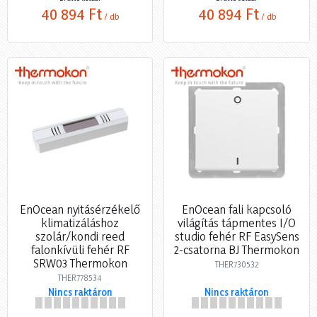
40 894 Ft
40 894 Ft
/ db
/ db
EnOcean nyitásérzékelő
EnOcean fali kapcsoló
klimatizáláshoz
világítás tápmentes I/O
szolár/kondi reed
studio fehér RF EasySens
falonkívüli fehér RF
2-csatorna BJ Thermokon
SRW03 Thermokon
THER730532
THER778534
Nincs raktáron
Nincs raktáron