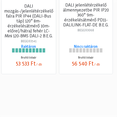
DALI jelenlétérzékelő
DALI
álmennyezetbe PIR IP20
mozgás-/jelenlétérzékelő
360° 9m-
falra PIR IP44 (DALI-Bus
érzékelésátmérő PD11-
táp) 120° 8m-
DALILINK-FLAT-DE B.E.G.
érzékelésátmérő 10m-
előre(/hátra) fehér LC-
BEGG93068
Mini 120-BMS DALI-2 B.E.G.
BEGG93541
Raktáron
Nincs raktáron
Bruttó listaár
Bruttó listaár
53 533 Ft
56 540 Ft
/ db
/ db