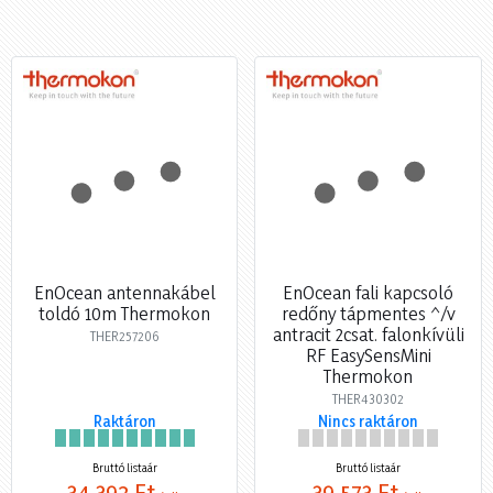
EnOcean antennakábel
EnOcean fali kapcsoló
toldó 10m Thermokon
redőny tápmentes ^/v
antracit 2csat. falonkívüli
THER257206
RF EasySensMini
Thermokon
THER430302
Raktáron
Nincs raktáron
Bruttó listaár
Bruttó listaár
34 392 Ft
39 573 Ft