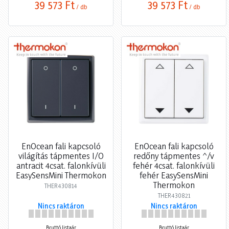
39 573 Ft
39 573 Ft
/ db
/ db
EnOcean fali kapcsoló
EnOcean fali kapcsoló
világítás tápmentes I/O
redőny tápmentes ^/v
antracit 4csat. falonkívüli
fehér 4csat. falonkívüli
EasySensMini Thermokon
fehér EasySensMini
Thermokon
THER430814
THER430821
Nincs raktáron
Nincs raktáron
Bruttó listaár
Bruttó listaár