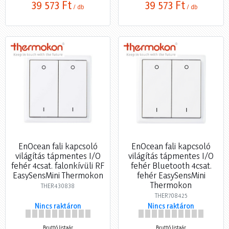
39 573 Ft
39 573 Ft
/ db
/ db
EnOcean fali kapcsoló
EnOcean fali kapcsoló
világítás tápmentes I/O
világítás tápmentes I/O
fehér 4csat. falonkívüli RF
fehér Bluetooth 4csat.
EasySensMini Thermokon
fehér EasySensMini
Thermokon
THER430838
THER708425
Nincs raktáron
Nincs raktáron
Bruttó listaár
Bruttó listaár