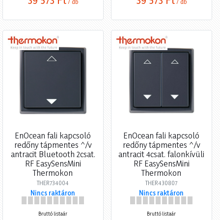
/ db
/ db
EnOcean fali kapcsoló
EnOcean fali kapcsoló
redőny tápmentes ^/v
redőny tápmentes ^/v
antracit Bluetooth 2csat.
antracit 4csat. falonkívüli
RF EasySensMini
RF EasySensMini
Thermokon
Thermokon
THER734004
THER430807
Nincs raktáron
Nincs raktáron
Bruttó listaár
Bruttó listaár