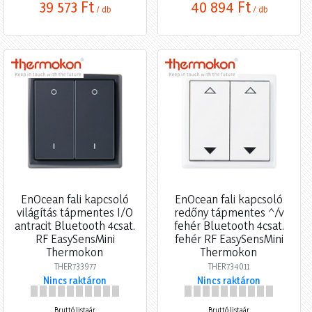
39 573 Ft
40 894 Ft
/ db
/ db
EnOcean fali kapcsoló
EnOcean fali kapcsoló
világítás tápmentes I/O
redőny tápmentes ^/v
antracit Bluetooth 4csat.
fehér Bluetooth 4csat.
RF EasySensMini
fehér RF EasySensMini
Thermokon
Thermokon
THER733977
THER734011
Nincs raktáron
Nincs raktáron
Bruttó listaár
Bruttó listaár