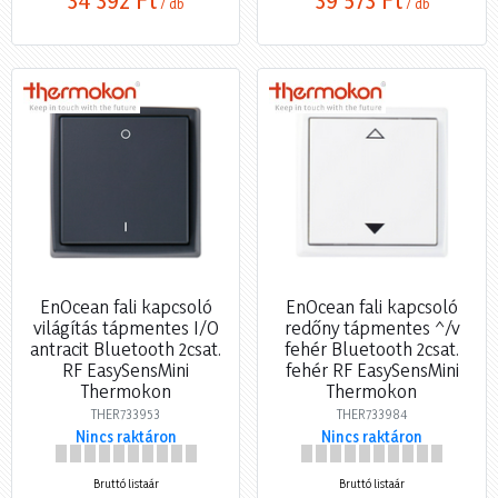
/ db
/ db
EnOcean fali kapcsoló
EnOcean fali kapcsoló
világítás tápmentes I/O
redőny tápmentes ^/v
antracit Bluetooth 2csat.
fehér Bluetooth 2csat.
RF EasySensMini
fehér RF EasySensMini
Thermokon
Thermokon
THER733953
THER733984
Nincs raktáron
Nincs raktáron
Bruttó listaár
Bruttó listaár