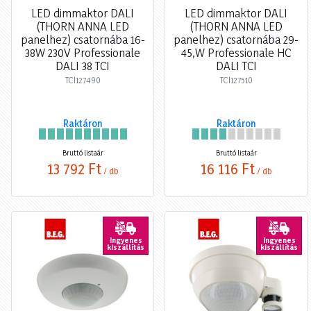
LED dimmaktor DALI
LED dimmaktor DALI
(THORN ANNA LED
(THORN ANNA LED
panelhez) csatornába 16-
panelhez) csatornába 29-
38W 230V Professionale
45,W Professionale HC
DALI 38 TCI
DALI TCI
TCI127490
TCI127510
Raktáron
Raktáron
Bruttó listaár
Bruttó listaár
13 792 Ft
16 116 Ft
/ db
/ db
Ingyenes
Ingyenes
kiszállítás
kiszállítás