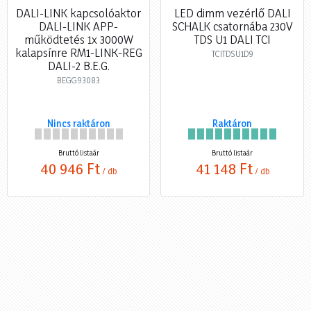
DALI-LINK kapcsolóaktor
LED dimm vezérlő DALI
DALI-LINK APP-
SCHALK csatornába 230V
működtetés 1x 3000W
TDS U1 DALI TCI
kalapsínre RM1-LINK-REG
TCITDSU1D9
DALI-2 B.E.G.
BEGG93083
Nincs raktáron
Raktáron
Bruttó listaár
Bruttó listaár
40 946 Ft
41 148 Ft
/ db
/ db