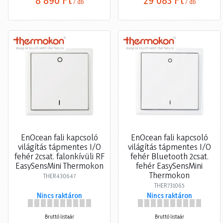
/ db
/ db
EnOcean fali kapcsoló
EnOcean fali kapcsoló
világítás tápmentes I/O
világítás tápmentes I/O
fehér 2csat. falonkívüli RF
fehér Bluetooth 2csat.
EasySensMini Thermokon
fehér EasySensMini
Thermokon
THER430647
THER731065
Nincs raktáron
Nincs raktáron
Bruttó listaár
Bruttó listaár