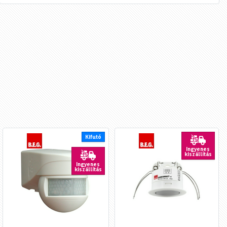
Kifutó
Ingyenes
kiszállítás
Ingyenes
kiszállítás