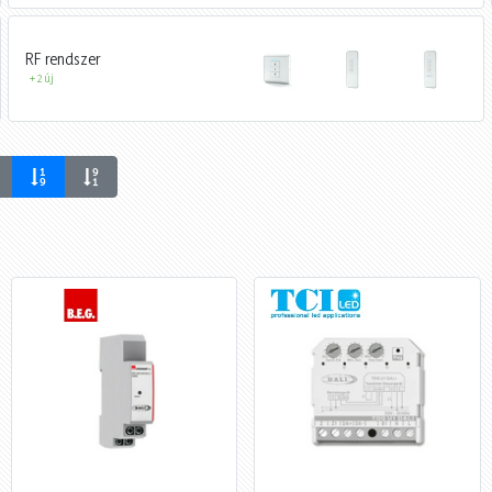
RF rendszer
+ 2 új