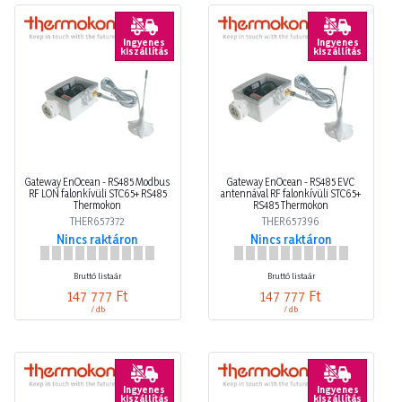
Ingyenes
Ingyenes
kiszállítás
kiszállítás
Gateway EnOcean - RS485 Modbus
Gateway EnOcean - RS485 EVC
RF LON falonkívüli STC65+ RS485
antennával RF falonkívüli STC65+
Thermokon
RS485 Thermokon
THER657372
THER657396
Nincs raktáron
Nincs raktáron
Bruttó listaár
Bruttó listaár
147 777 Ft
147 777 Ft
/ db
/ db
Ingyenes
Ingyenes
kiszállítás
kiszállítás