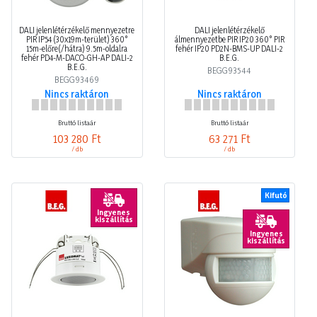
DALI jelenlétérzékelő mennyezetre
DALI jelenlétérzékelő
PIR IP54 (30x19m-terület) 360°
álmennyezetbe PIR IP20 360° PIR
15m-előre(/hátra) 9.5m-oldalra
fehér IP20 PD2N-BMS-UP DALI-2
fehér PD4-M-DACO-GH-AP DALI-2
B.E.G.
B.E.G.
BEGG93544
BEGG93469
Nincs raktáron
Nincs raktáron
Bruttó listaár
Bruttó listaár
103 280 Ft
63 271 Ft
/ db
/ db
Kifutó
Ingyenes
kiszállítás
Ingyenes
kiszállítás