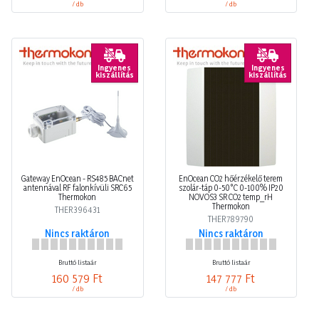
/ db
/ db
Ingyenes
Ingyenes
kiszállítás
kiszállítás
Gateway EnOcean - RS485 BACnet
EnOcean CO2 hőérzékelő terem
antennával RF falonkívüli SRC65
szolár-táp 0-50°C 0-100% IP20
Thermokon
NOVOS3 SR CO2 temp_rH
Thermokon
THER396431
THER789790
Nincs raktáron
Nincs raktáron
Bruttó listaár
Bruttó listaár
160 579 Ft
147 777 Ft
/ db
/ db