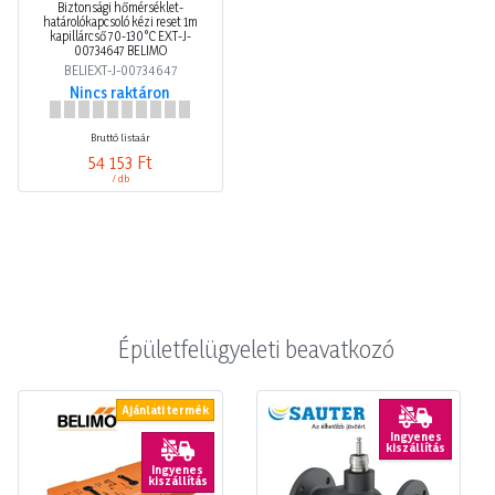
Biztonsági hőmérséklet-
határolókapcsoló kézi reset 1m
kapillárcső 70-130°C EXT-J-
00734647 BELIMO
BELIEXT-J-00734647
Nincs raktáron
Bruttó listaár
54 153 Ft
/ db
Épületfelügyeleti beavatkozó
Ajánlati termék
Ingyenes
kiszállítás
Ingyenes
kiszállítás