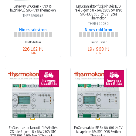
Gateway EnOcean - KNX RF
EnOcean aktor fűtés/hűtés LCD
falonkívüli STC-KNX Thermokon
relé 6-gomb 8 x 6A/ 230V 5M IP20
STC- DO8 100..240V Type1
THER698948
Thermokon
THER490030
Nincs raktáron
Nincs raktáron
Bruttó listaár
Bruttó listaár
226 162 Ft
197 968 Ft
/ db
/ db
Ingyenes
Ingyenes
kiszállítás
kiszállítás
EnOcean aktor fancoil fűtés/hűtés
EnOcean aktor RF 8x 6A 100-240V
LCD relé 6-gomb 8 x 6A/ 230V STC-
kalapsínre 6M STC-DO8 Switch
DO8 100..240V Type2 Thermokon
Thermokon