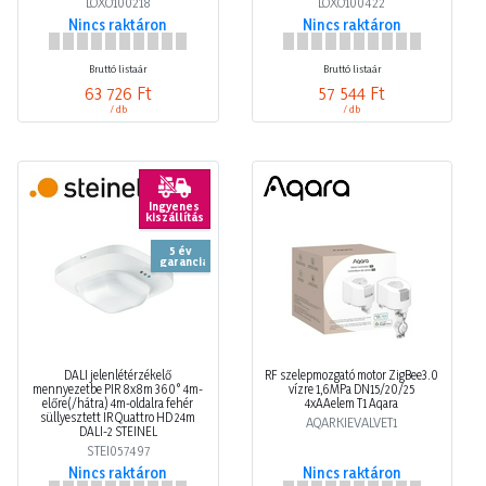
LOXO100218
LOXO100422
Nincs raktáron
Nincs raktáron
Bruttó listaár
Bruttó listaár
63 726 Ft
57 544 Ft
/ db
/ db
Ingyenes
kiszállítás
5 év
garancia
DALI jelenlétérzékelő
RF szelepmozgató motor ZigBee3.0
mennyezetbe PIR 8x8m 360° 4m-
vízre 1,6MPa DN15/20/25
előre(/hátra) 4m-oldalra fehér
4xAAelem T1 Aqara
süllyesztett IR Quattro HD 24m
AQARKIEVALVET1
DALI-2 STEINEL
STEI057497
Nincs raktáron
Nincs raktáron