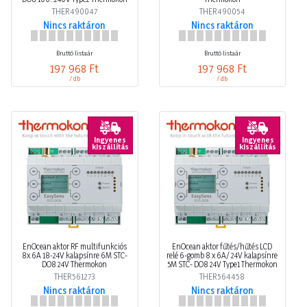
THER490047
THER490054
Nincs raktáron
Nincs raktáron
Bruttó listaár
Bruttó listaár
197 968 Ft
197 968 Ft
/ db
/ db
Ingyenes
Ingyenes
kiszállítás
kiszállítás
EnOcean aktor RF multifunkciós
EnOcean aktor fűtés/hűtés LCD
8x 6A 18-24V kalapsínre 6M STC-
relé 6-gomb 8 x 6A/ 24V kalapsínre
DO8 24V Thermokon
5M STC- DO8 24V Type1 Thermokon
THER561273
THER564458
Nincs raktáron
Nincs raktáron