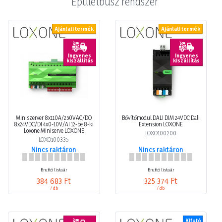
Épületbusz rendszer
Ajánlati termék
Ajánlati termék
Ingyenes
Ingyenes
kiszállítás
kiszállítás
Miniszerver 8x110A/250VAC/DO
Bővítőmodul DALI DIM 24VDC Dali
8x24VDC/DI 4x0-10V/AI 12-be 8-ki
Extension LOXONE
Loxone Miniserve LOXONE
LOXO100200
LOXO100335
Nincs raktáron
Nincs raktáron
Bruttó listaár
Bruttó listaár
384 683 Ft
325 374 Ft
/ db
/ db
Kifutó