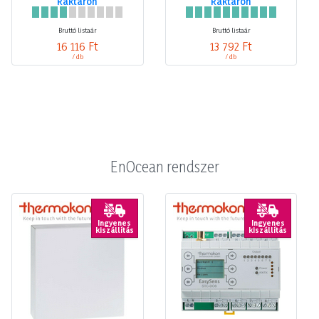
Raktáron
Raktáron
Bruttó listaár
Bruttó listaár
16 116 Ft
13 792 Ft
/ db
/ db
EnOcean rendszer
Ingyenes
Ingyenes
kiszállítás
kiszállítás