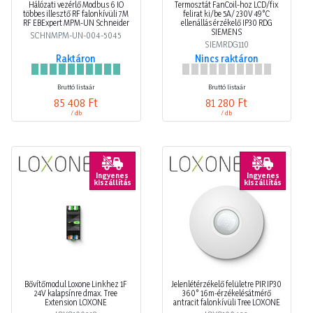
Hálózati vezérlő Modbus 6 IO
Termosztát FanCoil-hoz LCD/fix
többes illesztő RF falonkívüli 7M
felirat ki/be 5A/ 230V 49°C
RF EBExpert MPM-UN Schneider
ellenállás érzékelő IP30 RDG
SIEMENS
SCHNMPM-UN-004-5045
SIEMRDG110
Raktáron
Nincs raktáron
Bruttó listaár
Bruttó listaár
85 408 Ft
81 280 Ft
/ db
/ db
Ingyenes
Ingyenes
kiszállítás
kiszállítás
Bővítőmodul Loxone Linkhez 1F
Jelenlétérzékelő felületre PIR IP30
24V kalapsínre dmax. Tree
360° 16m-érzékelésátmérő
Extension LOXONE
antracit falonkívüli Tree LOXONE