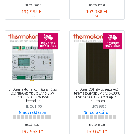
Bruttó listaár
Bruttó listaár
197 968 Ft
197 968 Ft
/ db
/ db
Ingyenes
Ingyenes
kiszállítás
kiszállítás
EnOcean aktor fancoil fűtés/hűtés
EnOcean CO2 hő- páraérzékelő
LCD relé 6-gomb 8 x 6A/ 24V 5M
terem szolár-táp 0-40°C 0-100%
IP20 STC- DO8 24V Type2
IP20 NOVOS3 SR CO2 temp_rH
Thermokon
Thermokon
THER631495
THER789820
Nincs raktáron
Nincs raktáron
Bruttó listaár
Bruttó listaár
197 968 Ft
169 621 Ft