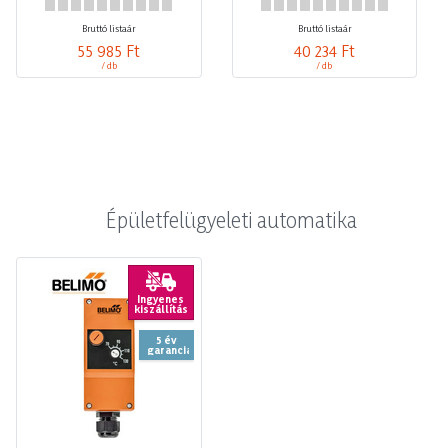
Bruttó listaár
Bruttó listaár
55 985 Ft
40 234 Ft
/ db
/ db
Épületfelügyeleti automatika
Ingyenes
kiszállítás
5 év
garancia