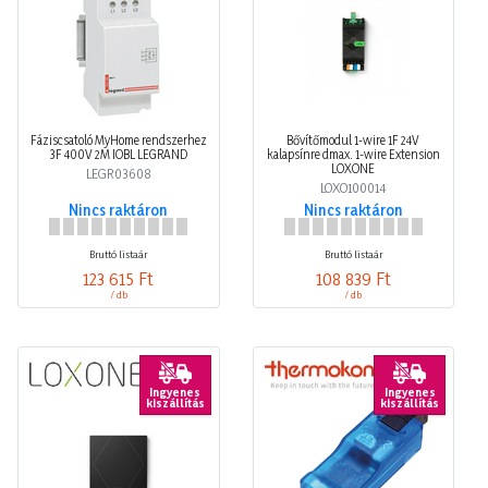
Fáziscsatoló MyHome rendszerhez
Bővítőmodul 1-wire 1F 24V
3F 400V 2M IOBL LEGRAND
kalapsínre dmax. 1-wire Extension
LOXONE
LEGR03608
LOXO100014
Nincs raktáron
Nincs raktáron
Bruttó listaár
Bruttó listaár
123 615 Ft
108 839 Ft
/ db
/ db
Ingyenes
Ingyenes
kiszállítás
kiszállítás