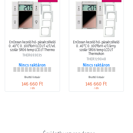
EnOcean kezelő hő- páraérzékelő
EnOcean kezelő hő- páraérzékelő
0..40°C 0..100%rH LCD 2T +2T/vil.
0..40°C 0..100%rH +2T/árny.
szolár SR06 temp LCD 2T Thermo
szolár SR06 temp LCD 2T
Thermokon
THER693035
THER729048
Nincs raktáron
Nincs raktáron
Bruttó listaár
Bruttó listaár
146 660 Ft
146 660 Ft
/ db
/ db