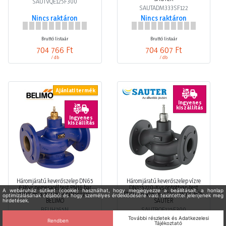
SAUTVQE125F300
SAUTADM333SF122
Nincs raktáron
Nincs raktáron
Bruttó listaár
Bruttó listaár
704 766 Ft
704 607 Ft
/ db
/ db
Ajánlati termék
Ingyenes
kiszállítás
Ingyenes
kiszállítás
Háromjáratú keverőszelep DN65
Háromjáratú keverőszelep vízre
63Kvs nemesacél test PN16 bar
DN125 220-Kvs öntöttvas-test
120°Cmax. karima-csatlakozás
PN16 bar 40mm -10°C.. 150°C BQE
BELIMO
SAUTER
BELIH765N
SAUTBQE125F300
Nincs raktáron
Nincs raktáron