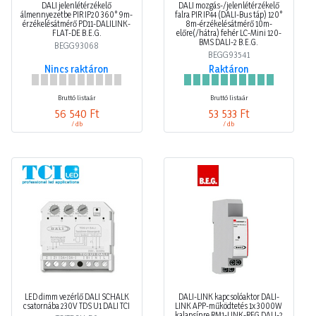
DALI jelenlétérzékelő
DALI mozgás-/jelenlétérzékelő
álmennyezetbe PIR IP20 360° 9m-
falra PIR IP44 (DALI-Bus táp) 120°
érzékelésátmérő PD11-DALILINK-
8m-érzékelésátmérő 10m-
FLAT-DE B.E.G.
előre(/hátra) fehér LC-Mini 120-
BMS DALI-2 B.E.G.
BEGG93068
BEGG93541
Nincs raktáron
Raktáron
Bruttó listaár
Bruttó listaár
56 540 Ft
53 533 Ft
/ db
/ db
LED dimm vezérlő DALI SCHALK
DALI-LINK kapcsolóaktor DALI-
csatornába 230V TDS U1 DALI TCI
LINK APP-működtetés 1x 3000W
kalapsínre RM1-LINK-REG DALI-2