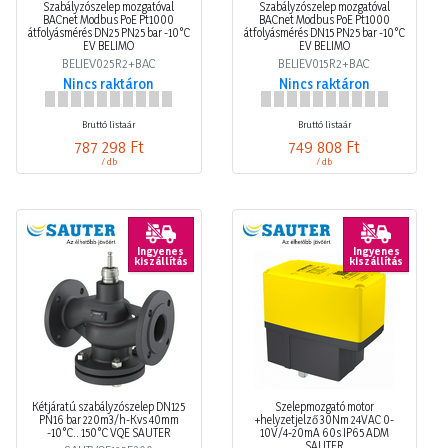
Szabályzószelep mozgatóval
Szabályzószelep mozgatóval
BACnet Modbus PoE Pt1000
BACnet Modbus PoE Pt1000
átfolyásmérés DN25 PN25 bar -10°C
átfolyásmérés DN15 PN25 bar -10°C
EV BELIMO
EV BELIMO
BELIEV025R2+BAC
BELIEV015R2+BAC
Nincs raktáron
Nincs raktáron
Bruttó listaár
Bruttó listaár
787 298 Ft
749 808 Ft
/ db
/ db
Ingyenes
Ingyenes
kiszállítás
kiszállítás
Kétjáratú szabályzószelep DN125
Szelepmozgató motor
PN16 bar 220m3/h-Kvs 40mm
+helyzetjelző 30Nm 24VAC 0-
-10°C.. 150°C VQE SAUTER
10V/4-20mA 60s IP65 ADM
SAUTER