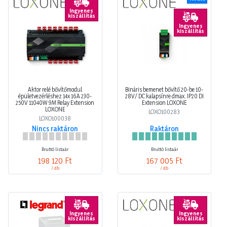
Ingyenes
kiszállítás
Ingyenes
kiszállítás
Aktor relé bővítőmodul
Bináris bemenet bővítő 20-be 10-
épületvezérléshez 14x 16A 230-
28V/ DC kalapsínre dmax. IP20 DI
250V 11040W 9M Relay Extension
Extension LOXONE
LOXONE
LOXO100283
LOXO100038
Nincs raktáron
Raktáron
Bruttó listaár
Bruttó listaár
198 120 Ft
167 005 Ft
/ db
/ db
Ingyenes
Ingyenes
kiszállítás
kiszállítás