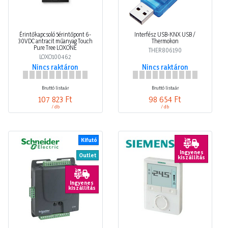
Érintőkapcsoló 5érintőpont 6-
Interfész USB-KNX USB /
30VDC antracit műanyag Touch
Thermokon
Pure Tree LOXONE
THER806190
LOXO100462
Nincs raktáron
Nincs raktáron
Bruttó listaár
Bruttó listaár
107 823 Ft
98 654 Ft
/ db
/ db
Kifutó
Ingyenes
Outlet
kiszállítás
Ingyenes
kiszállítás