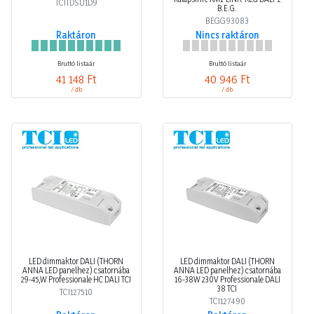
TCITDSU1D9
B.E.G.
BEGG93083
Raktáron
Nincs raktáron
Bruttó listaár
Bruttó listaár
41 148 Ft
40 946 Ft
/ db
/ db
LED dimmaktor DALI (THORN
LED dimmaktor DALI (THORN
ANNA LED panelhez) csatornába
ANNA LED panelhez) csatornába
29-45,W Professionale HC DALI TCI
16-38W 230V Professionale DALI
38 TCI
TCI127510
TCI127490