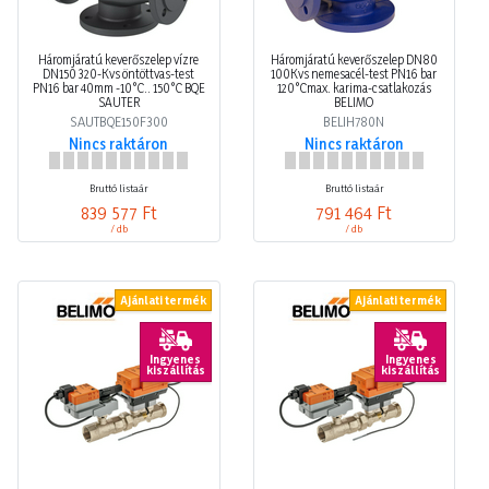
Háromjáratú keverőszelep vízre
Háromjáratú keverőszelep DN80
DN150 320-Kvs öntöttvas-test
100Kvs nemesacél-test PN16 bar
PN16 bar 40mm -10°C.. 150°C BQE
120°Cmax. karima-csatlakozás
SAUTER
BELIMO
SAUTBQE150F300
BELIH780N
Nincs raktáron
Nincs raktáron
Bruttó listaár
Bruttó listaár
839 577 Ft
791 464 Ft
/ db
/ db
Ajánlati termék
Ajánlati termék
Ingyenes
Ingyenes
kiszállítás
kiszállítás