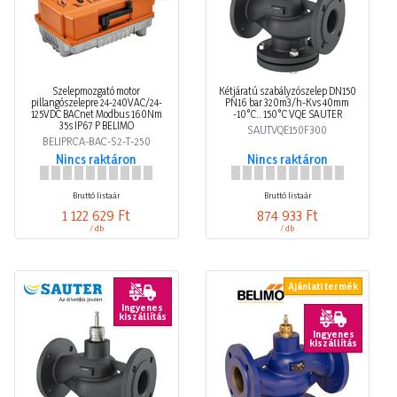
Szelepmozgató motor
Kétjáratú szabályzószelep DN150
pillangószelepre 24-240VAC/24-
PN16 bar 320m3/h-Kvs 40mm
125VDC BACnet Modbus 160Nm
-10°C.. 150°C VQE SAUTER
35s IP67 P BELIMO
SAUTVQE150F300
BELIPRCA-BAC-S2-T-250
Nincs raktáron
Nincs raktáron
Bruttó listaár
Bruttó listaár
1 122 629 Ft
874 933 Ft
/ db
/ db
Ajánlati termék
Ingyenes
kiszállítás
Ingyenes
kiszállítás