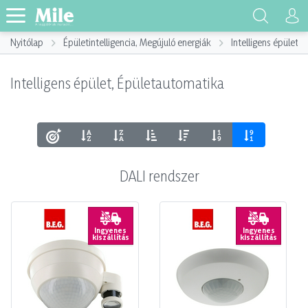
Nyitólap
Épületintelligencia, Megújuló energiák
Intelligens épület,
Intelligens épület, Épületautomatika
DALI rendszer
Ingyenes
Ingyenes
kiszállítás
kiszállítás