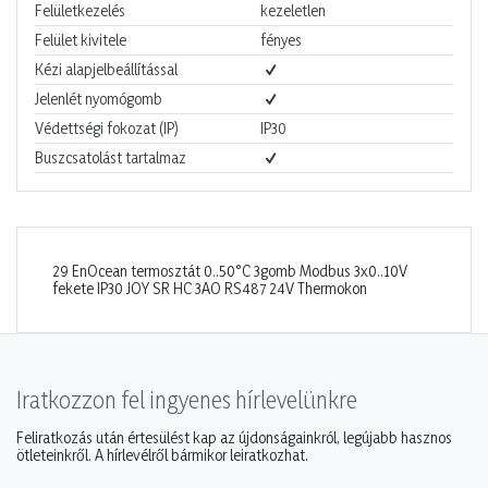
Felületkezelés
kezeletlen
Felület kivitele
fényes
Kézi alapjelbeállítással
Jelenlét nyomógomb
Védettségi fokozat (IP)
IP30
Buszcsatolást tartalmaz
29 EnOcean termosztát 0..50°C 3gomb Modbus 3x0..10V
fekete IP30 JOY SR HC 3AO RS487 24V Thermokon
Iratkozzon fel ingyenes hírlevelünkre
Feliratkozás után értesülést kap az újdonságainkról, legújabb hasznos
ötleteinkről. A hírlevélről bármikor leiratkozhat.