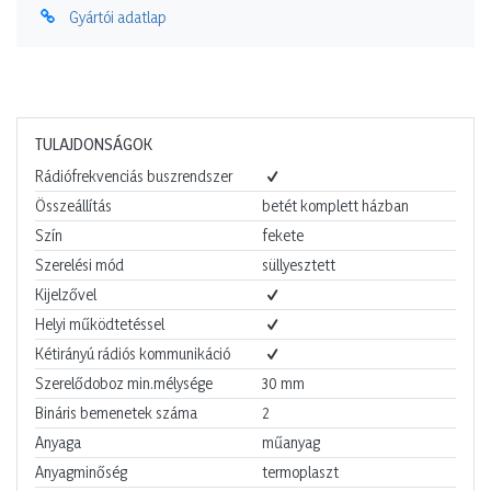
Gyártói adatlap
TULAJDONSÁGOK
Rádiófrekvenciás buszrendszer
Összeállítás
betét komplett házban
Szín
fekete
Szerelési mód
süllyesztett
Kijelzővel
Helyi működtetéssel
Kétirányú rádiós kommunikáció
Szerelődoboz min.mélysége
30
mm
Bináris bemenetek száma
2
Anyaga
műanyag
Anyagminőség
termoplaszt