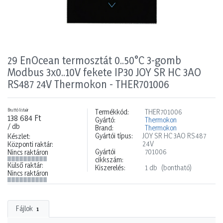
29 EnOcean termosztát 0..50°C 3-gomb
Modbus 3x0..10V fekete IP30 JOY SR HC 3AO
RS487 24V Thermokon - THER701006
Bruttó listaár
Termékkód:
THER701006
138 684 Ft
Gyártó:
Thermokon
/ db
Brand:
Thermokon
Gyártói típus:
JOY SR HC 3AO RS487
Készlet:
24V
Központi raktár:
Gyártói
701006
Nincs raktáron
cikkszám:
Külső raktár:
Kiszerelés:
1 db
(bontható)
Nincs raktáron
Fájlok
1