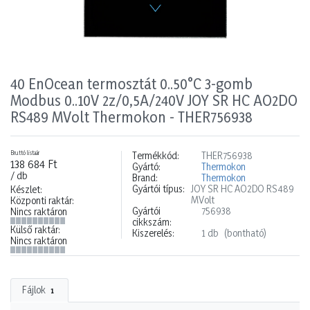
40 EnOcean termosztát 0..50°C 3-gomb
Modbus 0..10V 2z/0,5A/240V JOY SR HC AO2DO
RS489 MVolt Thermokon - THER756938
Bruttó listaár
Termékkód:
THER756938
138 684 Ft
Gyártó:
Thermokon
/ db
Brand:
Thermokon
Gyártói típus:
JOY SR HC AO2DO RS489
Készlet:
MVolt
Központi raktár:
Gyártói
756938
Nincs raktáron
cikkszám:
Külső raktár:
Kiszerelés:
1 db
(bontható)
Nincs raktáron
Fájlok
1