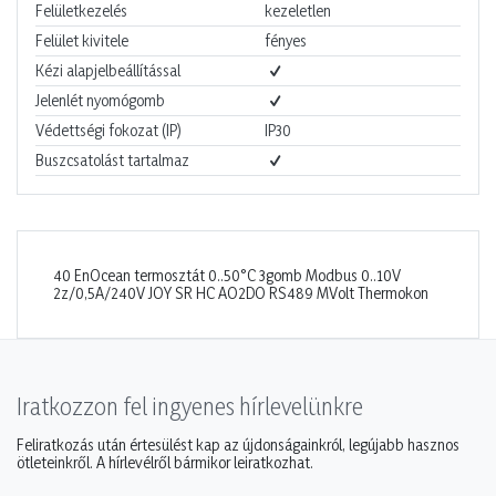
Felületkezelés
kezeletlen
Felület kivitele
fényes
Kézi alapjelbeállítással
Jelenlét nyomógomb
Védettségi fokozat (IP)
IP30
Buszcsatolást tartalmaz
40 EnOcean termosztát 0..50°C 3gomb Modbus 0..10V
2z/0,5A/240V JOY SR HC AO2DO RS489 MVolt Thermokon
Iratkozzon fel ingyenes hírlevelünkre
Feliratkozás után értesülést kap az újdonságainkról, legújabb hasznos
ötleteinkről. A hírlevélről bármikor leiratkozhat.