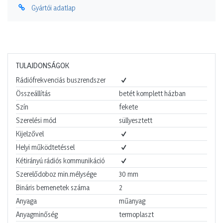
Gyártói adatlap
TULAJDONSÁGOK
Rádiófrekvenciás buszrendszer
Összeállítás
betét komplett házban
Szín
fekete
Szerelési mód
süllyesztett
Kijelzővel
Helyi működtetéssel
Kétirányú rádiós kommunikáció
Szerelődoboz min.mélysége
30
mm
Bináris bemenetek száma
2
Anyaga
műanyag
Anyagminőség
termoplaszt