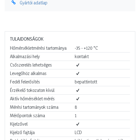
Gyártói adatlap
TULAJDONSÁGOK
Hőmérsékletmérési tartománya
-35 - +120
°C
Alkalmazási hely
kontakt
Csőszerelés lehetséges
Levegőhöz alkalmas
Fedél felerősítés
bepattintott
Érzékelő tokozaton kívül
Aktív hőmérséklet mérés
Mérési tartományok száma
8
Mérőpontok száma
1
Kijelzővel
Kijelző fajtája
LCD