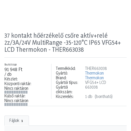
37 kontakt hőérzékelő csőre aktív+relé
2z/3A/24V MultiRange -35-120°C IP65 VFG54+
LCD Thermokon - THER663038
Bruttó listaár
Termékkód:
THER663038
91 948 Ft
Gyártó:
Thermokon
/ db
Brand:
Thermokon
Készlet:
Gyártói típus:
VFG54+ LCD
Központi raktár:
Gyártói
663038
Nincs raktáron
cikkszám:
Külső raktár:
Kiszerelés:
1 db
(bontható)
Nincs raktáron
Fájlok
1