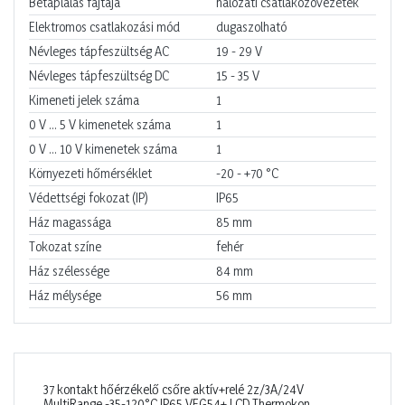
Betáplálás fajtája
hálózati csatlakozóvezeték
Elektromos csatlakozási mód
dugaszolható
Névleges tápfeszültség AC
19 - 29
V
Névleges tápfeszültség DC
15 - 35
V
Kimeneti jelek száma
1
0 V ... 5 V kimenetek száma
1
0 V ... 10 V kimenetek száma
1
Környezeti hőmérséklet
-20 - +70
°C
Védettségi fokozat (IP)
IP65
Ház magassága
85
mm
Tokozat színe
fehér
Ház szélessége
84
mm
Ház mélysége
56
mm
37 kontakt hőérzékelő csőre aktív+relé 2z/3A/24V
MultiRange -35-120°C IP65 VFG54+ LCD Thermokon