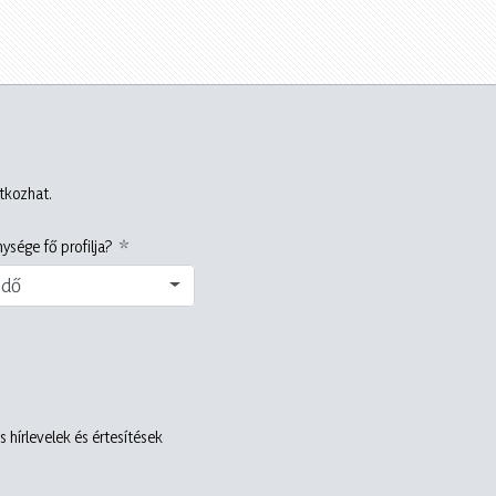
atkozhat.
ysége fő profilja?
edő
 hírlevelek és értesítések