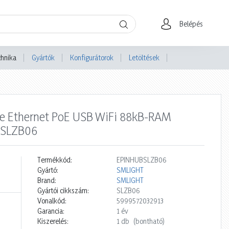
Belépés
chnika
Gyártók
Konfigurátorok
Letöltések
ee Ethernet PoE USB WiFi 88kB-RAM
T SLZB06
Termékkód:
EPINHUBSLZB06
Gyártó:
SMLIGHT
Brand:
SMLIGHT
Gyártói cikkszám:
SLZB06
Vonalkód:
5999572032913
Garancia:
1 év
Kiszerelés:
1 db
(bontható)