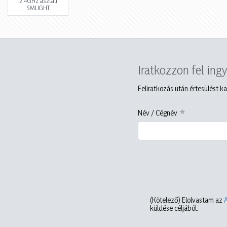
2.4GHz asztali
SMLIGHT
Iratkozzon fel ing
Feliratkozás után értesülést ka
Név / Cégnév
(Kötelező)
Elolvastam az
küldése céljából.