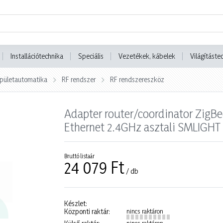
Installációtechnika
Speciális
Vezetékek, kábelek
Világításte
 Épületautomatika
RF rendszer
RF rendszereszköz
Adapter router/coordinator ZigB
Ethernet 2.4GHz asztali SMLIGH
Bruttó listaár
24 079 Ft
/ db
Készlet:
Központi raktár:
nincs raktáron
nincs raktáron