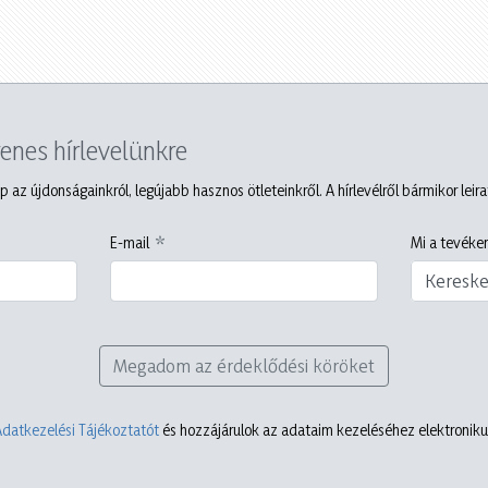
yenes hírlevelünkre
p az újdonságainkról, legújabb hasznos ötleteinkről. A hírlevélről bármikor leir
E-mail
Mi a tevéken
Keresk
Megadom az érdeklődési köröket
Adatkezelési Tájékoztatót
és hozzájárulok az adataim kezeléséhez elektronikus