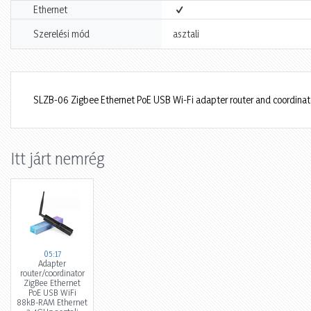
Ethernet
Szerelési mód
asztali
SLZB-06 Zigbee Ethernet PoE USB Wi-Fi adapter router and coordi
Itt járt nemrég
05:17
Adapter
router/coordinator
ZigBee Ethernet
PoE USB WiFi
88kB-RAM Ethernet