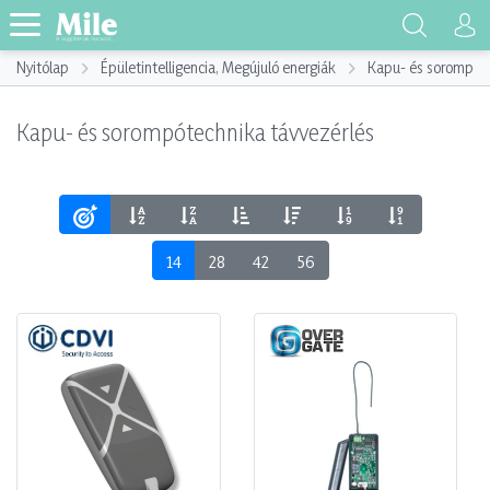
Nyitólap
Épületintelligencia, Megújuló energiák
Kapu- és sorompót
Kapu- és sorompótechnika távvezérlés
14
28
42
56