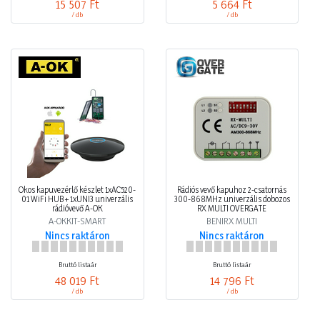
15 507 Ft
5 664 Ft
/ db
/ db
Okos kapuvezérlő készlet 1xAC520-
Rádiós vevő kapuhoz 2-csatornás
01 WiFi HUB + 1xUNI3 univerzális
300-868MHz univerzális dobozos
rádióvevő A-OK
RX MULTI OVERGATE
A-OKKIT-SMART
BENIRX MULTI
Nincs raktáron
Nincs raktáron
Bruttó listaár
Bruttó listaár
48 019 Ft
14 796 Ft
/ db
/ db