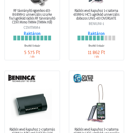
RF távirányító 4gombos 433-
Rádiós vevő kapuhoz 1-csatorna
868MHz univerzális szürke
433MHz HCS ugrókód univerzális
fix/ugrókód rádiós RF tárvirányító
dobozos UNI1-433 OVERGATE
CDVI Mimo TMM4 (TMM4.KB)
BENIUNI-1
CDVITMM4
Raktáron
Raktáron
Bruttó listaár
Bruttó listaár
5 575 Ft
11 862 Ft
/ db
/ db
Rádiós vevő kapuhoz 2-csatornás
Rádiós vevő kapuhoz 3-csatorna