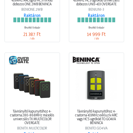
433MHz ARCugró/HCS fix kód
433MHz HCS ugrókód univerzális
dobozos ONE.2WB BENINCA
dobozos UNI3-433 OVERGATE
BENIONE.2WB
BENIUNI-3
Raktáron
Raktáron
Bruttó listaár
Bruttó listaár
21 387 Ft
14 999 Ft
/ db
/ db
Távirányító kapunyitóhoz 4-
Távirányító kapunyitóhoz 4-
csatorna 280-868MHz másolós
csatorna 433MHz exkluzív ARC
univerzális TX MULTICOLOR
vagy HCS ugrókód TO.GO4VA
OVERGATE
BENINCA
BENITX MULTICOLOR
BENITO.GO4VA