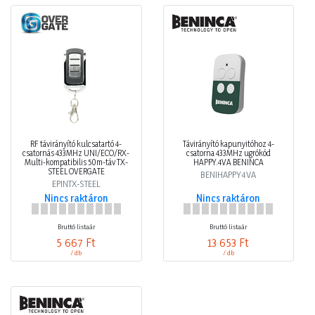
RF távirányító kulcsatartó 4-
Távirányító kapunyitóhoz 4-
csatornás 433MHz UNI/ECO/RX-
csatorna 433MHz ugrókód
Multi-kompatibilis 50m-táv TX-
HAPPY.4VA BENINCA
STEEL OVERGATE
BENIHAPPY4VA
EPINTX-STEEL
Nincs raktáron
Nincs raktáron
Bruttó listaár
Bruttó listaár
5 667 Ft
13 653 Ft
/ db
/ db