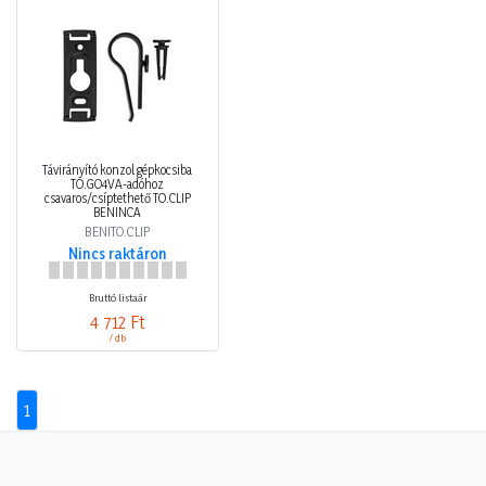
Távirányító konzol gépkocsiba
TO.GO4VA-adóhoz
csavaros/csíptethető TO.CLIP
BENINCA
BENITO.CLIP
Nincs raktáron
Bruttó listaár
4 712 Ft
/ db
1