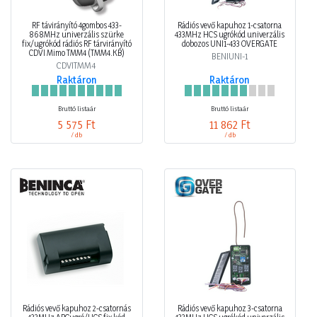
RF távirányító 4gombos 433-
Rádiós vevő kapuhoz 1-csatorna
868MHz univerzális szürke
433MHz HCS ugrókód univerzális
fix/ugrókód rádiós RF tárvirányító
dobozos UNI1-433 OVERGATE
CDVI Mimo TMM4 (TMM4.KB)
BENIUNI-1
CDVITMM4
Raktáron
Raktáron
Bruttó listaár
Bruttó listaár
5 575 Ft
11 862 Ft
/ db
/ db
Rádiós vevő kapuhoz 2-csatornás
Rádiós vevő kapuhoz 3-csatorna