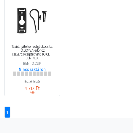
Távirányító konzol gépkocsiba
TO.GO4VA-adóhoz
csavaros/csíptethető TO.CLIP
BENINCA
BENITO.CLIP
Nincs raktáron
Bruttó listaár
4 712 Ft
/ db
1