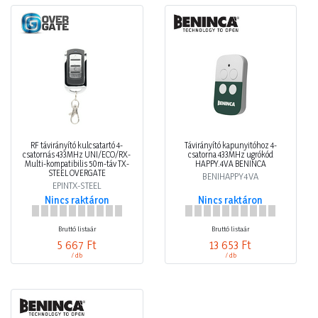
RF távirányító kulcsatartó 4-
Távirányító kapunyitóhoz 4-
csatornás 433MHz UNI/ECO/RX-
csatorna 433MHz ugrókód
Multi-kompatibilis 50m-táv TX-
HAPPY.4VA BENINCA
STEEL OVERGATE
BENIHAPPY4VA
EPINTX-STEEL
Nincs raktáron
Nincs raktáron
Bruttó listaár
Bruttó listaár
5 667 Ft
13 653 Ft
/ db
/ db