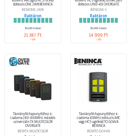
433MHz ARCugró/HCS fix kód
433MHz HCS ugrókód univerzális
dobozos ONE.2WB BENINCA
dobozos UNI3-433 OVERGATE
BENIONE.2WB
BENIUNI-3
Raktáron
Raktáron
Bruttó listaár
Bruttó listaár
21 387 Ft
14 999 Ft
/ db
/ db
Távirányító kapunyitóhoz 4-
Távirányító kapunyitóhoz 4-
csatorna 280-868MHz másolós
csatorna 433MHz exkluzív ARC
univerzális TX MULTICOLOR
vagy HCS ugrókód TO.GO4VA
OVERGATE
BENINCA
BENITX MULTICOLOR
BENITO.GO4VA