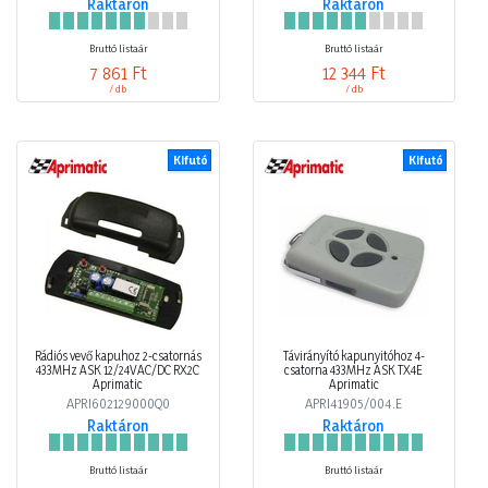
Raktáron
Raktáron
Bruttó listaár
Bruttó listaár
7 861 Ft
12 344 Ft
/ db
/ db
Kifutó
Kifutó
Rádiós vevő kapuhoz 2-csatornás
Távirányító kapunyitóhoz 4-
433MHz ASK 12/24VAC/DC RX2C
csatorna 433MHz ASK TX4E
Aprimatic
Aprimatic
APRI602129000Q0
APRI41905/004.E
Raktáron
Raktáron
Bruttó listaár
Bruttó listaár