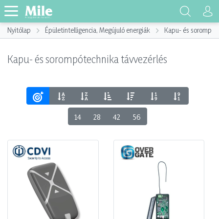
Nyitólap
Épületintelligencia, Megújuló energiák
Kapu- és sorompót
Kapu- és sorompótechnika távvezérlés
14
28
42
56