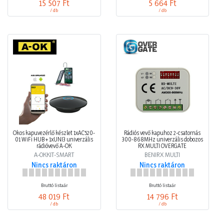
15 507 Ft
5 664 Ft
/ db
/ db
Okos kapuvezérlő készlet 1xAC520-
Rádiós vevő kapuhoz 2-csatornás
01 WiFi HUB + 1xUNI3 univerzális
300-868MHz univerzális dobozos
rádióvevő A-OK
RX MULTI OVERGATE
A-OKKIT-SMART
BENIRX MULTI
Nincs raktáron
Nincs raktáron
Bruttó listaár
Bruttó listaár
48 019 Ft
14 796 Ft
/ db
/ db