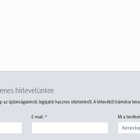
yenes hírlevelünkre
p az újdonságainkról, legújabb hasznos ötleteinkről. A hírlevélről bármikor leir
E-mail
Mi a tevéken
Keresk