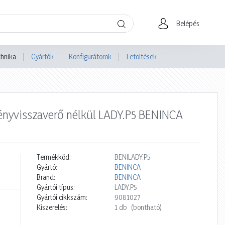
Belépés
chnika
Gyártók
Konfigurátorok
Letöltések
ényvisszaverő nélkül LADY.P5 BENINCA
Termékkód:
BENILADY.P5
Gyártó:
BENINCA
Brand:
BENINCA
Gyártói típus:
LADY.P5
Gyártói cikkszám:
9081027
Kiszerelés:
1 db
(bontható)