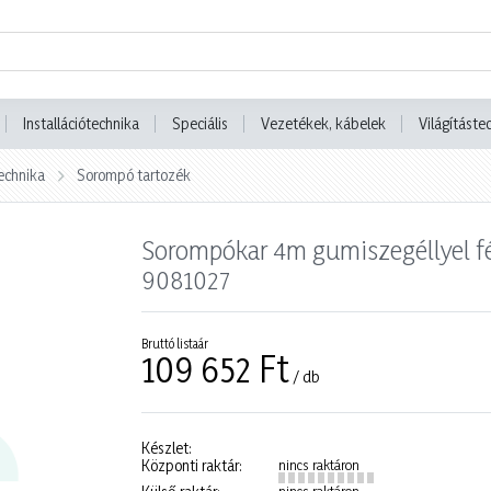
Installációtechnika
Speciális
Vezetékek, kábelek
Világításte
echnika
Sorompó tartozék
Sorompókar 4m gumiszegéllyel f
9081027
Bruttó listaár
109 652 Ft
/ db
Készlet:
Központi raktár:
nincs raktáron
nincs raktáron