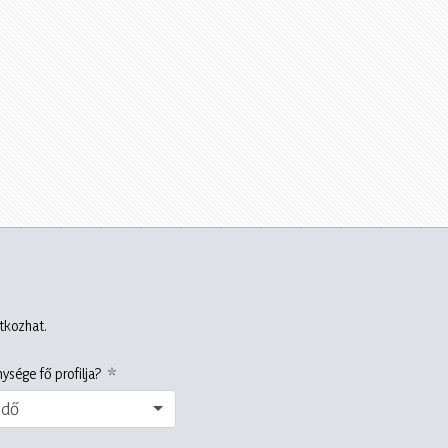
atkozhat.
ysége fő profilja?
edő