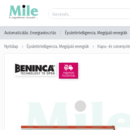
Termék adatlap
Automatizálás, Energiaelosztás
Épületintelligencia, Megújuló energiák
Nyitólap
Épületintelligencia, Megújuló energiák
Kapu- és sorompót
ingyenes
kiszállítás