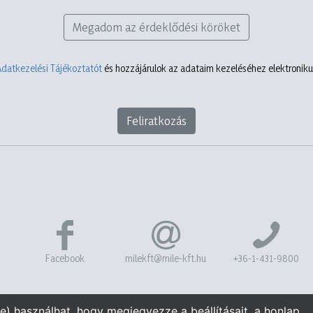
Megadom az érdeklődési köröket
Adatkezelési Tájékoztatót
és hozzájárulok az adataim kezeléséhez elektronikus
Feliratkozás
Facebook
milekft@mile-kft.hu
+36-1-431-9800