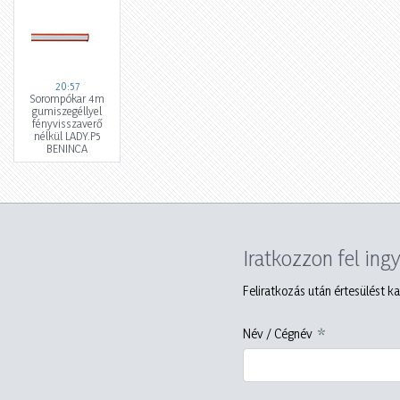
20:57
Sorompókar 4m
gumiszegéllyel
fényvisszaverő
nélkül LADY.P5
BENINCA
Iratkozzon fel ing
Feliratkozás után értesülést ka
Név / Cégnév