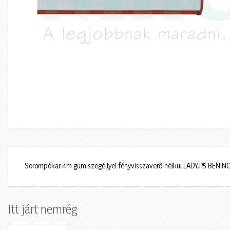
Sorompókar 4m gumiszegéllyel fényvisszaverő nélkül LADY.P5 BENIN
Itt járt nemrég