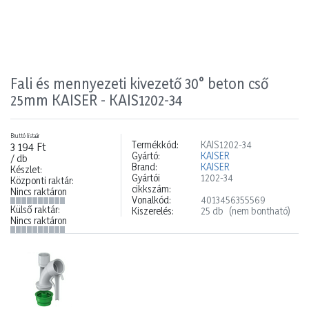
Fali és mennyezeti kivezető 30° beton cső
25mm KAISER - KAIS1202-34
Bruttó listaár
Termékkód:
KAIS1202-34
3 194 Ft
Gyártó:
KAISER
/ db
Brand:
KAISER
Készlet:
Gyártói
1202-34
Központi raktár:
cikkszám:
Nincs raktáron
Vonalkód:
4013456355569
Külső raktár:
Kiszerelés:
25 db
(nem bontható)
Nincs raktáron