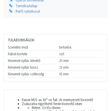
Gyártói termékoldal
Termékadatlap
RoHS nyilatkozat
TULAJDONSÁGOK
Szerelési mód
betonba
Kábel kivitele
cső
Kimeneti nyílás átmérő
25
mm
Kimeneti nyílás hossz
72
mm
Kimeneti nyílás szélesség
35
mm
Kaiser M25-as 30°-os fali- és mennyezeti kivezető
Zsaluzatra rögzíthető ferde kivezető idom
Méret: 72×35×78mm