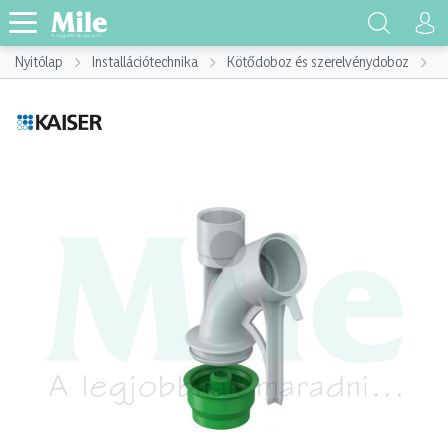
Nyitólap
Installációtechnika
Kötődoboz és szerelvénydoboz
K