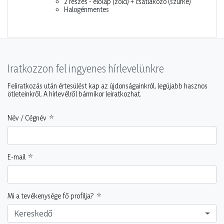
2 részes - előlap (zöld) + csatlakozó (szürke)
Halogénmentes
Iratkozzon fel ingyenes hírlevelünkre
Feliratkozás után értesülést kap az újdonságainkról, legújabb hasznos
ötleteinkről. A hírlevélről bármikor leiratkozhat.
Név / Cégnév
E-mail
Mi a tevékenysége fő profilja?
Kereskedő