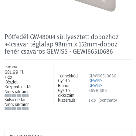
Pótfedél GW48004 süllyesztett dobozhoz
+4csavar téglalap 98mm x 152mm-doboz
fehér csavaros GEWISS - GEWI66510686
Bruttó listaár
681,99 Ft
Termékkód:
GEWI66510686
/ db
Gyártó:
GEWISS
Készlet:
Brand:
GEWISS
Központi raktár:
Gyártói
66510686
Nincs raktáron
cikkszám:
Külső raktár:
Kiszerelés:
1 db
(bontható)
Nincs raktáron