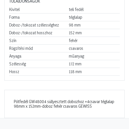
TULAJDONSÁGOK
Kivitel
teli fedél
Forma
téglalap
Doboz-/tokozat szélességhez
98
mm
Doboz-/tokozat hosszhoz
152
mm
Szín
fehér
Rögzítési mód
csavaros
Anyaga
műanyag
Szélesség
172
mm
Hossz
118
mm
Pótfedél GW48004 süllyesztett dobozhoz +4csavar téglalap
98mm x 152mm-doboz fehér csavaros GEWISS