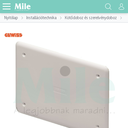
Nyitólap
Installációtechnika
Kötődoboz és szerelvénydoboz
K