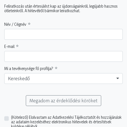
Feliratkozás után értesülést kap az újdonságainkról, legújabb hasznos
ötleteinkről. A hírlevélről bármikor leiratkozhat.
Név / Cégnév
E-mail
Mi a tevékenysége fő profilja?
Kereskedő
Megadom az érdeklődési köröket
(Kötelező)
Elolvastam az Adatkezelési Tájékoztatót és hozzájárulok
az adataim kezeléséhez elektronikus hírlevelek és értesítések
küldése céljából.