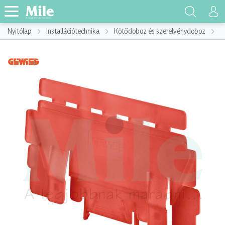
Nyitólap
Installációtechnika
Kötődoboz és szerelvénydoboz
K