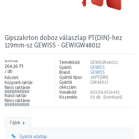
Gipszakrton doboz válaszlap PT(DIN)-hez
129mm-sz GEWISS - GEWIGW48012
Bruttó listaár
Termékkód:
GEWIGW48012
264,16 Ft
Gyártó:
GEWISS
/ db
Brand:
GEWISS
Gyártói típus:
48PT(DIN)
Készlet:
Gyártói
GW48012
Központi raktár:
cikkszám:
Nincs raktáron
Vonalkód:
8011564016491
Külső raktár:
Kiszerelés:
50 db
(bontható)
Nincs raktáron
Fájlok
2
Gyártói adatlap