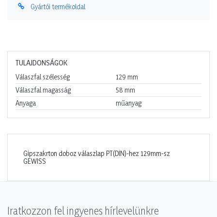
Gyártói termékoldal
TULAJDONSÁGOK
Válaszfal szélesség
129
mm
Válaszfal magasság
58
mm
Anyaga
műanyag
Gipszakrton doboz válaszlap PT(DIN)-hez 129mm-sz
GEWISS
Iratkozzon fel ingyenes hírlevelünkre