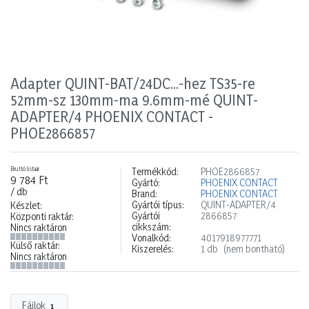
Adapter QUINT-BAT/24DC...-hez TS35-re
52mm-sz 130mm-ma 9.6mm-mé QUINT-
ADAPTER/4 PHOENIX CONTACT -
PHOE2866857
Bruttó listaár
Termékkód:
PHOE2866857
9 784 Ft
Gyártó:
PHOENIX CONTACT
/ db
Brand:
PHOENIX CONTACT
Gyártói típus:
QUINT-ADAPTER/4
Készlet:
Gyártói
2866857
Központi raktár:
cikkszám:
Nincs raktáron
Vonalkód:
4017918977771
Külső raktár:
Kiszerelés:
1 db
(nem bontható)
Nincs raktáron
Fájlok
1