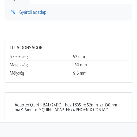
Gyártói adatlap
TULAJDONSÁGOK
Szélesség
52
mm
Magasság
130
mm
Mélység
9.6
mm
Adapter QUINT-BAT/24DC...-hez TS35-re 52mm-sz 130mm-
ma 9.6mm-mé QUINT-ADAPTER/4 PHOENIX CONTACT