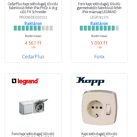
CedarPlus kapcsolós dugalj 102+162
Forix kapcsolós dugalj 101+162
falonkívüli fehér IP44 PHD2.4-16 g
gyermekvédős falonkívüli fehér
+102 FH Schneider
IP44 műanyag LEGRAND
PRODWDE000502
LEGR782371
Raktáron
Raktáron
Bruttó listaár
Bruttó listaár
4 567 Ft
5 093 Ft
/ db
/ db
CedarPlus
Forix
Forix kapcsolós dugalj 102+162
Kapcsolós dugalj 106+162