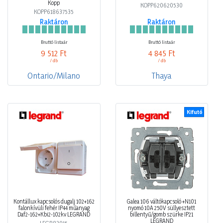
Kopp
KOPP620620530
KOPP618637535
Raktáron
Raktáron
Bruttó listaár
Bruttó listaár
9 512 Ft
4 845 Ft
/ db
/ db
Ontario/Milano
Thaya
Kifutó
Kontállux kapcsolós dugalj 102+162
Galea 106 váltókapcsoló +N101
falonkívüli fehér IP44 műanyag
nyomó 10A 250V süllyesztett
Daf2-162+Kbi2-102kv LEGRAND
billentyű/gomb szürke IP21
LEGRAND