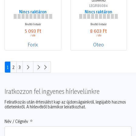
LEGRAND
LEGR86084
Nincs raktáron
Nincs raktáron
Bruttó listaár
Bruttó listaár
5 093 Ft
8 603 Ft
/ db
/ db
Forix
Oteo
1
2
3
Iratkozzon fel ingyenes hírlevelünkre
Feliratkozás után értesülést kap az újdonságainkról, legújabb hasznos
ötleteinkről. A hírlevélről bármikor leiratkozhat.
Név / Cégnév