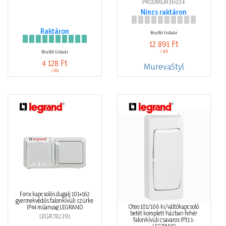
PRODMUR36024
Nincs raktáron
Raktáron
Bruttó listaár
12 891 Ft
/ db
Bruttó listaár
4 128 Ft
MurevaStyl
/ db
Forix kapcsolós dugalj 101+162
gyermekvédős falonkívüli szürke
Oteo 101/106 ki/váltókapcsoló
IP44 műanyag LEGRAND
betét komplett házban fehér
LEGR782391
falonkívüli csavaros IP31 1-