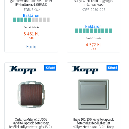
gyermekvédős falonkívüli fehér
süllyesztett krém függőleges
IP44 műanyag LEGRAND
műanyag Kopp
LEGR782372
KOPP190301006
Raktáron
Raktáron
Bruttó listaár
5 461 Ft
/ db
Bruttó listaár
4 572 Ft
Forix
/ db
Kifutó
Kifutó
Ontario/Milano 101/106
Thaya 101/106 ki/váltókapcsoló
ki/váltókapcsoló betét közp.
betét teljes fedéllel ezüst
fedéllel süllyesztett rugós IP20 1-
süllyesztett rugós IP20 1- Kopp