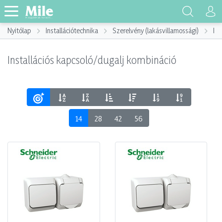
Nyitólap
Installációtechnika
Szerelvény (lakásvillamossági)
Ins
Installációs kapcsoló/dugalj kombináció
14
28
42
56