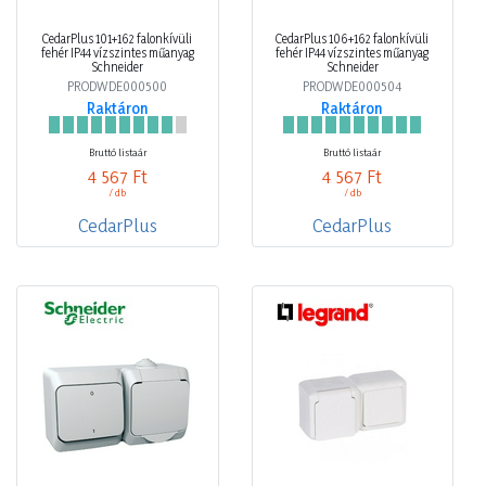
CedarPlus 101+162 falonkívüli
CedarPlus 106+162 falonkívüli
fehér IP44 vízszintes műanyag
fehér IP44 vízszintes műanyag
Schneider
Schneider
PRODWDE000500
PRODWDE000504
Raktáron
Raktáron
Bruttó listaár
Bruttó listaár
4 567 Ft
4 567 Ft
/ db
/ db
CedarPlus
CedarPlus