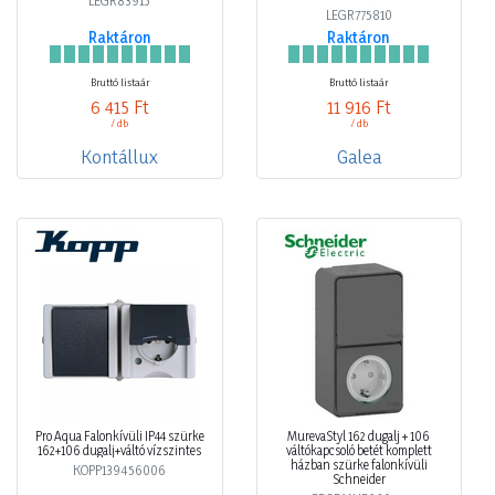
LEGR83915
LEGR775810
Raktáron
Raktáron
Bruttó listaár
Bruttó listaár
6 415 Ft
11 916 Ft
/ db
/ db
Kontállux
Galea
Pro Aqua Falonkívüli IP44 szürke
MurevaStyl 162 dugalj + 106
162+106 dugalj+váltó vízszintes
váltókapcsoló betét komplett
házban szürke falonkívüli
KOPP139456006
Schneider