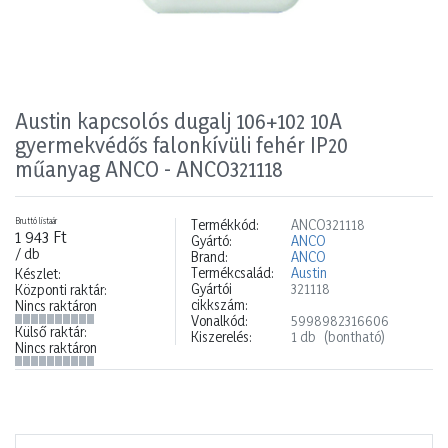
Austin kapcsolós dugalj 106+102 10A
gyermekvédős falonkívüli fehér IP20
műanyag ANCO - ANCO321118
Bruttó listaár
Termékkód:
ANCO321118
1 943 Ft
Gyártó:
ANCO
/ db
Brand:
ANCO
Termékcsalád:
Austin
Készlet:
Gyártói
321118
Központi raktár:
cikkszám:
Nincs raktáron
Vonalkód:
5998982316606
Külső raktár:
Kiszerelés:
1 db
(bontható)
Nincs raktáron