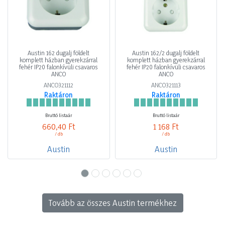
Austin 162 dugalj földelt
Austin 162/2 dugalj földelt
komplett házban gyerekzárral
komplett házban gyerekzárral
fehér IP20 falonkívüli csavaros
fehér IP20 falonkívüli csavaros
ANCO
ANCO
ANCO321112
ANCO321113
Raktáron
Raktáron
Bruttó listaár
Bruttó listaár
660,40 Ft
1 168 Ft
/ db
/ db
Austin
Austin
Tovább az összes Austin termékhez