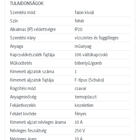
TULAJDONSÁGOK
Szerelési mód
falon kívüli
Szín
fehér
Alkalmas (IP) védettségre
IP20
Szerelési irány
vízszintes és függőleges
Anyaga
műanyag
Kapcsolókészülék fajtája
106 váltókapcsoló
Működtetés
billentyű/gomb
Kimeneti aljzatok száma
1
Kimeneti aljzatok fajtája
F-típus (Schuko)
Rögzítési mód
csavar
Anyagminőség
termoplaszt
Felületkezelés
kezeletlen
Felület kivitele
fényes
Kimeneti aljzat névleges árama
10
A
Névleges feszültség
250
V
Névleges áram
10
A