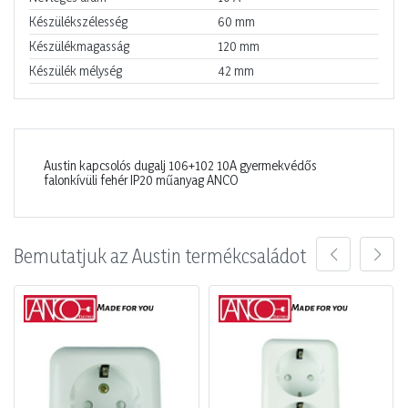
Készülékszélesség
60
mm
Készülékmagasság
120
mm
Készülék mélység
42
mm
Austin kapcsolós dugalj 106+102 10A gyermekvédős
falonkívüli fehér IP20 műanyag ANCO
Bemutatjuk az Austin termékcsaládot