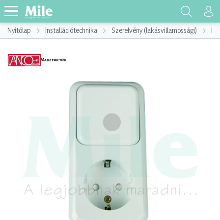
Nyitólap
Installációtechnika
Szerelvény (lakásvillamossági)
Ins