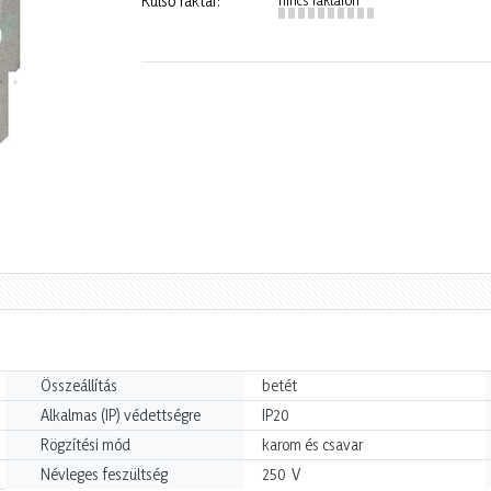
Külső raktár:
Összeállítás
betét
Alkalmas (IP) védettségre
IP20
Rögzítési mód
karom és csavar
V
Névleges feszültség
250