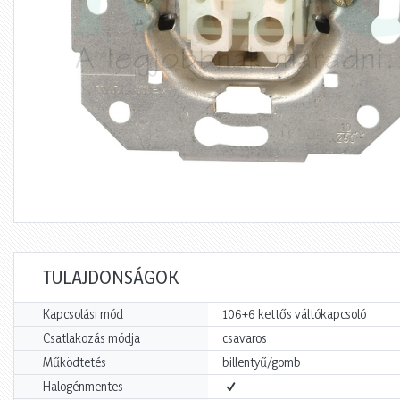
TULAJDONSÁGOK
Kapcsolási mód
106+6 kettős váltókapcsoló
Csatlakozás módja
csavaros
Működtetés
billentyű/gomb
Halogénmentes