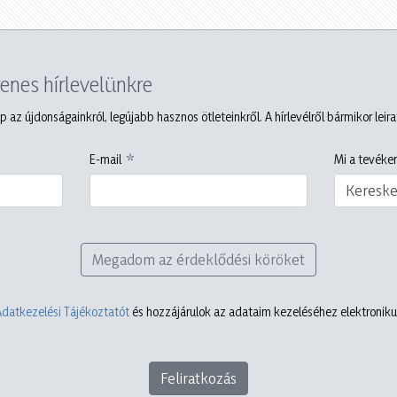
yenes hírlevelünkre
p az újdonságainkról, legújabb hasznos ötleteinkről. A hírlevélről bármikor leir
E-mail
Mi a tevéken
Keresk
Megadom az érdeklődési köröket
Adatkezelési Tájékoztatót
és hozzájárulok az adataim kezeléséhez elektronikus
Feliratkozás