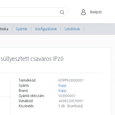
Belépés
chnika
Gyártók
Konfigurátorok
Letöltések
süllyesztett csavaros IP20
Termékkód:
KOPP503300007
Gyártó:
Kopp
Brand:
Kopp
Gyártói cikkszám:
503300007
Vonalkód:
4008220070397
Kiszerelés:
5 db
(bontható)