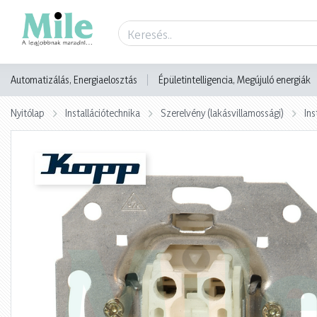
Termék adatlap
Automatizálás, Energiaelosztás
Épületintelligencia, Megújuló energiák
Nyitólap
Installációtechnika
Szerelvény (lakásvillamossági)
Ins