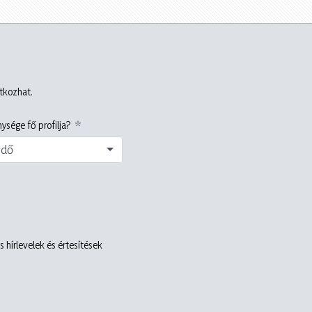
atkozhat.
ysége fő profilja?
edő
 hírlevelek és értesítések