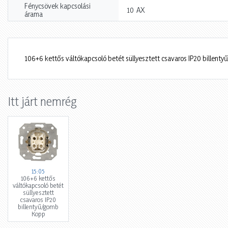
Fénycsövek kapcsolási
AX
10
árama
106+6 kettős váltókapcsoló betét süllyesztett csavaros IP20 billen
Itt járt nemrég
15:05
106+6 kettős
váltókapcsoló betét
süllyesztett
csavaros IP20
billentyű/gomb
Kopp