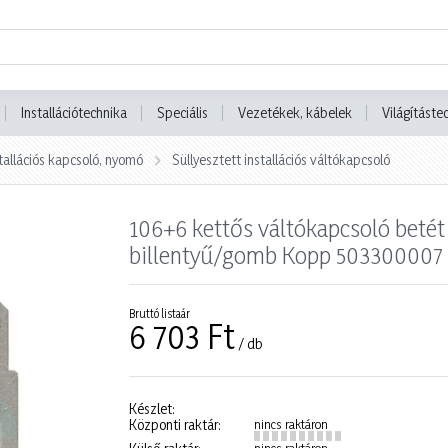
Installációtechnika
Speciális
Vezetékek, kábelek
Világításte
tallációs kapcsoló, nyomó
Süllyesztett installációs váltókapcsoló
106+6 kettős váltókapcsoló betét 
billentyű/gomb Kopp 503300007
Bruttó listaár
6 703 Ft
/ db
Készlet:
Központi raktár:
nincs raktáron
nincs raktáron