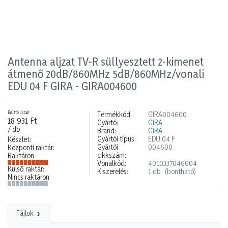
Antenna aljzat TV-R süllyesztett 2-kimenet
átmenő 20dB/860MHz 5dB/860MHz/vonali
EDU 04 F GIRA - GIRA004600
Bruttó listaár
Termékkód:
GIRA004600
18 931 Ft
Gyártó:
GIRA
/ db
Brand:
GIRA
Gyártói típus:
EDU 04 F
Készlet:
Gyártói
004600
Központi raktár:
cikkszám:
Raktáron
Vonalkód:
4010337046004
Külső raktár:
Kiszerelés:
1 db
(bontható)
Nincs raktáron
Fájlok
3