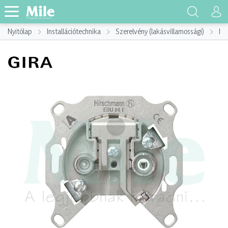
Nyitólap
Installációtechnika
Szerelvény (lakásvillamossági)
Ins