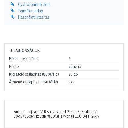
Gyártói termékoldal
Termékadatlap
Használati utasítás
TULAJDONSÁGOK
Kimenetek száma
2
Kivitel
átmenő
Kicsatoló csillapítás (860MHz)
20
db
Átmenő csillapítás (860 MHz)
5
db
Antenna aljzat TV-R süllyesztett 2-kimenet átmenő
20dB/860MHz 5dB/860MHz/vonali EDU 04 F GIRA