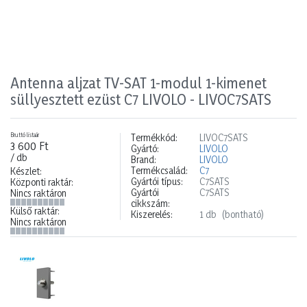
Antenna aljzat TV-SAT 1-modul 1-kimenet
süllyesztett ezüst C7 LIVOLO - LIVOC7SATS
Bruttó listaár
Termékkód:
LIVOC7SATS
3 600 Ft
Gyártó:
LIVOLO
/ db
Brand:
LIVOLO
Termékcsalád:
C7
Készlet:
Gyártói típus:
C7SATS
Központi raktár:
Gyártói
C7SATS
Nincs raktáron
cikkszám:
Külső raktár:
Kiszerelés:
1 db
(bontható)
Nincs raktáron