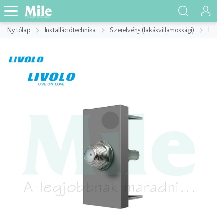
Nyitólap
Installációtechnika
Szerelvény (lakásvillamossági)
Ins