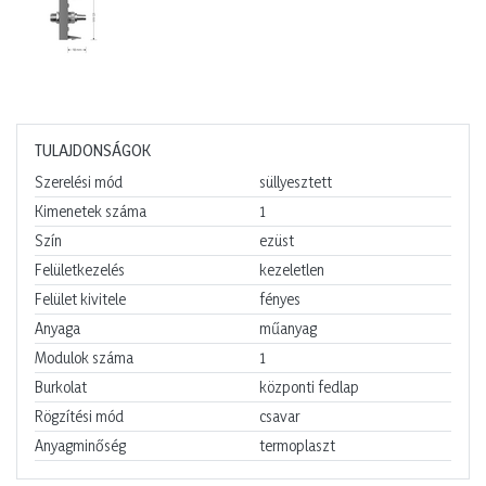
TULAJDONSÁGOK
Szerelési mód
süllyesztett
Kimenetek száma
1
Szín
ezüst
Felületkezelés
kezeletlen
Felület kivitele
fényes
Anyaga
műanyag
Modulok száma
1
Burkolat
központi fedlap
Rögzítési mód
csavar
Anyagminőség
termoplaszt