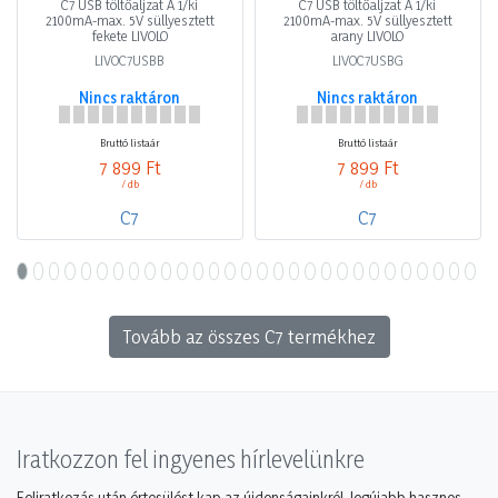
C7 USB töltőaljzat A 1/ki
C7 USB töltőaljzat A 1/ki
2100mA-max. 5V süllyesztett
2100mA-max. 5V süllyesztett
fekete LIVOLO
arany LIVOLO
LIVOC7USBB
LIVOC7USBG
Nincs raktáron
Nincs raktáron
Bruttó listaár
Bruttó listaár
7 899 Ft
7 899 Ft
/ db
/ db
C7
C7
Tovább az összes C7 termékhez
Iratkozzon fel ingyenes hírlevelünkre
Feliratkozás után értesülést kap az újdonságainkról, legújabb hasznos