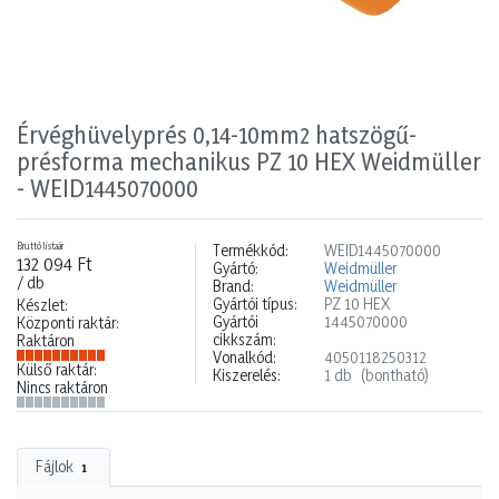
Érvéghüvelyprés 0,14-10mm2 hatszögű-
présforma mechanikus PZ 10 HEX Weidmüller
- WEID1445070000
Bruttó listaár
Termékkód:
WEID1445070000
132 094 Ft
Gyártó:
Weidmüller
/ db
Brand:
Weidmüller
Gyártói típus:
PZ 10 HEX
Készlet:
Gyártói
1445070000
Központi raktár:
cikkszám:
Raktáron
Vonalkód:
4050118250312
Külső raktár:
Kiszerelés:
1 db
(bontható)
Nincs raktáron
Fájlok
1