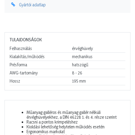
Gyártói adatlap
TULAJDONSÁGOK
Felhasználás
érvéghüvely
Kialakítás/működés
mechanikus
Présforma
hatszögű
AWG-tartomány
8 - 26
Hossz
195
mm
Műanyag galléros és műanyag gallér nélküli
érvéghüvelyekhez, a DIN 46228 1. és 4. része szerint
Racsni a pontos krimpeléshez
Kioldási lehetőség helytelen működés esetén
Ergonomikus markolat