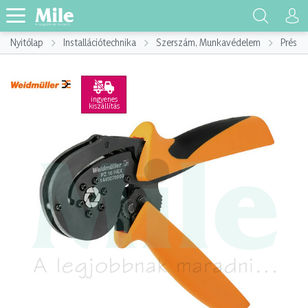
Nyitólap
Installációtechnika
Szerszám, Munkavédelem
Préssz
ingyenes
kiszállítás