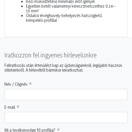
Kézi működtetése minimális erőt igényel
Egyetlen betét valamennyi keresztmetszethez 0,14–
10 mm²
Oldalsó érvéghüvely-behelyezés hatszögletű
krimpelési profillal
Iratkozzon fel ingyenes hírlevelünkre
Feliratkozás után értesülést kap az újdonságainkról, legújabb hasznos
ötleteinkről. A hírlevélről bármikor leiratkozhat.
Név / Cégnév
E-mail
Mi a tevékenysége fő profilja?