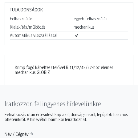
TULAJDONSÁGOK
Felhasználás
egyéb felhasználás
Kialakítás/működés
mechanikus
Automatikus visszaállással
Krimp fogó kábeltesztelővel RJ11/12/45/22-höz elemes
mechanikus GLOBIZ
Iratkozzon fel ingyenes hírlevelünkre
Feliratkozás után értesülést kap az újdonságainkról, legújabb hasznos
ötleteinkről. A hírlevélről bármikor leiratkozhat.
Név / Cégnév