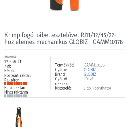
Krimp fogó kábeltesztelővel RJ11/12/45/22-
höz elemes mechanikus GLOBIZ - GAMM10178
Bruttó listaár
17 259 Ft
Termékkód:
GAMM10178
/ db
Gyártó:
GLOBIZ
Készlet:
Brand:
GLOBIZ
Központi raktár:
Gyártói
10178
Raktáron
cikkszám:
Külső raktár:
Kiszerelés:
1 db
(bontható)
Nincs raktáron